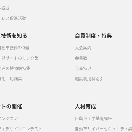
手続き
ーレス促進活動
車技術を知る
会員制度・特典
動車技術330選
入会案内
向けサイトのリンク集
会員数
関連の博物館特集
会員特典
技術 用語集
施設利用料割引
ントの開催
人材育成
エンジニア
自動車工学基礎講座
ティデザインコンテスト
自動車サイバーセキュリティ