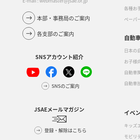
E-mail : webmaster@jsae.or.jp
各種お
本部・事務局のご案内
ペーパ
各支部のご案内
自動
日本の自
SNSアカウント紹介
お子様
自動車
自動車
SNSのご案内
JSAEメールマガジン
イベ
キッズ
登録・解除はこちら
モビリ