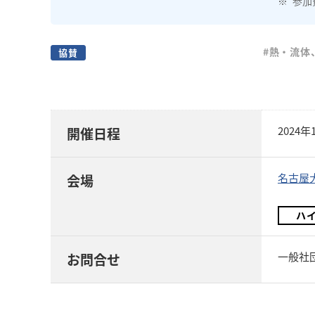
参加
#熱・流体
協賛
2024
開催日程
名古屋
会場
ハ
一般社団
お問合せ