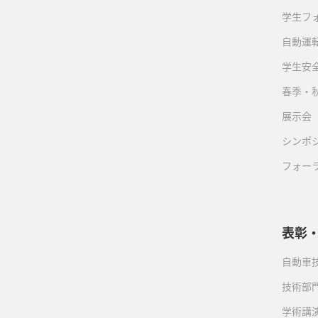
学生フ
自動運転
学生安
春季・
展示会
シンポ
フォー
表彰
自動車
技術部
学術講