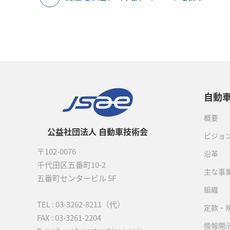
自動
概要
公益社団法人 自動車技術会
ビジョ
〒102-0076
沿革
千代田区五番町10-2
主な事
五番町センタービル 5F
組織
TEL :
03-3262-8211
（代）
定款・
FAX : 03-3261-2204
情報開