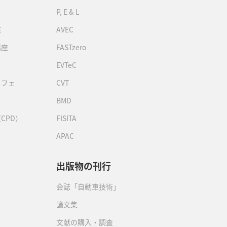
P, E & L
座
AVEC
講座
FASTzero
EVTeC
カフェ
CVT
BMD
CPD）
FISITA
APAC
出版物の刊行
会誌「自動車技術」
論文集
文献の購入・調査