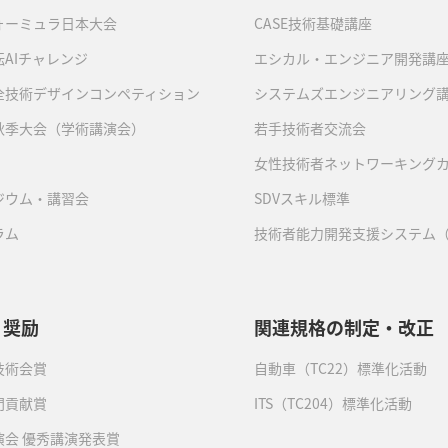
ォーミュラ日本大会
CASE技術基礎講座
AIチャレンジ
エシカル・エンジニア開発講
全技術デザインコンペティション
システムズエンジニアリング
秋季大会（学術講演会）
若手技術者交流会
女性技術者ネットワーキング
ジウム・講習会
SDVスキル標準
ラム
技術者能力開発支援システム（
・奨励
関連規格の制定・改正
技術会賞
自動車（TC22）標準化活動
門貢献賞
ITS（TC204）標準化活動
演会 優秀講演発表賞