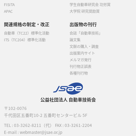
FISITA
学生自動車研究会 功労賞
APAC
大学院 研究奨励賞
関連規格の制定・改正
出版物の刊行
自動車（TC22）標準化活動
会誌「自動車技術」
ITS（TC204）標準化活動
論文集
文献の購入・調査
出版案内サイト
メルマガ発行
刊行物正誤表
各種刊行物
公益社団法人 自動車技術会
〒102-0076
千代田区五番町10-2
五番町センタービル 5F
TEL :
03-3262-8211
（代）
FAX : 03-3261-2204
E-mail : webmaster@jsae.or.jp