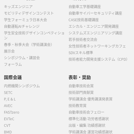
キッズエンジニア
自動車工学基礎講座
モビリティデザインコンテスト
自動車サイバーセキュリティ講座
学生フォーミュラ日本大会
CASE技術基礎講座
自動運転AIチャレンジ
エシカル・エンジニア開発講座
学生安全技術デザインコンペティショ
システムズエンジニアリング講座
ン
若手技術者交流会
春季・秋季大会（学術講演会）
女性技術者ネットワーキングカフェ
展示会
SDVスキル標準
シンポジウム・講習会
技術者能力開発支援システム（CPD）
フォーラム
国際会議
表彰・奨励
内燃機関シンポジウム
自動車技術会賞
SETC
技術部門貢献賞
P, E & L
学術講演会 優秀講演発表賞
AVEC
技術教育賞
FASTzero
自動車技術会フェロー
EVTeC
標準化活動 功労者感謝状
CVT
出版・編集 功績感謝状
BMD
学術講演会 運営功績感謝状