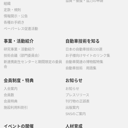
協賛・後援・協力の申請
組織
定款・規則
情報開示・公告
各種お手続き
ペーパーレス促進活動
事業・活動紹介
自動車技術を知る
研究事業・活動紹介
日本の自動車技術330選
技術会議（部門委員会）
お子様向けサイトのリンク集
新連携創生センターと期間限定の委員
自動車関連の博物館特集
会
自動車技術 用語集
会員制度・特典
お知らせ
入会案内
お知らせ
会員数
プレスリリース
会員特典
刊行物の正誤表
施設利用料割引
出版案内
SNSのご案内
イベントの開催
人材育成