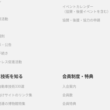
ン
イベントカレンダー
（協賛・後援イベントを含む
業活動
協賛・後援・協力の申請
規則
示・公告
手続き
ーレス促進活動
車技術を知る
会員制度・特典
動車技術330選
入会案内
向けサイトのリンク集
会員数
関連の博物館特集
会員特典