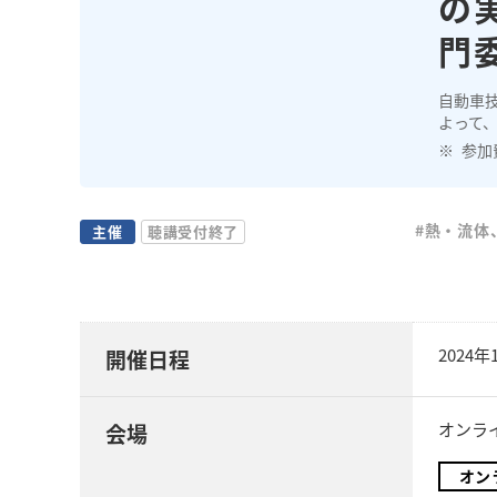
の実
門
自動車
よって
参加
#熱・流体
主催
聴講受付終了
2024
開催日程
オンラ
会場
オン