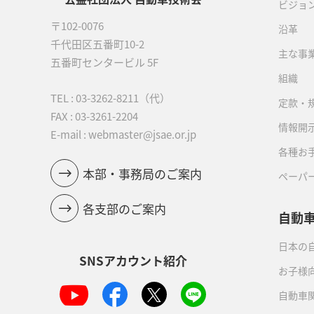
ビジョ
〒102-0076
沿革
千代田区五番町10-2
主な事
五番町センタービル 5F
組織
TEL :
03-3262-8211
（代）
定款・
FAX : 03-3261-2204
情報開
E-mail : webmaster@jsae.or.jp
各種お
本部・事務局のご案内
ペーパ
各支部のご案内
自動
日本の自
SNSアカウント紹介
お子様
自動車