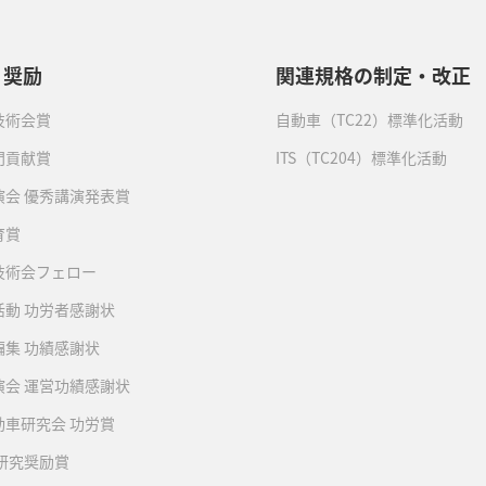
・奨励
関連規格の制定・改正
技術会賞
自動車（TC22）標準化活動
門貢献賞
ITS（TC204）標準化活動
演会 優秀講演発表賞
育賞
技術会フェロー
活動 功労者感謝状
編集 功績感謝状
演会 運営功績感謝状
動車研究会 功労賞
 研究奨励賞