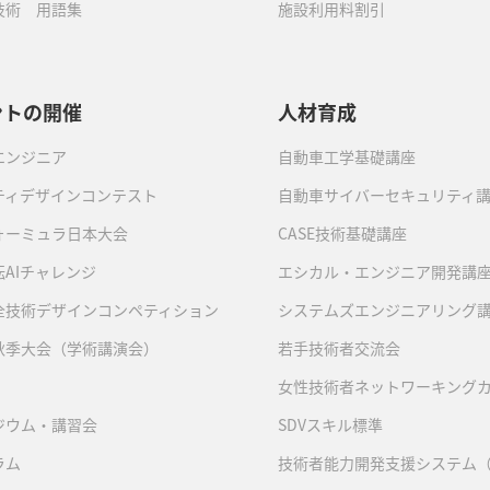
技術 用語集
施設利用料割引
ントの開催
人材育成
エンジニア
自動車工学基礎講座
ティデザインコンテスト
自動車サイバーセキュリティ
ォーミュラ日本大会
CASE技術基礎講座
AIチャレンジ
エシカル・エンジニア開発講
全技術デザインコンペティション
システムズエンジニアリング
秋季大会（学術講演会）
若手技術者交流会
女性技術者ネットワーキング
ジウム・講習会
SDVスキル標準
ラム
技術者能力開発支援システム（