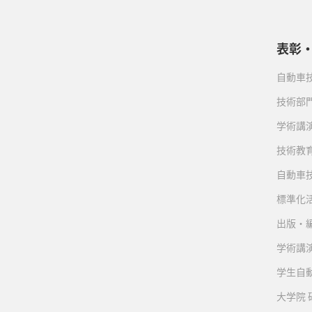
表彰
自動車
技術部
学術講
技術教
自動車
標準化
出版・
学術講
学生自
大学院