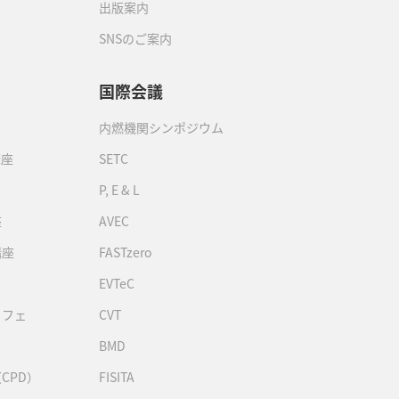
出版案内
SNSのご案内
国際会議
内燃機関シンポジウム
講座
SETC
P, E & L
座
AVEC
講座
FASTzero
EVTeC
カフェ
CVT
BMD
CPD）
FISITA