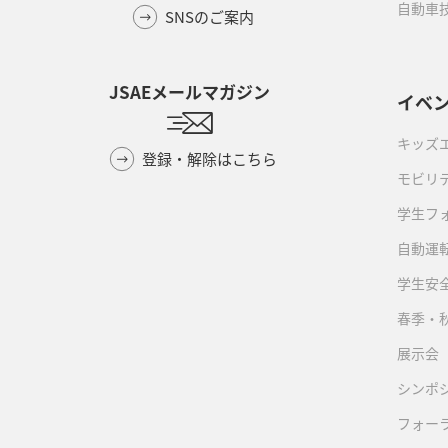
自動車
SNSのご案内
JSAEメールマガジン
イベ
キッズ
登録・解除はこちら
モビリ
学生フ
自動運転
学生安
春季・
展示会
シンポ
フォー