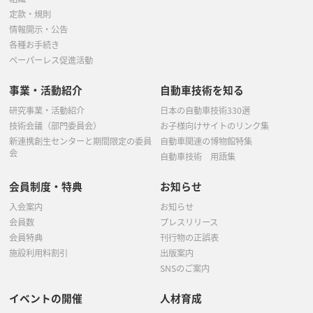
定款・規則
情報開示・公告
各種お手続き
ペーパーレス促進活動
事業・活動紹介
自動車技術を知る
研究事業・活動紹介
日本の自動車技術330選
技術会議（部門委員会）
お子様向けサイトのリンク集
新連携創生センターと期間限定の委員
自動車関連の博物館特集
会
自動車技術 用語集
会員制度・特典
お知らせ
入会案内
お知らせ
会員数
プレスリリース
会員特典
刊行物の正誤表
施設利用料割引
出版案内
SNSのご案内
イベントの開催
人材育成