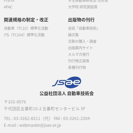
FISITA
学生自動車研究会 功労賞
APAC
大学院 研究奨励賞
関連規格の制定・改正
出版物の刊行
自動車（TC22）標準化活動
会誌「自動車技術」
ITS（TC204）標準化活動
論文集
文献の購入・調査
出版案内サイト
メルマガ発行
刊行物正誤表
各種刊行物
公益社団法人 自動車技術会
〒102-0076
千代田区五番町10-2
五番町センタービル 5F
TEL :
03-3262-8211
（代）
FAX : 03-3261-2204
E-mail : webmaster@jsae.or.jp