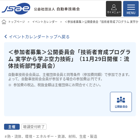
マイメニュー
MENU
トップページ
イベントカレンダー
＜参加者募集＞公開委員会「技術者育成プログラム 実学から
イベントカレンダートップへ戻る
＜参加者募集＞公開委員会「技術者育成プログラ
ム 実学から学ぶ空力技術」（11月29日開催：流
体技術部門委員会）
自動車技術会会員は、主催団体会員と同等条件（参加費同額）で参加できます。
よって、自動車技術会会員が参加する場合の参加費は 円です。
参加費の税込、税抜金額は主催団体にお問合せください。
公開委員会
主催
聴講受付終了
#熱・流体、環境・エネルギー・資源、材料、生産・製造