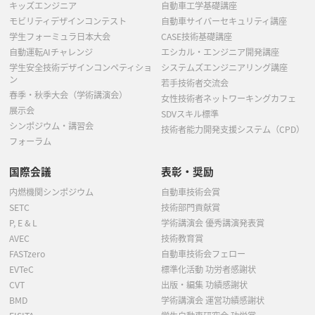
キッズエンジニア
自動車工学基礎講座
モビリティデザインコンテスト
自動車サイバーセキュリティ講座
学生フォーミュラ日本大会
CASE技術基礎講座
自動運転AIチャレンジ
エシカル・エンジニア開発講座
学生安全技術デザインコンペティショ
システムズエンジニアリング講座
ン
若手技術者交流会
春季・秋季大会（学術講演会）
女性技術者ネットワーキングカフェ
展示会
SDVスキル標準
シンポジウム・講習会
技術者能力開発支援システム（CPD）
フォーラム
国際会議
表彰・奨励
内燃機関シンポジウム
自動車技術会賞
SETC
技術部門貢献賞
P, E & L
学術講演会 優秀講演発表賞
AVEC
技術教育賞
FASTzero
自動車技術会フェロー
EVTeC
標準化活動 功労者感謝状
CVT
出版・編集 功績感謝状
BMD
学術講演会 運営功績感謝状