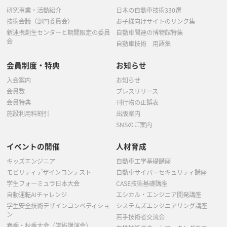
研究事業・活動紹介
日本の自動車技術330選
技術会議（部門委員会）
お子様向けサイトのリンク集
新連携創生センターと期間限定の委員
自動車関連の博物館特集
会
自動車技術 用語集
会員制度・特典
お知らせ
入会案内
お知らせ
会員数
プレスリリース
会員特典
刊行物の正誤表
施設利用料割引
出版案内
SNSのご案内
イベントの開催
人材育成
キッズエンジニア
自動車工学基礎講座
モビリティデザインコンテスト
自動車サイバーセキュリティ講座
学生フォーミュラ日本大会
CASE技術基礎講座
自動運転AIチャレンジ
エシカル・エンジニア開発講座
学生安全技術デザインコンペティショ
システムズエンジニアリング講座
ン
若手技術者交流会
春季・秋季大会（学術講演会）