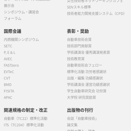
女性技術者ネットワーキングカフェ
展示会
SDVスキル標準
シンポジウム・講習会
技術者能力開発支援システム（CPD）
フォーラム
国際会議
表彰・奨励
内燃機関シンポジウム
自動車技術会賞
SETC
技術部門貢献賞
P, E & L
学術講演会 優秀講演発表賞
AVEC
技術教育賞
FASTzero
自動車技術会フェロー
EVTeC
標準化活動 功労者感謝状
CVT
出版・編集 功績感謝状
BMD
学術講演会 運営功績感謝状
FISITA
学生自動車研究会 功労賞
APAC
大学院 研究奨励賞
関連規格の制定・改正
出版物の刊行
自動車（TC22）標準化活動
会誌「自動車技術」
ITS（TC204）標準化活動
論文集