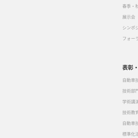
春季・
展示会
シンポ
フォー
表彰
自動車
技術部
学術講
技術教
自動車
標準化