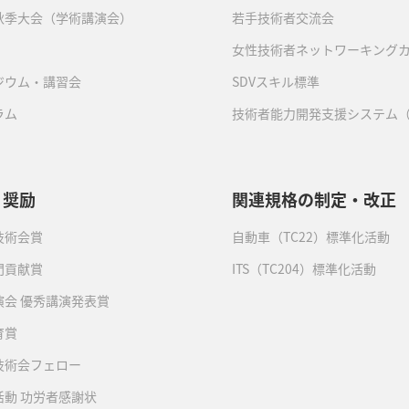
秋季大会（学術講演会）
若手技術者交流会
女性技術者ネットワーキング
ジウム・講習会
SDVスキル標準
ラム
技術者能力開発支援システム（
・奨励
関連規格の制定・改正
技術会賞
自動車（TC22）標準化活動
門貢献賞
ITS（TC204）標準化活動
演会 優秀講演発表賞
育賞
技術会フェロー
活動 功労者感謝状