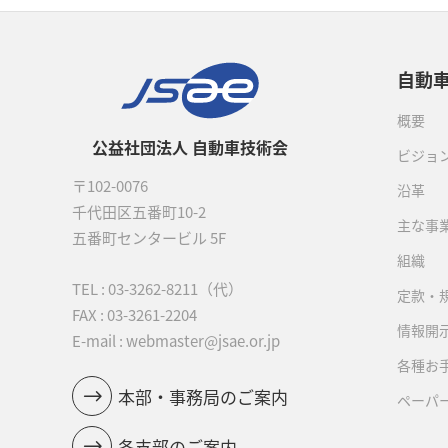
自動
概要
公益社団法人 自動車技術会
ビジョ
〒102-0076
沿革
千代田区五番町10-2
主な事
五番町センタービル 5F
組織
TEL :
03-3262-8211
（代）
定款・
FAX : 03-3261-2204
情報開
E-mail : webmaster@jsae.or.jp
各種お
本部・事務局のご案内
ペーパ
各支部のご案内