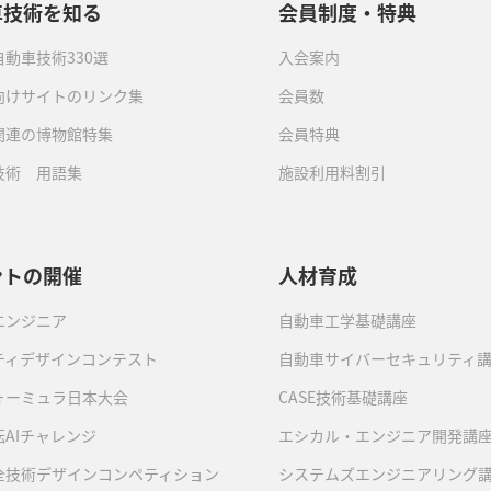
車技術を知る
会員制度・特典
動車技術330選
入会案内
向けサイトのリンク集
会員数
関連の博物館特集
会員特典
技術 用語集
施設利用料割引
ントの開催
人材育成
エンジニア
自動車工学基礎講座
ティデザインコンテスト
自動車サイバーセキュリティ
ォーミュラ日本大会
CASE技術基礎講座
AIチャレンジ
エシカル・エンジニア開発講
全技術デザインコンペティション
システムズエンジニアリング