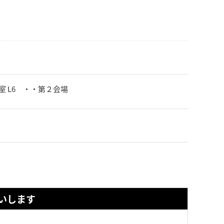
議室 L6 ・・第２会場
いします