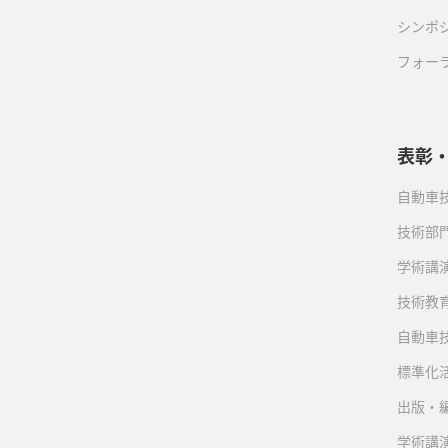
シンポ
フォー
表彰
自動車
技術部
学術講
技術教
自動車
標準化
出版・
学術講