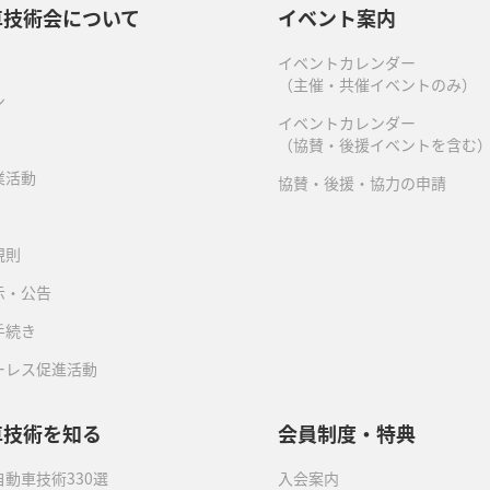
車技術会について
イベント案内
イベントカレンダー
（主催・共催イベントのみ）
ン
イベントカレンダー
（協賛・後援イベントを含む
業活動
協賛・後援・協力の申請
規則
示・公告
手続き
ーレス促進活動
車技術を知る
会員制度・特典
動車技術330選
入会案内