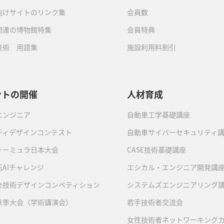
向けサイトのリンク集
会員数
関連の博物館特集
会員特典
技術 用語集
施設利用料割引
ントの開催
人材育成
エンジニア
自動車工学基礎講座
ティデザインコンテスト
自動車サイバーセキュリティ
ォーミュラ日本大会
CASE技術基礎講座
AIチャレンジ
エシカル・エンジニア開発講
全技術デザインコンペティション
システムズエンジニアリング
秋季大会（学術講演会）
若手技術者交流会
女性技術者ネットワーキング