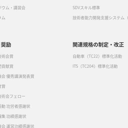
ジウム・講習会
SDVスキル標準
ラム
技術者能力開発支援システム（
・奨励
関連規格の制定・改正
技術会賞
自動車（TC22）標準化活動
門貢献賞
ITS（TC204）標準化活動
演会 優秀講演発表賞
育賞
技術会フェロー
活動 功労者感謝状
編集 功績感謝状
演会 運営功績感謝状