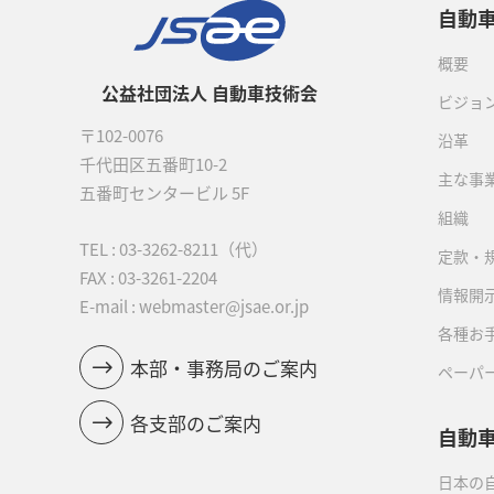
自動
概要
公益社団法人 自動車技術会
ビジョ
〒102-0076
沿革
千代田区五番町10-2
主な事
五番町センタービル 5F
組織
TEL :
03-3262-8211
（代）
定款・
FAX : 03-3261-2204
情報開
E-mail : webmaster@jsae.or.jp
各種お
本部・事務局のご案内
ペーパ
各支部のご案内
自動
日本の自