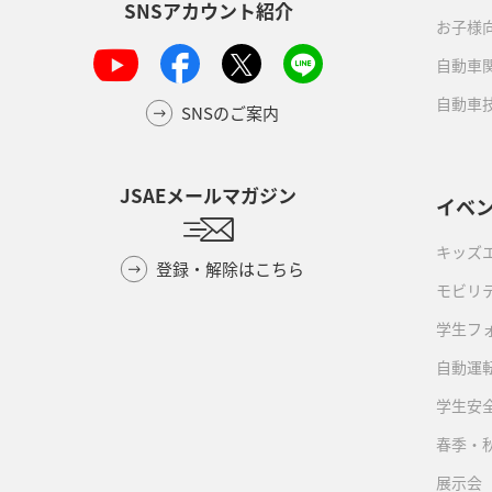
SNSアカウント紹介
お子様
自動車
自動車
SNSのご案内
JSAEメールマガジン
イベ
キッズ
登録・解除はこちら
モビリ
学生フ
自動運転
学生安
春季・
展示会