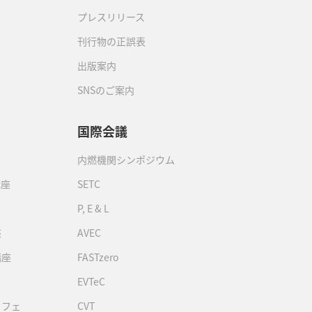
プレスリリース
刊行物の正誤表
出版案内
SNSのご案内
国際会議
内燃機関シンポジウム
講座
SETC
P, E & L
座
AVEC
講座
FASTzero
EVTeC
カフェ
CVT