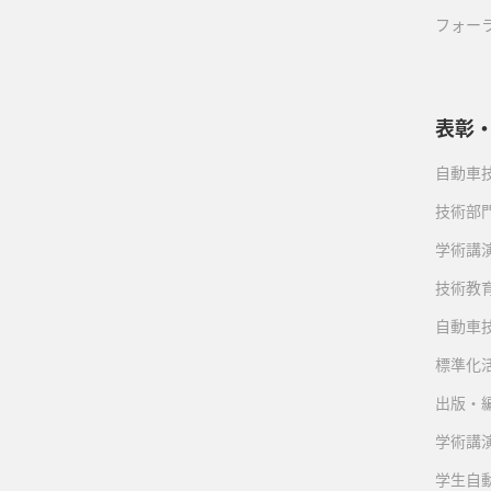
フォー
表彰
自動車
技術部
学術講
技術教
自動車
標準化
出版・
学術講
学生自