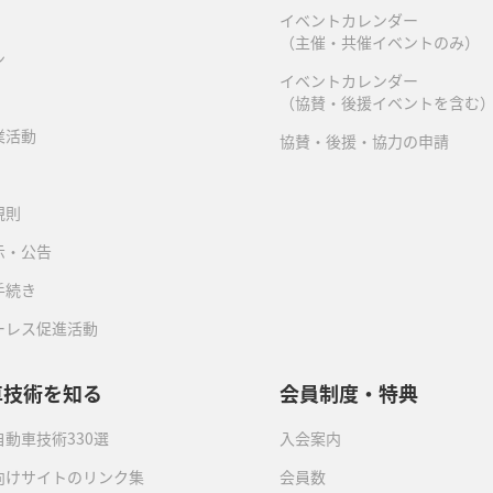
イベントカレンダー
（主催・共催イベントのみ）
ン
イベントカレンダー
（協賛・後援イベントを含む
業活動
協賛・後援・協力の申請
規則
示・公告
手続き
ーレス促進活動
車技術を知る
会員制度・特典
動車技術330選
入会案内
向けサイトのリンク集
会員数