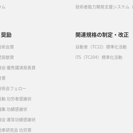
ラム
技術者能力開発支援システム（
・奨励
関連規格の制定・改正
技術会賞
自動車（TC22）標準化活動
門貢献賞
ITS（TC204）標準化活動
演会 優秀講演発表賞
育賞
技術会フェロー
活動 功労者感謝状
編集 功績感謝状
演会 運営功績感謝状
動車研究会 功労賞