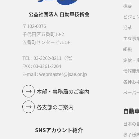
概要
公益社団法人 自動車技術会
ビジョ
〒102-0076
沿革
千代田区五番町10-2
主な事
五番町センタービル 5F
組織
TEL :
03-3262-8211
（代）
定款・
FAX : 03-3261-2204
情報開
E-mail : webmaster@jsae.or.jp
各種お
本部・事務局のご案内
ペーパ
各支部のご案内
自動
日本の自
SNSアカウント紹介
お子様