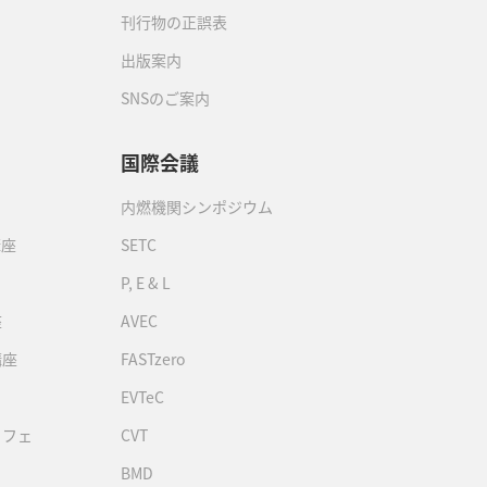
刊行物の正誤表
出版案内
SNSのご案内
国際会議
内燃機関シンポジウム
講座
SETC
P, E & L
座
AVEC
講座
FASTzero
EVTeC
カフェ
CVT
BMD