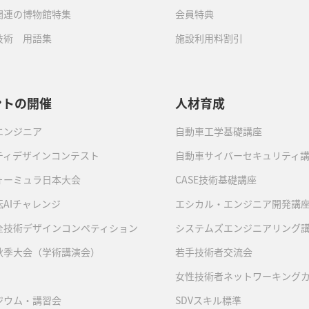
関連の博物館特集
会員特典
技術 用語集
施設利用料割引
ントの開催
人材育成
エンジニア
自動車工学基礎講座
ティデザインコンテスト
自動車サイバーセキュリティ
ォーミュラ日本大会
CASE技術基礎講座
AIチャレンジ
エシカル・エンジニア開発講
全技術デザインコンペティション
システムズエンジニアリング
秋季大会（学術講演会）
若手技術者交流会
女性技術者ネットワーキング
ジウム・講習会
SDVスキル標準