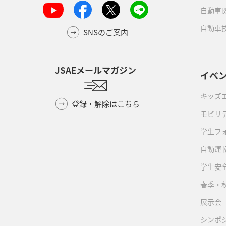
自動車
自動車
SNSのご案内
JSAEメールマガジン
イベ
キッズ
登録・解除はこちら
モビリ
学生フ
自動運転
学生安
春季・
展示会
シンポ