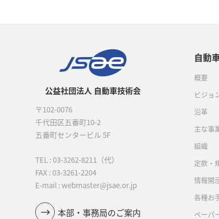
自動
概要
公益社団法人 自動車技術会
ビジョ
〒102-0076
沿革
千代田区五番町10-2
主な事
五番町センタービル 5F
組織
TEL :
03-3262-8211
（代）
定款・
FAX : 03-3261-2204
情報開
E-mail : webmaster@jsae.or.jp
各種お
本部・事務局のご案内
ペーパ