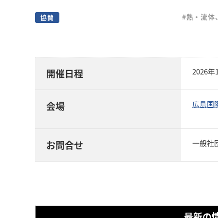
#熱・流体
協賛
2026
開催日程
広島国
会場
一般社団
お問合せ
最新の