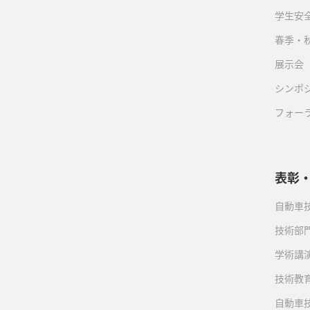
学生安
春季・
展示会
シンポ
フォー
表彰
自動車
技術部
学術講
技術教
自動車