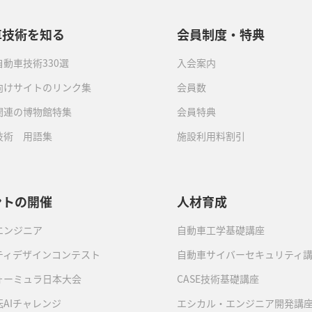
車技術を知る
会員制度・特典
動車技術330選
入会案内
向けサイトのリンク集
会員数
関連の博物館特集
会員特典
技術 用語集
施設利用料割引
ントの開催
人材育成
エンジニア
自動車工学基礎講座
ティデザインコンテスト
自動車サイバーセキュリティ
ォーミュラ日本大会
CASE技術基礎講座
AIチャレンジ
エシカル・エンジニア開発講