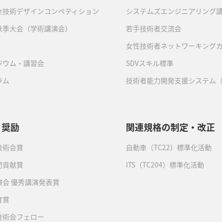
全技術デザインコンペティション
システムズエンジニアリング
秋季大会（学術講演会）
若手技術者交流会
女性技術者ネットワーキング
ジウム・講習会
SDVスキル標準
ラム
技術者能力開発支援システム（
・奨励
関連規格の制定・改正
技術会賞
自動車（TC22）標準化活動
門貢献賞
ITS（TC204）標準化活動
演会 優秀講演発表賞
育賞
技術会フェロー