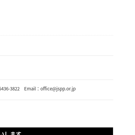
 Email：office@jspp.or.jp
いします