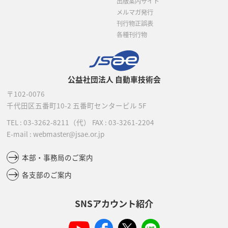
出版案内サイト
メルマガ発行
刊行物正誤表
各種刊行物
公益社団法人 自動車技術会
〒102-0076
千代田区五番町10-2
五番町センタービル 5F
TEL :
03-3262-8211
（代）
FAX : 03-3261-2204
E-mail : webmaster@jsae.or.jp
本部・事務局のご案内
各支部のご案内
SNSアカウント紹介