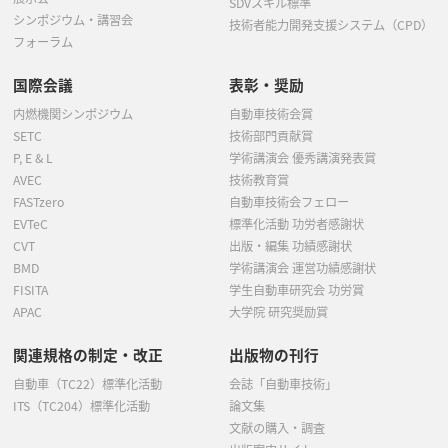
SDVスキル標準
シンポジウム・講習会
技術者能力開発支援システム（CPD）
フォーラム
国際会議
表彰・奨励
内燃機関シンポジウム
自動車技術会賞
SETC
技術部門貢献賞
P, E & L
学術講演会 優秀講演発表賞
AVEC
技術教育賞
FASTzero
自動車技術会フェロー
EVTeC
標準化活動 功労者感謝状
CVT
出版・編集 功績感謝状
BMD
学術講演会 運営功績感謝状
FISITA
学生自動車研究会 功労賞
APAC
大学院 研究奨励賞
関連規格の制定・改正
出版物の刊行
自動車（TC22）標準化活動
会誌「自動車技術」
ITS（TC204）標準化活動
論文集
文献の購入・調査