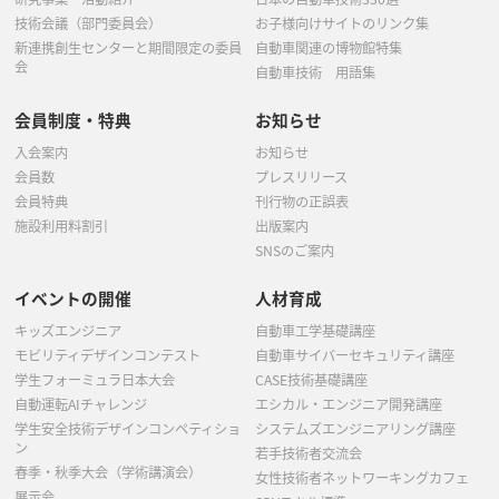
技術会議（部門委員会）
お子様向けサイトのリンク集
新連携創生センターと期間限定の委員
自動車関連の博物館特集
会
自動車技術 用語集
会員制度・特典
お知らせ
入会案内
お知らせ
会員数
プレスリリース
会員特典
刊行物の正誤表
施設利用料割引
出版案内
SNSのご案内
イベントの開催
人材育成
キッズエンジニア
自動車工学基礎講座
モビリティデザインコンテスト
自動車サイバーセキュリティ講座
学生フォーミュラ日本大会
CASE技術基礎講座
自動運転AIチャレンジ
エシカル・エンジニア開発講座
学生安全技術デザインコンペティショ
システムズエンジニアリング講座
ン
若手技術者交流会
春季・秋季大会（学術講演会）
女性技術者ネットワーキングカフェ
展示会