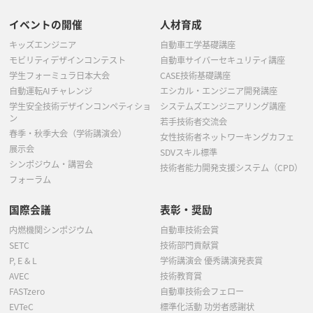
イベントの開催
人材育成
キッズエンジニア
自動車工学基礎講座
モビリティデザインコンテスト
自動車サイバーセキュリティ講座
学生フォーミュラ日本大会
CASE技術基礎講座
自動運転AIチャレンジ
エシカル・エンジニア開発講座
学生安全技術デザインコンペティショ
システムズエンジニアリング講座
ン
若手技術者交流会
春季・秋季大会（学術講演会）
女性技術者ネットワーキングカフェ
展示会
SDVスキル標準
シンポジウム・講習会
技術者能力開発支援システム（CPD）
フォーラム
国際会議
表彰・奨励
内燃機関シンポジウム
自動車技術会賞
SETC
技術部門貢献賞
P, E & L
学術講演会 優秀講演発表賞
AVEC
技術教育賞
FASTzero
自動車技術会フェロー
EVTeC
標準化活動 功労者感謝状