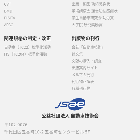
CVT
出版・編集 功績感謝状
BMD
学術講演会 運営功績感謝状
FISITA
学生自動車研究会 功労賞
APAC
大学院 研究奨励賞
関連規格の制定・改正
出版物の刊行
自動車（TC22）標準化活動
会誌「自動車技術」
ITS（TC204）標準化活動
論文集
文献の購入・調査
出版案内サイト
メルマガ発行
刊行物正誤表
各種刊行物
公益社団法人 自動車技術会
〒102-0076
千代田区五番町10-2
五番町センタービル 5F