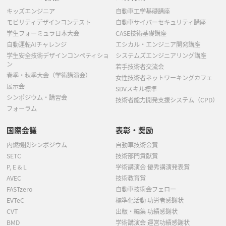
キッズエンジニア
自動車工学基礎講座
モビリティデザインコンテスト
自動車サイバーセキュリティ講座
学生フォーミュラ日本大会
CASE技術基礎講座
自動運転AIチャレンジ
エシカル・エンジニア開発講座
学生安全技術デザインコンペティショ
システムズエンジニアリング講座
ン
若手技術者交流会
春季・秋季大会（学術講演会）
女性技術者ネットワーキングカフェ
展示会
SDVスキル標準
シンポジウム・講習会
技術者能力開発支援システム（CPD）
フォーラム
国際会議
表彰・奨励
内燃機関シンポジウム
自動車技術会賞
SETC
技術部門貢献賞
P, E & L
学術講演会 優秀講演発表賞
AVEC
技術教育賞
FASTzero
自動車技術会フェロー
EVTeC
標準化活動 功労者感謝状
CVT
出版・編集 功績感謝状
BMD
学術講演会 運営功績感謝状