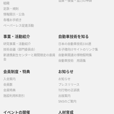
協賛・後援・協力の申請
組織
定款・規則
情報開示・公告
各種お手続き
ペーパーレス促進活動
事業・活動紹介
自動車技術を知る
研究事業・活動紹介
日本の自動車技術330選
技術会議（部門委員会）
お子様向けサイトのリンク集
新連携創生センターと期間限定の委員
自動車関連の博物館特集
会
自動車技術 用語集
会員制度・特典
お知らせ
入会案内
お知らせ
会員数
プレスリリース
会員特典
刊行物の正誤表
施設利用料割引
出版案内
SNSのご案内
イベントの開催
人材育成