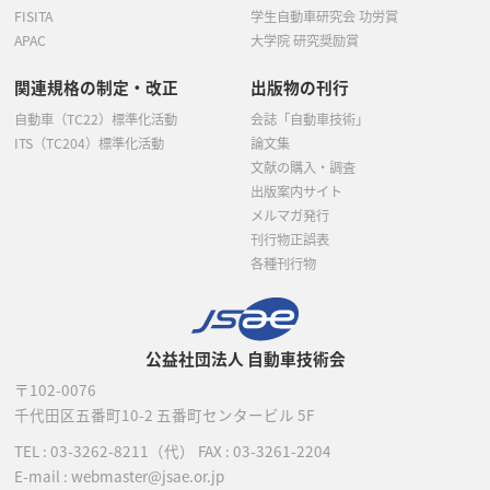
FISITA
学生自動車研究会 功労賞
APAC
大学院 研究奨励賞
関連規格の制定・改正
出版物の刊行
自動車（TC22）標準化活動
会誌「自動車技術」
ITS（TC204）標準化活動
論文集
文献の購入・調査
出版案内サイト
メルマガ発行
刊行物正誤表
各種刊行物
公益社団法人 自動車技術会
〒102-0076
千代田区五番町10-2
五番町センタービル 5F
TEL :
03-3262-8211
（代）
FAX : 03-3261-2204
E-mail : webmaster@jsae.or.jp