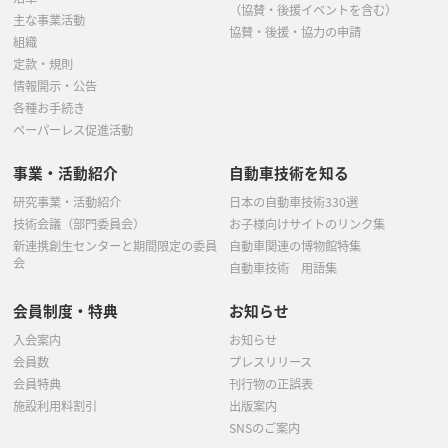
（協賛・後援イベントを含む）
主な事業活動
協賛・後援・協力の申請
組織
定款・規則
情報開示・公告
各種お手続き
ペーパーレス促進活動
事業・活動紹介
自動車技術を知る
研究事業・活動紹介
日本の自動車技術330選
技術会議（部門委員会）
お子様向けサイトのリンク集
新連携創生センターと期間限定の委員
自動車関連の博物館特集
会
自動車技術 用語集
会員制度・特典
お知らせ
入会案内
お知らせ
会員数
プレスリリース
会員特典
刊行物の正誤表
施設利用料割引
出版案内
SNSのご案内