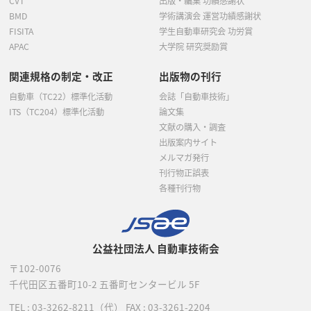
CVT
出版・編集 功績感謝状
BMD
学術講演会 運営功績感謝状
FISITA
学生自動車研究会 功労賞
APAC
大学院 研究奨励賞
関連規格の制定・改正
出版物の刊行
自動車（TC22）標準化活動
会誌「自動車技術」
ITS（TC204）標準化活動
論文集
文献の購入・調査
出版案内サイト
メルマガ発行
刊行物正誤表
各種刊行物
公益社団法人 自動車技術会
〒102-0076
千代田区五番町10-2
五番町センタービル 5F
TEL :
03-3262-8211
（代）
FAX : 03-3261-2204