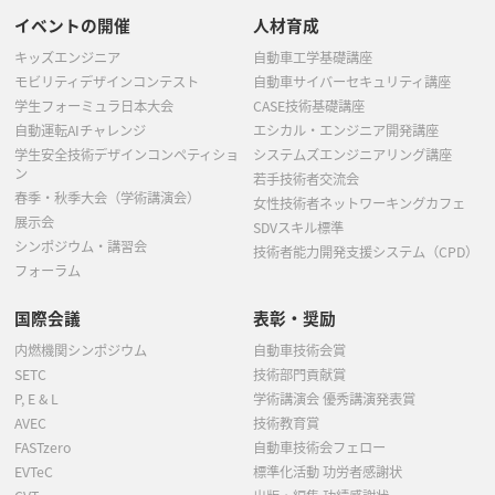
イベントの開催
人材育成
キッズエンジニア
自動車工学基礎講座
モビリティデザインコンテスト
自動車サイバーセキュリティ講座
学生フォーミュラ日本大会
CASE技術基礎講座
自動運転AIチャレンジ
エシカル・エンジニア開発講座
学生安全技術デザインコンペティショ
システムズエンジニアリング講座
ン
若手技術者交流会
春季・秋季大会（学術講演会）
女性技術者ネットワーキングカフェ
展示会
SDVスキル標準
シンポジウム・講習会
技術者能力開発支援システム（CPD）
フォーラム
国際会議
表彰・奨励
内燃機関シンポジウム
自動車技術会賞
SETC
技術部門貢献賞
P, E & L
学術講演会 優秀講演発表賞
AVEC
技術教育賞
FASTzero
自動車技術会フェロー
EVTeC
標準化活動 功労者感謝状