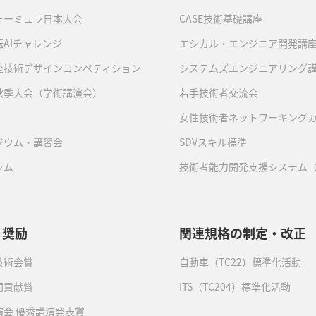
ォーミュラ日本大会
CASE技術基礎講座
AIチャレンジ
エシカル・エンジニア開発講
全技術デザインコンペティション
システムズエンジニアリング
秋季大会（学術講演会）
若手技術者交流会
女性技術者ネットワーキング
ジウム・講習会
SDVスキル標準
ラム
技術者能力開発支援システム（
・奨励
関連規格の制定・改正
技術会賞
自動車（TC22）標準化活動
門貢献賞
ITS（TC204）標準化活動
演会 優秀講演発表賞