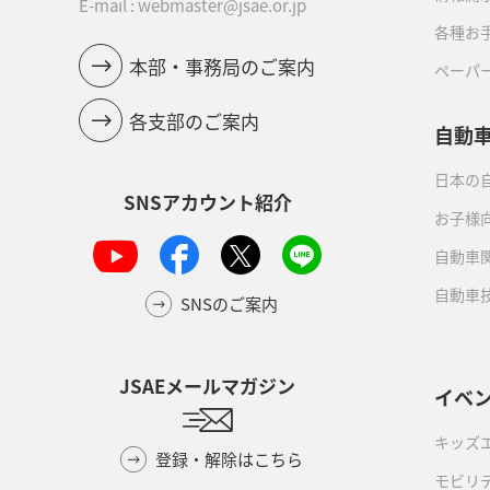
E-mail : webmaster@jsae.or.jp
各種お
本部・事務局のご案内
ペーパ
各支部のご案内
自動
日本の自
SNSアカウント紹介
お子様
自動車
自動車
SNSのご案内
JSAEメールマガジン
イベ
キッズ
登録・解除はこちら
モビリ