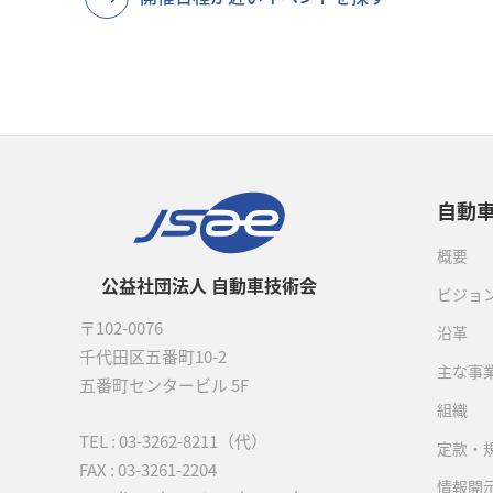
自動
概要
公益社団法人 自動車技術会
ビジョ
〒102-0076
沿革
千代田区五番町10-2
主な事
五番町センタービル 5F
組織
TEL :
03-3262-8211
（代）
定款・
FAX : 03-3261-2204
情報開