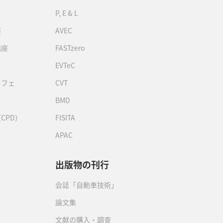
P, E & L
座
AVEC
講座
FASTzero
EVTeC
カフェ
CVT
BMD
CPD）
FISITA
APAC
出版物の刊行
会誌「自動車技術」
論文集
文献の購入・調査