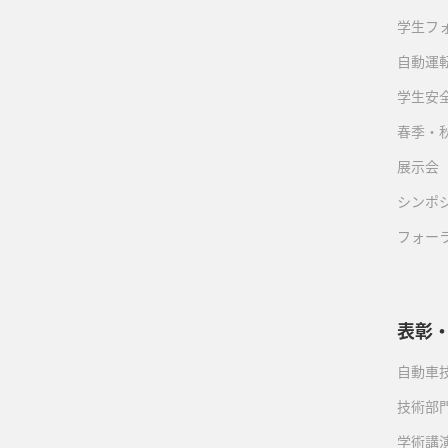
学生フ
自動運転
学生安
春季・
展示会
シンポ
フォー
表彰
自動車
技術部
学術講