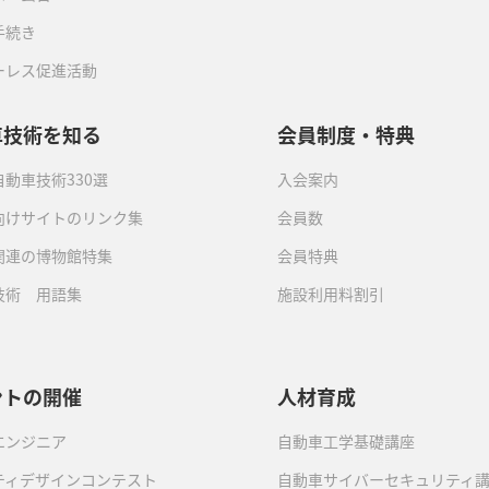
手続き
ーレス促進活動
車技術を知る
会員制度・特典
動車技術330選
入会案内
向けサイトのリンク集
会員数
関連の博物館特集
会員特典
技術 用語集
施設利用料割引
ントの開催
人材育成
エンジニア
自動車工学基礎講座
ティデザインコンテスト
自動車サイバーセキュリティ