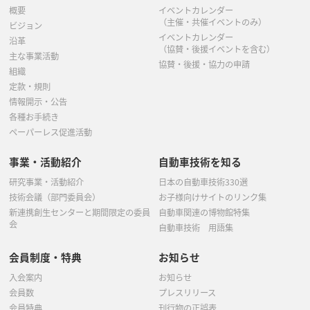
概要
イベントカレンダー
（主催・共催イベントのみ）
ビジョン
イベントカレンダー
沿革
（協賛・後援イベントを含む）
主な事業活動
協賛・後援・協力の申請
組織
定款・規則
情報開示・公告
各種お手続き
ペーパーレス促進活動
事業・活動紹介
自動車技術を知る
研究事業・活動紹介
日本の自動車技術330選
技術会議（部門委員会）
お子様向けサイトのリンク集
新連携創生センターと期間限定の委員
自動車関連の博物館特集
会
自動車技術 用語集
会員制度・特典
お知らせ
入会案内
お知らせ
会員数
プレスリリース
会員特典
刊行物の正誤表