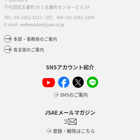
千代田区五番町10-2
五番町センタービル 5F
TEL :
03-3262-8211
（代）
FAX : 03-3261-2204
E-mail : webmaster@jsae.or.jp
本部・事務局のご案内
各支部のご案内
SNSアカウント紹介
SNSのご案内
JSAEメールマガジン
登録・解除はこちら