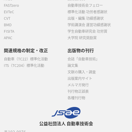
FASTzero
自動車技術会フェロー
EVTeC
標準化活動 功労者感謝状
CVT
出版・編集 功績感謝状
BMD
学術講演会 運営功績感謝状
FISITA
学生自動車研究会 功労賞
APAC
大学院 研究奨励賞
関連規格の制定・改正
出版物の刊行
自動車（TC22）標準化活動
会誌「自動車技術」
ITS（TC204）標準化活動
論文集
文献の購入・調査
出版案内サイト
メルマガ発行
刊行物正誤表
各種刊行物
公益社団法人 自動車技術会
〒102-0076