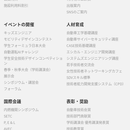
施設利用料割引
出版案内
SNSのご案内
イベントの開催
人材育成
キッズエンジニア
自動車工学基礎講座
モビリティデザインコンテスト
自動車サイバーセキュリティ講座
学生フォーミュラ日本大会
CASE技術基礎講座
自動運転AIチャレンジ
エシカル・エンジニア開発講座
学生安全技術デザインコンペティショ
システムズエンジニアリング講座
ン
若手技術者交流会
春季・秋季大会（学術講演会）
女性技術者ネットワーキングカフェ
展示会
SDVスキル標準
シンポジウム・講習会
技術者能力開発支援システム（CPD）
フォーラム
国際会議
表彰・奨励
内燃機関シンポジウム
自動車技術会賞
SETC
技術部門貢献賞
P, E & L
学術講演会 優秀講演発表賞
AVEC
技術教育賞