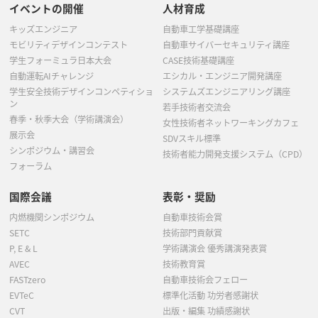
イベントの開催
人材育成
キッズエンジニア
自動車工学基礎講座
モビリティデザインコンテスト
自動車サイバーセキュリティ講座
学生フォーミュラ日本大会
CASE技術基礎講座
自動運転AIチャレンジ
エシカル・エンジニア開発講座
学生安全技術デザインコンペティショ
システムズエンジニアリング講座
ン
若手技術者交流会
春季・秋季大会（学術講演会）
女性技術者ネットワーキングカフェ
展示会
SDVスキル標準
シンポジウム・講習会
技術者能力開発支援システム（CPD）
フォーラム
国際会議
表彰・奨励
内燃機関シンポジウム
自動車技術会賞
SETC
技術部門貢献賞
P, E & L
学術講演会 優秀講演発表賞
AVEC
技術教育賞
FASTzero
自動車技術会フェロー
EVTeC
標準化活動 功労者感謝状
CVT
出版・編集 功績感謝状