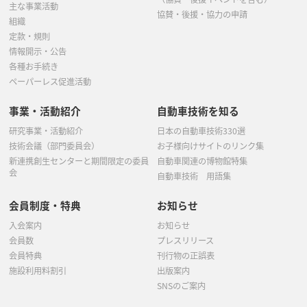
主な事業活動
協賛・後援・協力の申請
組織
定款・規則
情報開示・公告
各種お手続き
ペーパーレス促進活動
事業・活動紹介
自動車技術を知る
研究事業・活動紹介
日本の自動車技術330選
技術会議（部門委員会）
お子様向けサイトのリンク集
新連携創生センターと期間限定の委員
自動車関連の博物館特集
会
自動車技術 用語集
会員制度・特典
お知らせ
入会案内
お知らせ
会員数
プレスリリース
会員特典
刊行物の正誤表
施設利用料割引
出版案内
SNSのご案内