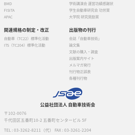
BMD
学術講演会 運営功績感謝状
FISITA
学生自動車研究会 功労賞
APAC
大学院 研究奨励賞
関連規格の制定・改正
出版物の刊行
自動車（TC22）標準化活動
会誌「自動車技術」
ITS（TC204）標準化活動
論文集
文献の購入・調査
出版案内サイト
メルマガ発行
刊行物正誤表
各種刊行物
公益社団法人 自動車技術会
〒102-0076
千代田区五番町10-2
五番町センタービル 5F
TEL :
03-3262-8211
（代）
FAX : 03-3261-2204