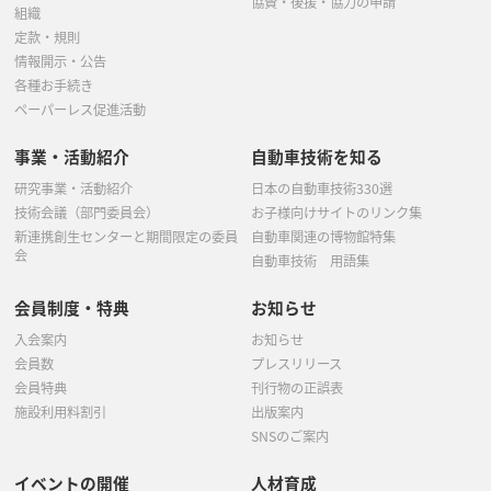
協賛・後援・協力の申請
組織
定款・規則
情報開示・公告
各種お手続き
ペーパーレス促進活動
事業・活動紹介
自動車技術を知る
研究事業・活動紹介
日本の自動車技術330選
技術会議（部門委員会）
お子様向けサイトのリンク集
新連携創生センターと期間限定の委員
自動車関連の博物館特集
会
自動車技術 用語集
会員制度・特典
お知らせ
入会案内
お知らせ
会員数
プレスリリース
会員特典
刊行物の正誤表
施設利用料割引
出版案内
SNSのご案内
イベントの開催
人材育成