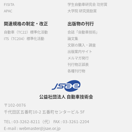
FISITA
学生自動車研究会 功労賞
APAC
大学院 研究奨励賞
関連規格の制定・改正
出版物の刊行
自動車（TC22）標準化活動
会誌「自動車技術」
ITS（TC204）標準化活動
論文集
文献の購入・調査
出版案内サイト
メルマガ発行
刊行物正誤表
各種刊行物
公益社団法人 自動車技術会
〒102-0076
千代田区五番町10-2
五番町センタービル 5F
TEL :
03-3262-8211
（代）
FAX : 03-3261-2204
E-mail : webmaster@jsae.or.jp