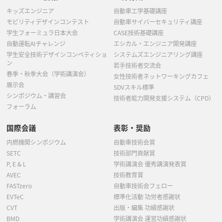
キッズエンジニア
自動車工学基礎講座
モビリティデザインコンテスト
自動車サイバーセキュリティ講座
学生フォーミュラ日本大会
CASE技術基礎講座
自動運転AIチャレンジ
エシカル・エンジニア開発講座
学生安全技術デザインコンペティショ
システムズエンジニアリング講座
ン
若手技術者交流会
春季・秋季大会（学術講演会）
女性技術者ネットワーキングカフェ
展示会
SDVスキル標準
シンポジウム・講習会
技術者能力開発支援システム（CPD）
フォーラム
国際会議
表彰・奨励
内燃機関シンポジウム
自動車技術会賞
SETC
技術部門貢献賞
P, E & L
学術講演会 優秀講演発表賞
AVEC
技術教育賞
FASTzero
自動車技術会フェロー
EVTeC
標準化活動 功労者感謝状
CVT
出版・編集 功績感謝状
BMD
学術講演会 運営功績感謝状