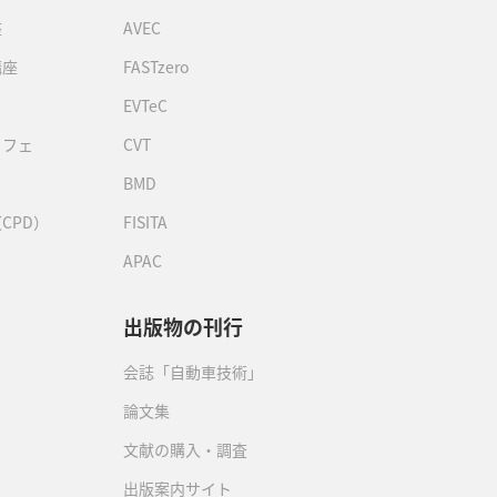
座
AVEC
講座
FASTzero
EVTeC
カフェ
CVT
BMD
CPD）
FISITA
APAC
出版物の刊行
会誌「自動車技術」
論文集
文献の購入・調査
出版案内サイト