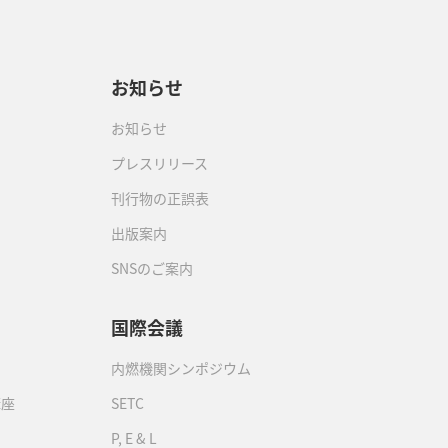
お知らせ
お知らせ
プレスリリース
刊行物の正誤表
出版案内
SNSのご案内
国際会議
内燃機関シンポジウム
講座
SETC
P, E & L