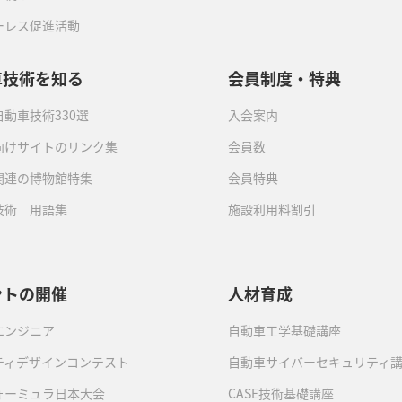
ーレス促進活動
車技術を知る
会員制度・特典
動車技術330選
入会案内
向けサイトのリンク集
会員数
関連の博物館特集
会員特典
技術 用語集
施設利用料割引
ントの開催
人材育成
エンジニア
自動車工学基礎講座
ティデザインコンテスト
自動車サイバーセキュリティ
ォーミュラ日本大会
CASE技術基礎講座