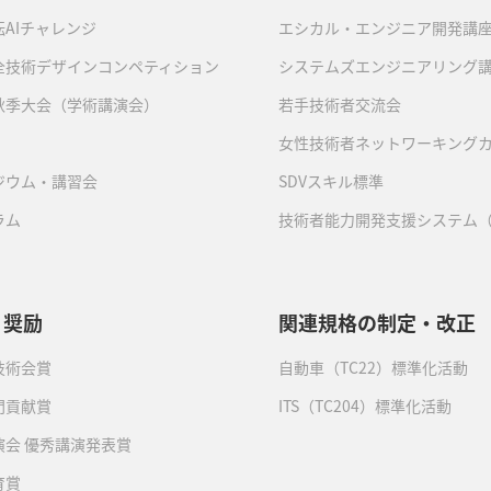
AIチャレンジ
エシカル・エンジニア開発講
全技術デザインコンペティション
システムズエンジニアリング
秋季大会（学術講演会）
若手技術者交流会
女性技術者ネットワーキング
ジウム・講習会
SDVスキル標準
ラム
技術者能力開発支援システム（
・奨励
関連規格の制定・改正
技術会賞
自動車（TC22）標準化活動
門貢献賞
ITS（TC204）標準化活動
演会 優秀講演発表賞
育賞