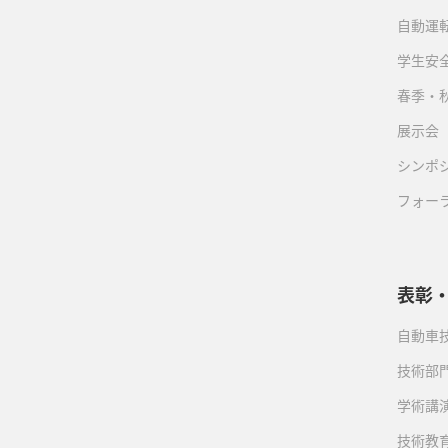
自動運転
学生安
春季・
展示会
シンポ
フォー
表彰
自動車
技術部
学術講
技術教