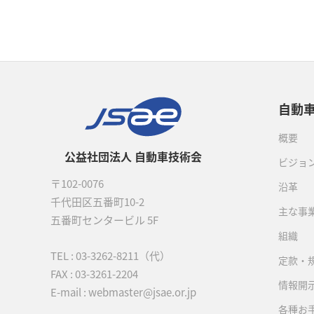
自動
概要
公益社団法人 自動車技術会
ビジョ
〒102-0076
沿革
千代田区五番町10-2
主な事
五番町センタービル 5F
組織
TEL :
03-3262-8211
（代）
定款・
FAX : 03-3261-2204
情報開
E-mail : webmaster@jsae.or.jp
各種お