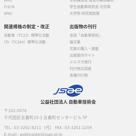
FISITA
学生自動車研究会 功労賞
APAC
大学院 研究奨励賞
関連規格の制定・改正
出版物の刊行
自動車（TC22）標準化活動
会誌「自動車技術」
ITS（TC204）標準化活動
論文集
文献の購入・調査
出版案内サイト
メルマガ発行
刊行物正誤表
各種刊行物
公益社団法人 自動車技術会
〒102-0076
千代田区五番町10-2
五番町センタービル 5F
TEL :
03-3262-8211
（代）
FAX : 03-3261-2204
E-mail : webmaster@jsae.or.jp