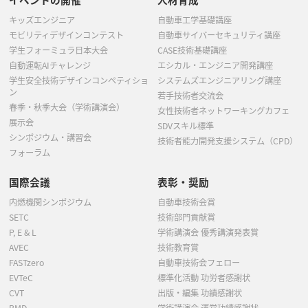
キッズエンジニア
自動車工学基礎講座
モビリティデザインコンテスト
自動車サイバーセキュリティ講座
学生フォーミュラ日本大会
CASE技術基礎講座
自動運転AIチャレンジ
エシカル・エンジニア開発講座
学生安全技術デザインコンペティショ
システムズエンジニアリング講座
ン
若手技術者交流会
春季・秋季大会（学術講演会）
女性技術者ネットワーキングカフェ
展示会
SDVスキル標準
シンポジウム・講習会
技術者能力開発支援システム（CPD）
フォーラム
国際会議
表彰・奨励
内燃機関シンポジウム
自動車技術会賞
SETC
技術部門貢献賞
P, E & L
学術講演会 優秀講演発表賞
AVEC
技術教育賞
FASTzero
自動車技術会フェロー
EVTeC
標準化活動 功労者感謝状
CVT
出版・編集 功績感謝状
BMD
学術講演会 運営功績感謝状