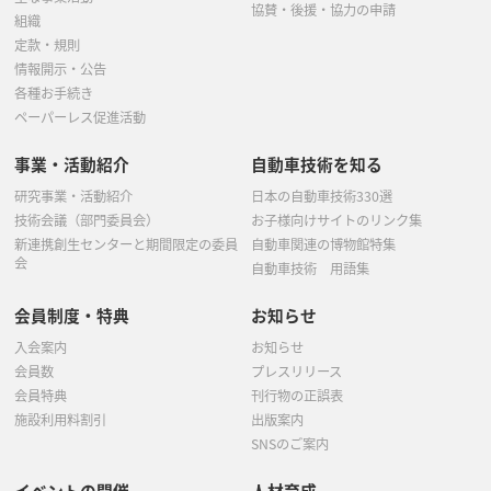
協賛・後援・協力の申請
組織
定款・規則
情報開示・公告
各種お手続き
ペーパーレス促進活動
事業・活動紹介
自動車技術を知る
研究事業・活動紹介
日本の自動車技術330選
技術会議（部門委員会）
お子様向けサイトのリンク集
新連携創生センターと期間限定の委員
自動車関連の博物館特集
会
自動車技術 用語集
会員制度・特典
お知らせ
入会案内
お知らせ
会員数
プレスリリース
会員特典
刊行物の正誤表
施設利用料割引
出版案内
SNSのご案内
イベントの開催
人材育成