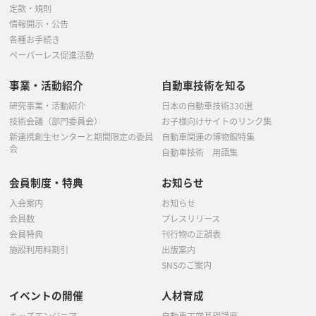
定款・規則
情報開示・公告
各種お手続き
ペーパーレス促進活動
事業・活動紹介
自動車技術を知る
研究事業・活動紹介
日本の自動車技術330選
技術会議（部門委員会）
お子様向けサイトのリンク集
新連携創生センターと期間限定の委員
自動車関連の博物館特集
会
自動車技術 用語集
会員制度・特典
お知らせ
入会案内
お知らせ
会員数
プレスリリース
会員特典
刊行物の正誤表
施設利用料割引
出版案内
SNSのご案内
イベントの開催
人材育成
キッズエンジニア
自動車工学基礎講座