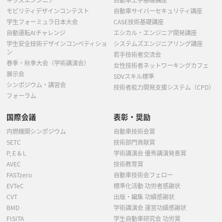
モビリティデザインコンテスト
自動車サイバーセキュリティ講座
学生フォーミュラ日本大会
CASE技術基礎講座
自動運転AIチャレンジ
エシカル・エンジニア開発講座
学生安全技術デザインコンペティショ
システムズエンジニアリング講座
ン
若手技術者交流会
春季・秋季大会（学術講演会）
女性技術者ネットワーキングカフェ
展示会
SDVスキル標準
シンポジウム・講習会
技術者能力開発支援システム（CPD）
フォーラム
国際会議
表彰・奨励
内燃機関シンポジウム
自動車技術会賞
SETC
技術部門貢献賞
P, E & L
学術講演会 優秀講演発表賞
AVEC
技術教育賞
FASTzero
自動車技術会フェロー
EVTeC
標準化活動 功労者感謝状
CVT
出版・編集 功績感謝状
BMD
学術講演会 運営功績感謝状
FISITA
学生自動車研究会 功労賞