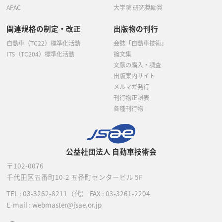
APAC
大学院 研究奨励賞
関連規格の制定・改正
出版物の刊行
自動車（TC22）標準化活動
会誌「自動車技術」
ITS（TC204）標準化活動
論文集
文献の購入・調査
出版案内サイト
メルマガ発行
刊行物正誤表
各種刊行物
公益社団法人 自動車技術会
〒102-0076
千代田区五番町10-2
五番町センタービル 5F
TEL :
03-3262-8211
（代）
FAX : 03-3261-2204
E-mail : webmaster@jsae.or.jp