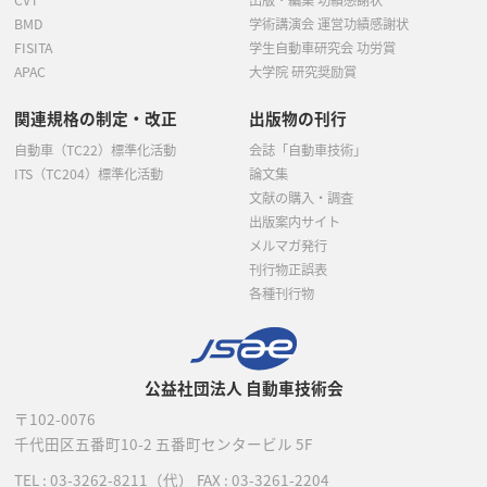
BMD
学術講演会 運営功績感謝状
FISITA
学生自動車研究会 功労賞
APAC
大学院 研究奨励賞
関連規格の制定・改正
出版物の刊行
自動車（TC22）標準化活動
会誌「自動車技術」
ITS（TC204）標準化活動
論文集
文献の購入・調査
出版案内サイト
メルマガ発行
刊行物正誤表
各種刊行物
公益社団法人 自動車技術会
〒102-0076
千代田区五番町10-2
五番町センタービル 5F
TEL :
03-3262-8211
（代）
FAX : 03-3261-2204