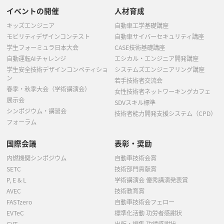
イベントの開催
人材育成
キッズエンジニア
自動車工学基礎講座
モビリティデザインコンテスト
自動車サイバーセキュリティ講座
学生フォーミュラ日本大会
CASE技術基礎講座
自動運転AIチャレンジ
エシカル・エンジニア開発講座
学生安全技術デザインコンペティショ
システムズエンジニアリング講座
ン
若手技術者交流会
春季・秋季大会（学術講演会）
女性技術者ネットワーキングカフェ
展示会
SDVスキル標準
シンポジウム・講習会
技術者能力開発支援システム（CPD）
フォーラム
国際会議
表彰・奨励
内燃機関シンポジウム
自動車技術会賞
SETC
技術部門貢献賞
P, E & L
学術講演会 優秀講演発表賞
AVEC
技術教育賞
FASTzero
自動車技術会フェロー
EVTeC
標準化活動 功労者感謝状
CVT
出版・編集 功績感謝状