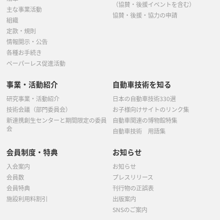
（協賛・後援イベントを含む）
主な事業活動
協賛・後援・協力の申請
組織
定款・規則
情報開示・公告
各種お手続き
ペーパーレス促進活動
事業・活動紹介
自動車技術を知る
研究事業・活動紹介
日本の自動車技術330選
技術会議（部門委員会）
お子様向けサイトのリンク集
新連携創生センターと期間限定の委員
自動車関連の博物館特集
会
自動車技術 用語集
会員制度・特典
お知らせ
入会案内
お知らせ
会員数
プレスリリース
会員特典
刊行物の正誤表
施設利用料割引
出版案内
SNSのご案内