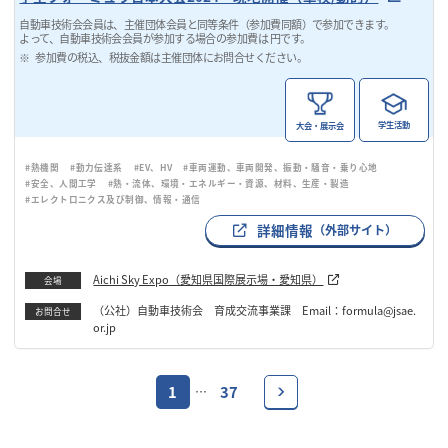
自動車技術会会員は、主催団体会員と同等条件（参加費同額）で参加できます。
よって、自動車技術会会員が参加する場合の参加費は 円です。
参加費の税込、税抜金額は主催団体にお問合せください。
学生活動
大会・展示会
#熱機関
#動力伝達系
#EV、HV
#車両運動、車両開発、振動・騒音・乗り心地
#安全、人間工学
#熱・流体、環境・エネルギー・資源、材料、生産・製造
#エレクトロニクス及び制御、情報・通信
詳細情報
（外部サイト）
Aichi Sky Expo（愛知県国際展示場・愛知県）
会場
（公社）自動車技術会 育成交流事業課 Email：formula@jsae.
お問合せ
or.jp
1
37
…