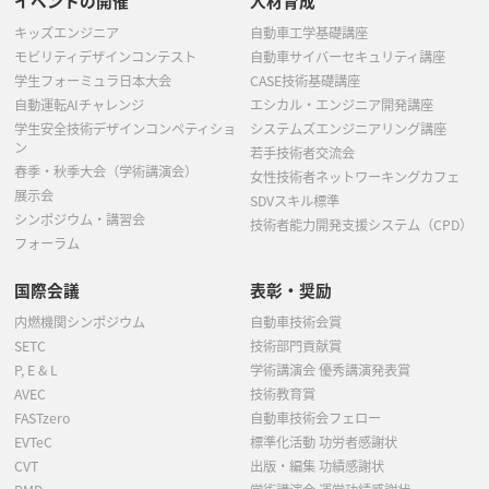
イベントの開催
人材育成
キッズエンジニア
自動車工学基礎講座
モビリティデザインコンテスト
自動車サイバーセキュリティ講座
学生フォーミュラ日本大会
CASE技術基礎講座
自動運転AIチャレンジ
エシカル・エンジニア開発講座
学生安全技術デザインコンペティショ
システムズエンジニアリング講座
ン
若手技術者交流会
春季・秋季大会（学術講演会）
女性技術者ネットワーキングカフェ
展示会
SDVスキル標準
シンポジウム・講習会
技術者能力開発支援システム（CPD）
フォーラム
国際会議
表彰・奨励
内燃機関シンポジウム
自動車技術会賞
SETC
技術部門貢献賞
P, E & L
学術講演会 優秀講演発表賞
AVEC
技術教育賞
FASTzero
自動車技術会フェロー
EVTeC
標準化活動 功労者感謝状
CVT
出版・編集 功績感謝状