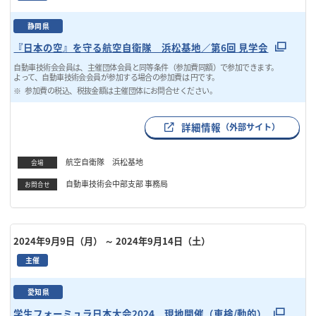
静岡県
『日本の空』を守る航空自衛隊 浜松基地／第6回 見学会
自動車技術会会員は、主催団体会員と同等条件（参加費同額）で参加できます。
よって、自動車技術会会員が参加する場合の参加費は 円です。
参加費の税込、税抜金額は主催団体にお問合せください。
詳細情報
（外部サイト）
航空自衛隊 浜松基地
会場
自動車技術会中部支部 事務局
お問合せ
2024年9月9日（月）
～ 2024年9月14日（土）
主催
愛知県
学生フォーミュラ日本大会2024 現地開催（車検/動的）