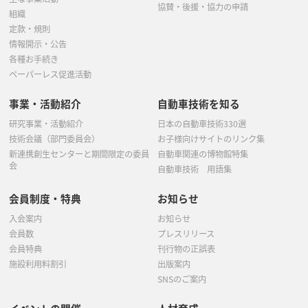
協賛・後援・協力の申請
組織
定款・規則
情報開示・公告
各種お手続き
ペーパーレス促進活動
事業・活動紹介
自動車技術を知る
研究事業・活動紹介
日本の自動車技術330選
技術会議（部門委員会）
お子様向けサイトのリンク集
新連携創生センターと期間限定の委員
自動車関連の博物館特集
会
自動車技術 用語集
会員制度・特典
お知らせ
入会案内
お知らせ
会員数
プレスリリース
会員特典
刊行物の正誤表
施設利用料割引
出版案内
SNSのご案内