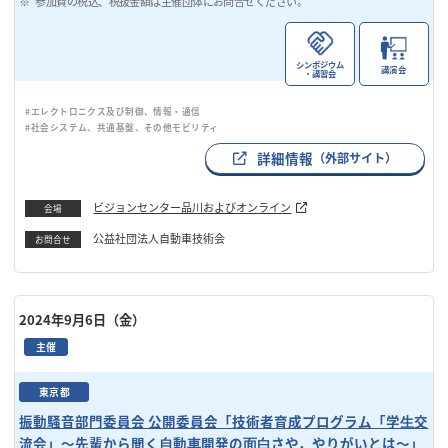
参加費の税込、税抜金額は主催団体にお問合せください。
シンポジウム
講演会
・講習会
#エレクトロニクス及び制御、情報・通信
#社会システム、共通基盤、その他モビリティ
詳細情報
（外部サイト）
ビジョンセンター品川およびオンライン
会場
公益社団法人自動車技術会
お問合せ
2024年9月6日（金）
主催
東京都
振動騒音部門委員会 公開委員会「技術者育成プログラム「学⽣交
流会」〜先輩から聞く⾃動⾞開発の⾯⽩さや，やりがいとは〜」