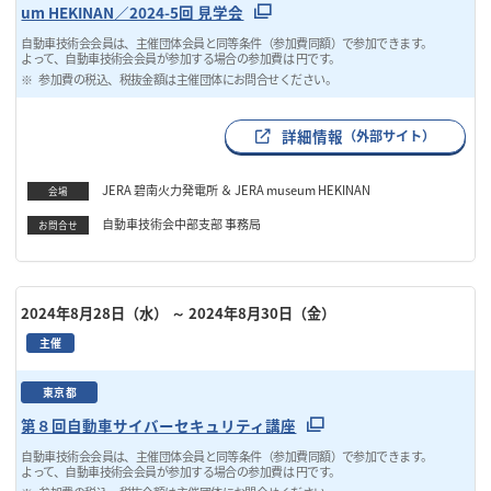
um HEKINAN／2024-5回 見学会
自動車技術会会員は、主催団体会員と同等条件（参加費同額）で参加できます。
よって、自動車技術会会員が参加する場合の参加費は 円です。
参加費の税込、税抜金額は主催団体にお問合せください。
詳細情報
（外部サイト）
JERA 碧南火力発電所 ＆ JERA museum HEKINAN
会場
自動車技術会中部支部 事務局
お問合せ
2024年8月28日（水）
～ 2024年8月30日（金）
主催
東京都
第８回自動車サイバーセキュリティ講座
自動車技術会会員は、主催団体会員と同等条件（参加費同額）で参加できます。
よって、自動車技術会会員が参加する場合の参加費は 円です。