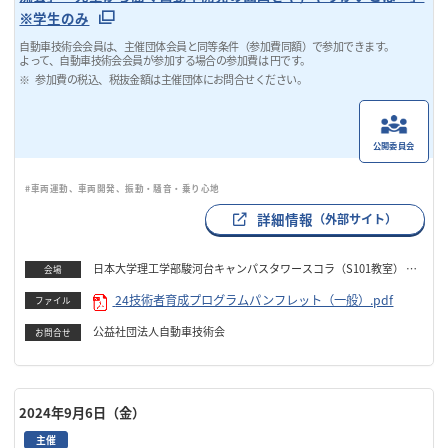
※学生のみ
自動車技術会会員は、主催団体会員と同等条件（参加費同額）で参加できます。
よって、自動車技術会会員が参加する場合の参加費は 円です。
参加費の税込、税抜金額は主催団体にお問合せください。
公開委員会
#車両運動、車両開発、振動・騒音・乗り心地
詳細情報
（外部サイト）
日本大学理工学部駿河台キャンパスタワースコラ（S101教室） ＋
会場
オンライン
24技術者育成プログラムパンフレット（一般）.pdf
ファイル
公益社団法人自動車技術会
お問合せ
2024年9月6日（金）
主催