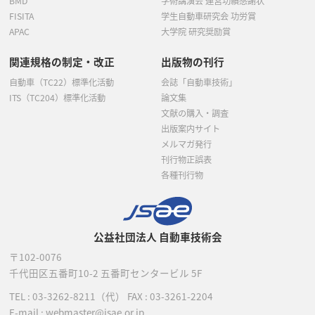
BMD
学術講演会 運営功績感謝状
FISITA
学生自動車研究会 功労賞
APAC
大学院 研究奨励賞
関連規格の制定・改正
出版物の刊行
自動車（TC22）標準化活動
会誌「自動車技術」
ITS（TC204）標準化活動
論文集
文献の購入・調査
出版案内サイト
メルマガ発行
刊行物正誤表
各種刊行物
公益社団法人 自動車技術会
〒102-0076
千代田区五番町10-2
五番町センタービル 5F
TEL :
03-3262-8211
（代）
FAX : 03-3261-2204
E-mail : webmaster@jsae.or.jp