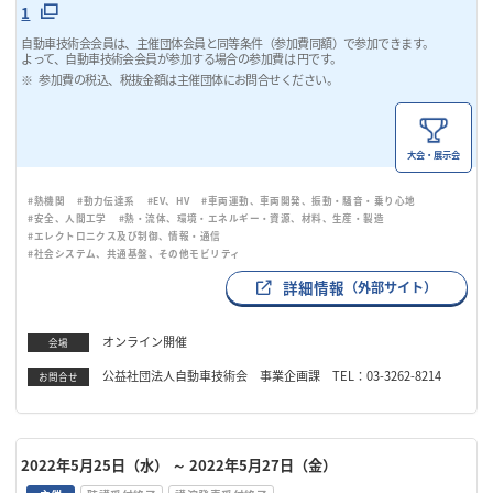
1
自動車技術会会員は、主催団体会員と同等条件（参加費同額）で参加できます。
よって、自動車技術会会員が参加する場合の参加費は 円です。
参加費の税込、税抜金額は主催団体にお問合せください。
大会・展示会
#熱機関
#動力伝達系
#EV、HV
#車両運動、車両開発、振動・騒音・乗り心地
#安全、人間工学
#熱・流体、環境・エネルギー・資源、材料、生産・製造
#エレクトロニクス及び制御、情報・通信
#社会システム、共通基盤、その他モビリティ
詳細情報
（外部サイト）
オンライン開催
会場
公益社団法人自動車技術会 事業企画課 TEL：03-3262-8214
お問合せ
2022年5月25日（水）
～ 2022年5月27日（金）