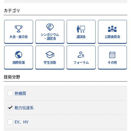
カテゴリ
シンポジウム
大会・展示会
講演会
公開委員会
・講習会
国際会議
学生活動
フォーラム
その他
技術分野
熱機関
動力伝達系
EV、HV