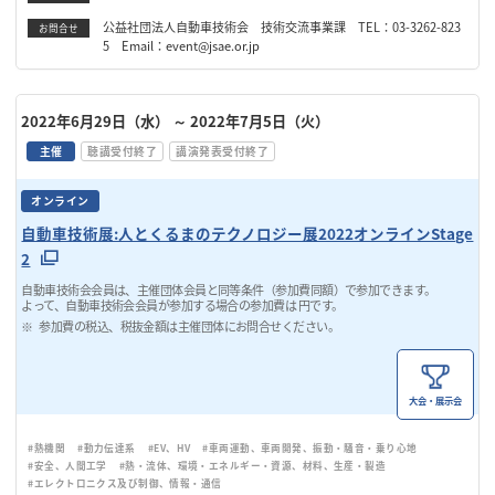
公益社団法人自動車技術会 技術交流事業課 TEL：03-3262-823
お問合せ
5 Email：event@jsae.or.jp
2022年6月29日（水）
～ 2022年7月5日（火）
主催
聴講受付終了
講演発表受付終了
オンライン
自動車技術展:人とくるまのテクノロジー展2022オンラインStage
2
自動車技術会会員は、主催団体会員と同等条件（参加費同額）で参加できます。
よって、自動車技術会会員が参加する場合の参加費は 円です。
参加費の税込、税抜金額は主催団体にお問合せください。
大会・展示会
#熱機関
#動力伝達系
#EV、HV
#車両運動、車両開発、振動・騒音・乗り心地
#安全、人間工学
#熱・流体、環境・エネルギー・資源、材料、生産・製造
#エレクトロニクス及び制御、情報・通信