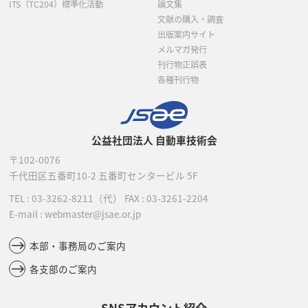
ITS（TC204）標準化活動
論文集
文献の購入・調査
出版案内サイト
メルマガ発行
刊行物正誤表
各種刊行物
公益社団法人 自動車技術会
〒102-0076
千代田区五番町10-2
五番町センタービル 5F
TEL :
03-3262-8211
（代）
FAX : 03-3261-2204
E-mail : webmaster@jsae.or.jp
本部・事務局のご案内
各支部のご案内
SNSアカウント紹介