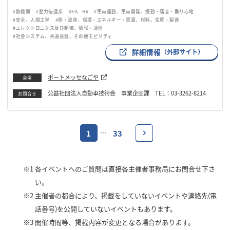
#熱機関
#動力伝達系
#EV、HV
#車両運動、車両開発、振動・騒音・乗り心地
#安全、人間工学
#熱・流体、環境・エネルギー・資源、材料、生産・製造
#エレクトロニクス及び制御、情報・通信
#社会システム、共通基盤、その他モビリティ
詳細情報
（外部サイト）
ポートメッセなごや
会場
公益社団法人自動車技術会 事業企画課 TEL：03-3262-8214
お問合せ
1
33
…
※1
各イベントへのご質問は直接各主催者事務局にお問合せ下さ
い。
※2
主催者の都合により、掲載をしていないイベントや連絡先(電
話番号)を公開していないイベントもあります。
※3
開催時間等、掲載内容が変更となる場合があります。