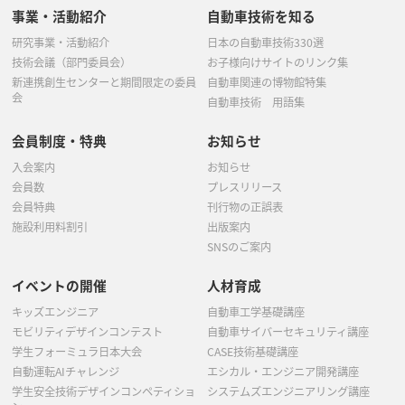
事業・活動紹介
自動車技術を知る
研究事業・活動紹介
日本の自動車技術330選
技術会議（部門委員会）
お子様向けサイトのリンク集
新連携創生センターと期間限定の委員
自動車関連の博物館特集
会
自動車技術 用語集
会員制度・特典
お知らせ
入会案内
お知らせ
会員数
プレスリリース
会員特典
刊行物の正誤表
施設利用料割引
出版案内
SNSのご案内
イベントの開催
人材育成
キッズエンジニア
自動車工学基礎講座
モビリティデザインコンテスト
自動車サイバーセキュリティ講座
学生フォーミュラ日本大会
CASE技術基礎講座
自動運転AIチャレンジ
エシカル・エンジニア開発講座
学生安全技術デザインコンペティショ
システムズエンジニアリング講座