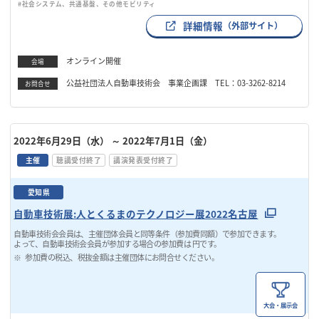
#社会システム、共通基盤、その他モビリティ
詳細情報
（外部サイト）
オンライン開催
会場
公益社団法人自動車技術会 事業企画課 TEL：03-3262-8214
お問合せ
2022年6月29日（水）
～ 2022年7月1日（金）
主催
聴講受付終了
講演発表受付終了
愛知県
自動車技術展:人とくるまのテクノロジー展2022名古屋
自動車技術会会員は、主催団体会員と同等条件（参加費同額）で参加できます。
よって、自動車技術会会員が参加する場合の参加費は 円です。
参加費の税込、税抜金額は主催団体にお問合せください。
大会・展示会