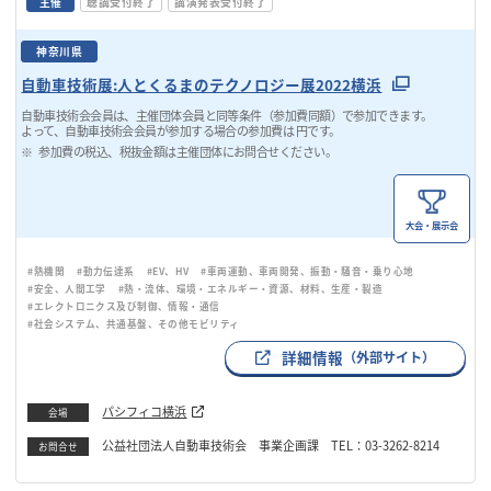
主催
聴講受付終了
講演発表受付終了
神奈川県
自動車技術展:人とくるまのテクノロジー展2022横浜
自動車技術会会員は、主催団体会員と同等条件（参加費同額）で参加できます。
よって、自動車技術会会員が参加する場合の参加費は 円です。
参加費の税込、税抜金額は主催団体にお問合せください。
大会・展示会
#熱機関
#動力伝達系
#EV、HV
#車両運動、車両開発、振動・騒音・乗り心地
#安全、人間工学
#熱・流体、環境・エネルギー・資源、材料、生産・製造
#エレクトロニクス及び制御、情報・通信
#社会システム、共通基盤、その他モビリティ
詳細情報
（外部サイト）
パシフィコ横浜
会場
公益社団法人自動車技術会 事業企画課 TEL：03-3262-8214
お問合せ