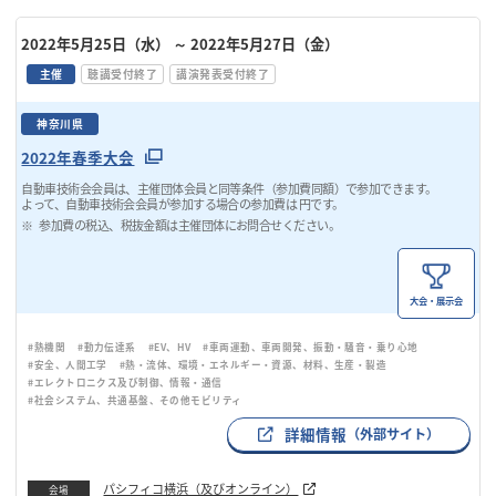
2022年5月25日（水）
～ 2022年5月27日（金）
主催
聴講受付終了
講演発表受付終了
神奈川県
2022年春季大会
自動車技術会会員は、主催団体会員と同等条件（参加費同額）で参加できます。
よって、自動車技術会会員が参加する場合の参加費は 円です。
参加費の税込、税抜金額は主催団体にお問合せください。
大会・展示会
#熱機関
#動力伝達系
#EV、HV
#車両運動、車両開発、振動・騒音・乗り心地
#安全、人間工学
#熱・流体、環境・エネルギー・資源、材料、生産・製造
#エレクトロニクス及び制御、情報・通信
#社会システム、共通基盤、その他モビリティ
詳細情報
（外部サイト）
パシフィコ横浜（及びオンライン）
会場