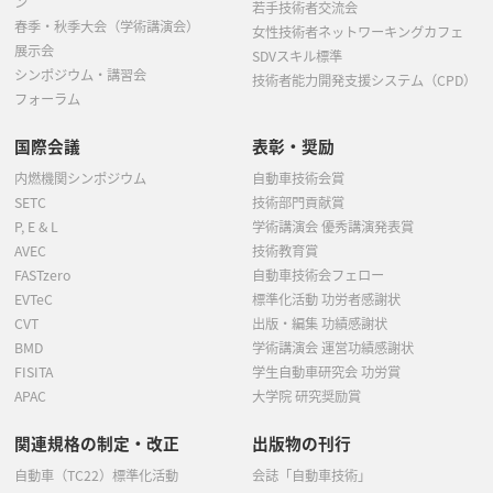
ン
若手技術者交流会
春季・秋季大会（学術講演会）
女性技術者ネットワーキングカフェ
展示会
SDVスキル標準
シンポジウム・講習会
技術者能力開発支援システム（CPD）
フォーラム
国際会議
表彰・奨励
内燃機関シンポジウム
自動車技術会賞
SETC
技術部門貢献賞
P, E & L
学術講演会 優秀講演発表賞
AVEC
技術教育賞
FASTzero
自動車技術会フェロー
EVTeC
標準化活動 功労者感謝状
CVT
出版・編集 功績感謝状
BMD
学術講演会 運営功績感謝状
FISITA
学生自動車研究会 功労賞
APAC
大学院 研究奨励賞
関連規格の制定・改正
出版物の刊行
自動車（TC22）標準化活動
会誌「自動車技術」