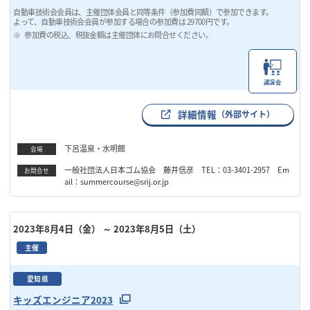
自動車技術会会員は、主催団体会員と同等条件（参加費同額）で参加できます。
よって、自動車技術会会員が参加する場合の参加費は 29700円です。
参加費の税込、税抜金額は主催団体にお問合せください。
講演会
詳細情報
（外部サイト）
下呂温泉・水明館
会場
一般社団法人日本ゴム協会 藤井信彦 TEL：03-3401-2957 Em
お問合せ
ail：summercourse@srij.or.jp
2023年8月4日（金）
～ 2023年8月5日（土）
主催
愛知県
キッズエンジニア2023