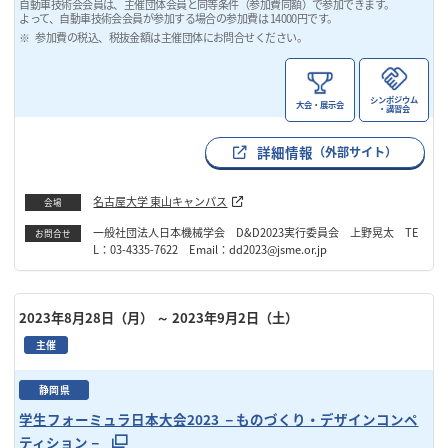
自動車技術会会員は、主催団体会員と同等条件（参加費同額）で参加できます。
よって、自動車技術会会員が参加する場合の参加費は 14000円です。
参加費の税込、税抜金額は主催団体にお問合せください。
シンポジウム
大会・展示会
・講習会
詳細情報
（外部サイト）
名古屋大学 東山キャンパス
会場
一般社団法人日本機械学会 D&D2023実行委員会 上野晃太 TE
お問合せ
L：03-4335-7622 Email：dd2023@jsme.or.jp
2023年8月28日（月）
～ 2023年9月2日（土）
主催
静岡県
学生フォーミュラ日本大会2023 －ものづくり・デザインコンペ
ティション－