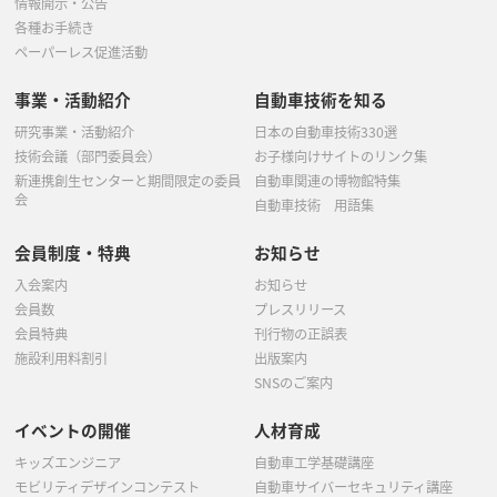
情報開示・公告
各種お手続き
ペーパーレス促進活動
事業・活動紹介
自動車技術を知る
研究事業・活動紹介
日本の自動車技術330選
技術会議（部門委員会）
お子様向けサイトのリンク集
新連携創生センターと期間限定の委員
自動車関連の博物館特集
会
自動車技術 用語集
会員制度・特典
お知らせ
入会案内
お知らせ
会員数
プレスリリース
会員特典
刊行物の正誤表
施設利用料割引
出版案内
SNSのご案内
イベントの開催
人材育成
キッズエンジニア
自動車工学基礎講座
モビリティデザインコンテスト
自動車サイバーセキュリティ講座