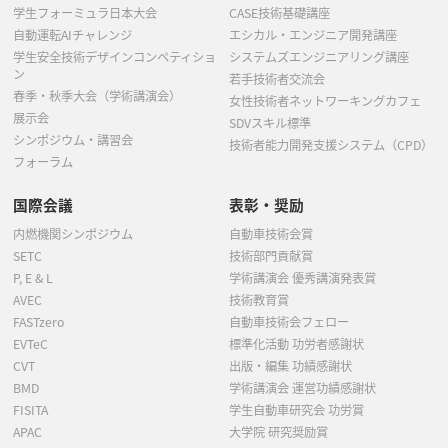
学生フォーミュラ日本大会
CASE技術基礎講座
自動運転AIチャレンジ
エシカル・エンジニア開発講座
学生安全技術デザインコンペティショ
システムズエンジニアリング講座
ン
若手技術者交流会
春季・秋季大会（学術講演会）
女性技術者ネットワーキングカフェ
展示会
SDVスキル標準
シンポジウム・講習会
技術者能力開発支援システム（CPD）
フォーラム
国際会議
表彰・奨励
内燃機関シンポジウム
自動車技術会賞
SETC
技術部門貢献賞
P, E & L
学術講演会 優秀講演発表賞
AVEC
技術教育賞
FASTzero
自動車技術会フェロー
EVTeC
標準化活動 功労者感謝状
CVT
出版・編集 功績感謝状
BMD
学術講演会 運営功績感謝状
FISITA
学生自動車研究会 功労賞
APAC
大学院 研究奨励賞