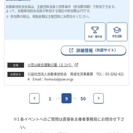
自動車技術会会員は、主催団体会員と同等条件（参加費同額）で参加できます。
よって、自動車技術会会員が参加する場合の参加費は 円です。
参加費の税込、税抜金額は主催団体にお問合せください。
学生活動
大会・展示会
詳細情報
（外部サイト）
小笠山総合運動公園（エコパ）
会場
公益社団法人自動車技術会 育成交流事業課 TEL：03-3262-821
お問合せ
4 Email：formula@jsae.or.jp
1
9
50
…
…
※1
各イベントへのご質問は直接各主催者事務局にお問合せ下さ
い。