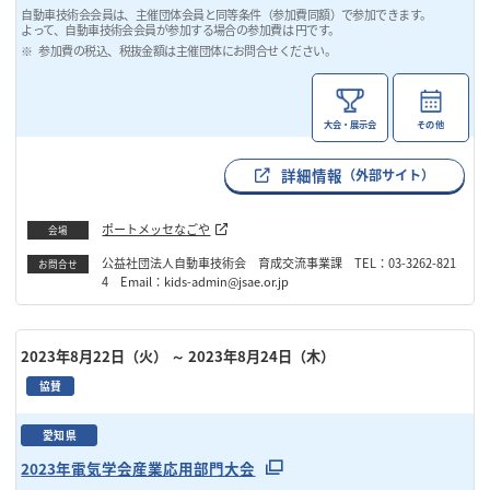
自動車技術会会員は、主催団体会員と同等条件（参加費同額）で参加できます。
よって、自動車技術会会員が参加する場合の参加費は 円です。
参加費の税込、税抜金額は主催団体にお問合せください。
大会・展示会
その他
詳細情報
（外部サイト）
ポートメッセなごや
会場
公益社団法人自動車技術会 育成交流事業課 TEL：03-3262-821
お問合せ
4 Email：kids-admin@jsae.or.jp
2023年8月22日（火）
～ 2023年8月24日（木）
協賛
愛知県
2023年電気学会産業応用部門大会