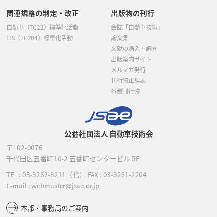
関連規格の制定・改正
出版物の刊行
自動車（TC22）標準化活動
会誌「自動車技術」
ITS（TC204）標準化活動
論文集
文献の購入・調査
出版案内サイト
メルマガ発行
刊行物正誤表
各種刊行物
公益社団法人 自動車技術会
〒102-0076
千代田区五番町10-2
五番町センタービル 5F
TEL :
03-3262-8211
（代）
FAX : 03-3261-2204
E-mail : webmaster@jsae.or.jp
本部・事務局のご案内