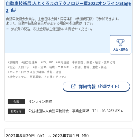
自動車技術展:人とくるまのテクノロジー展2022オンラインStage
2
自動車技術会会員は、主催団体会員と同等条件（参加費同額）で参加できます。
よって、自動車技術会会員が参加する場合の参加費は 円です。
参加費の税込、税抜金額は主催団体にお問合せください。
大会・展示会
#熱機関
#動力伝達系
#EV、HV
#車両運動、車両開発、振動・騒音・乗り心地
#安全、人間工学
#熱・流体、環境・エネルギー・資源、材料、生産・製造
#エレクトロニクス及び制御、情報・通信
#社会システム、共通基盤、その他モビリティ
詳細情報
（外部サイト）
オンライン開催
会場
公益社団法人自動車技術会 事業企画課 TEL：03-3262-8214
お問合せ
2022年6月29日（水）
～ 2022年7月1日（金）