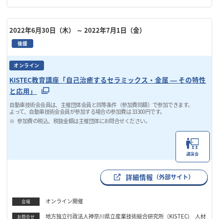
2022年6月30日（木）
～ 2022年7月1日（金）
後援
オンライン
KISTEC教育講座「自己治癒するセラミックス・金属 ― その特性
と応用」
自動車技術会会員は、主催団体会員と同等条件（参加費同額）で参加できます。
よって、自動車技術会会員が参加する場合の参加費は 33300円です。
参加費の税込、税抜金額は主催団体にお問合せください。
講演会
詳細情報
（外部サイト）
オンライン開催
会場
地方独立行政法人神奈川県立産業技術総合研究所（KISTEC) 人材
お問合せ