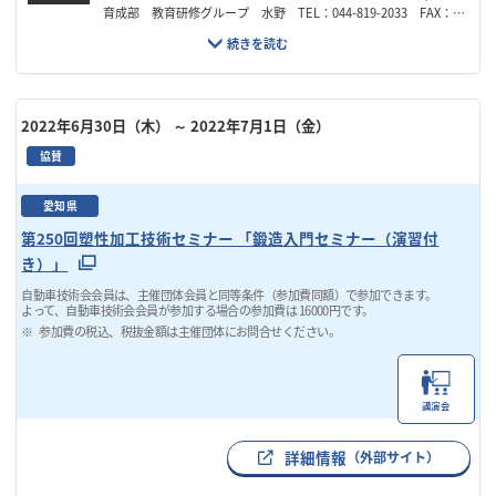
育成部 教育研修グループ 水野 TEL：044-819-2033 FAX：04
4-819-2097 Email：manabi@kistec.jp
2022年6月30日（木）
～ 2022年7月1日（金）
協賛
愛知県
第250回塑性加工技術セミナー 「鍛造入門セミナー（演習付
き）」
自動車技術会会員は、主催団体会員と同等条件（参加費同額）で参加できます。
よって、自動車技術会会員が参加する場合の参加費は 16000円です。
参加費の税込、税抜金額は主催団体にお問合せください。
講演会
詳細情報
（外部サイト）