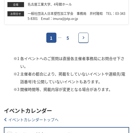
名古屋工業大学、4号館ホール
会場
一般社団法人日本塑性加工学会 事務局 井村隆昭 TEL：03-343
お問合せ
5-8301 Email：imura@jstp.or.jp
1
5
…
※1
各イベントへのご質問は直接各主催者事務局にお問合せ下さ
い。
※2
主催者の都合により、掲載をしていないイベントや連絡先(電
話番号)を公開していないイベントもあります。
※3
開催時間等、掲載内容が変更となる場合があります。
イベントカレンダー
イベントカレンダートップへ