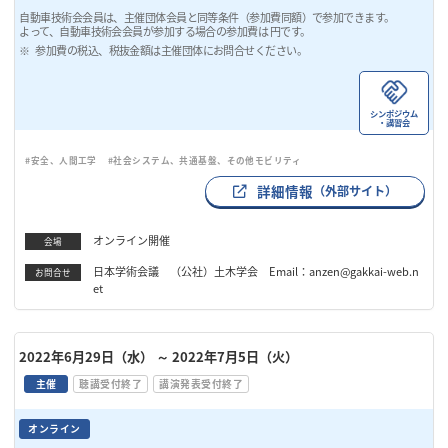
自動車技術会会員は、主催団体会員と同等条件（参加費同額）で参加できます。
よって、自動車技術会会員が参加する場合の参加費は 円です。
参加費の税込、税抜金額は主催団体にお問合せください。
シンポジウム
・講習会
#安全、人間工学
#社会システム、共通基盤、その他モビリティ
詳細情報
（外部サイト）
オンライン開催
会場
日本学術会議 （公社）土木学会 Email：anzen@gakkai-web.n
お問合せ
et
2022年6月29日（水）
～ 2022年7月5日（火）
主催
聴講受付終了
講演発表受付終了
オンライン