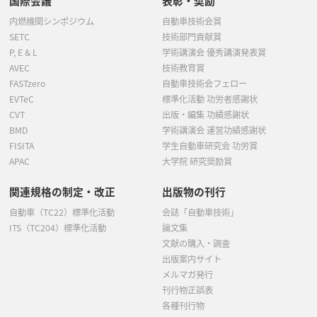
国際会議
表彰・奨励
内燃機関シンポジウム
自動車技術会賞
SETC
技術部門貢献賞
P, E & L
学術講演会 優秀講演発表賞
AVEC
技術教育賞
FASTzero
自動車技術会フェロー
EVTeC
標準化活動 功労者感謝状
CVT
出版・編集 功績感謝状
BMD
学術講演会 運営功績感謝状
FISITA
学生自動車研究会 功労賞
APAC
大学院 研究奨励賞
関連規格の制定・改正
出版物の刊行
自動車（TC22）標準化活動
会誌「自動車技術」
ITS（TC204）標準化活動
論文集
文献の購入・調査
出版案内サイト
メルマガ発行
刊行物正誤表
各種刊行物