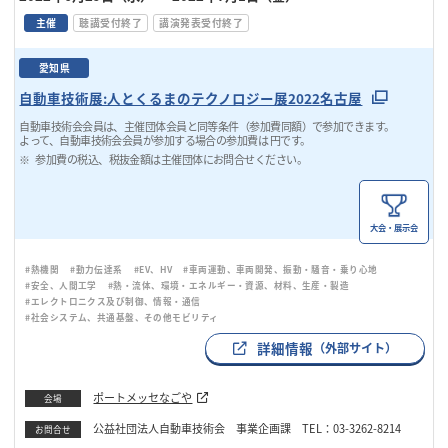
主催
聴講受付終了
講演発表受付終了
愛知県
自動車技術展:人とくるまのテクノロジー展2022名古屋
自動車技術会会員は、主催団体会員と同等条件（参加費同額）で参加できます。
よって、自動車技術会会員が参加する場合の参加費は 円です。
参加費の税込、税抜金額は主催団体にお問合せください。
大会・展示会
#熱機関
#動力伝達系
#EV、HV
#車両運動、車両開発、振動・騒音・乗り心地
#安全、人間工学
#熱・流体、環境・エネルギー・資源、材料、生産・製造
#エレクトロニクス及び制御、情報・通信
#社会システム、共通基盤、その他モビリティ
詳細情報
（外部サイト）
ポートメッセなごや
会場
公益社団法人自動車技術会 事業企画課 TEL：03-3262-8214
お問合せ