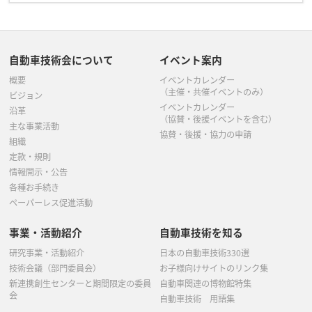
自動車技術会について
イベント案内
概要
イベントカレンダー
（主催・共催イベントのみ）
ビジョン
イベントカレンダー
沿革
（協賛・後援イベントを含む）
主な事業活動
協賛・後援・協力の申請
組織
定款・規則
情報開示・公告
各種お手続き
ペーパーレス促進活動
事業・活動紹介
自動車技術を知る
研究事業・活動紹介
日本の自動車技術330選
技術会議（部門委員会）
お子様向けサイトのリンク集
新連携創生センターと期間限定の委員
自動車関連の博物館特集
会
自動車技術 用語集