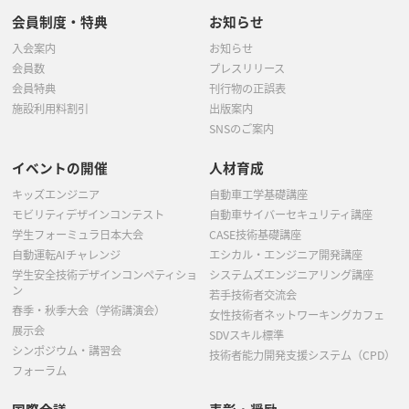
会員制度・特典
お知らせ
入会案内
お知らせ
会員数
プレスリリース
会員特典
刊行物の正誤表
施設利用料割引
出版案内
SNSのご案内
イベントの開催
人材育成
キッズエンジニア
自動車工学基礎講座
モビリティデザインコンテスト
自動車サイバーセキュリティ講座
学生フォーミュラ日本大会
CASE技術基礎講座
自動運転AIチャレンジ
エシカル・エンジニア開発講座
学生安全技術デザインコンペティショ
システムズエンジニアリング講座
ン
若手技術者交流会
春季・秋季大会（学術講演会）
女性技術者ネットワーキングカフェ
展示会
SDVスキル標準
シンポジウム・講習会
技術者能力開発支援システム（CPD）
フォーラム