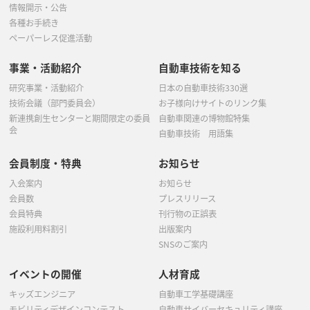
情報開示・公告
各種お手続き
ペーパーレス促進活動
事業・活動紹介
自動車技術を知る
研究事業・活動紹介
日本の自動車技術330選
技術会議（部門委員会）
お子様向けサイトのリンク集
新連携創生センターと期間限定の委員
自動車関連の博物館特集
会
自動車技術 用語集
会員制度・特典
お知らせ
入会案内
お知らせ
会員数
プレスリリース
会員特典
刊行物の正誤表
施設利用料割引
出版案内
SNSのご案内
イベントの開催
人材育成
キッズエンジニア
自動車工学基礎講座
モビリティデザインコンテスト
自動車サイバーセキュリティ講座