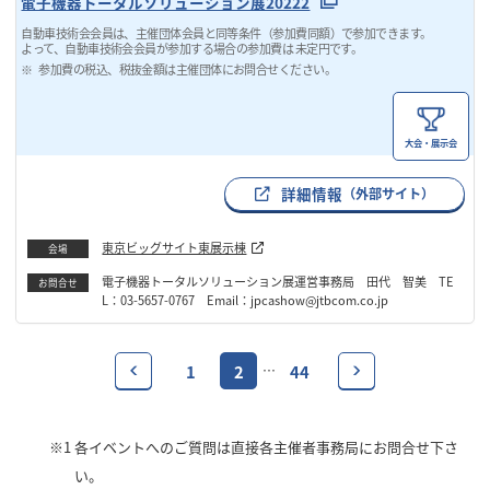
電子機器トータルソリューション展20222
自動車技術会会員は、主催団体会員と同等条件（参加費同額）で参加できます。
よって、自動車技術会会員が参加する場合の参加費は 未定円です。
参加費の税込、税抜金額は主催団体にお問合せください。
大会・展示会
詳細情報
（外部サイト）
東京ビッグサイト東展示棟
会場
電子機器トータルソリューション展運営事務局 田代 智美 TE
お問合せ
L：03-5657-0767 Email：jpcashow@jtbcom.co.jp
1
2
44
…
※1
各イベントへのご質問は直接各主催者事務局にお問合せ下さ
い。