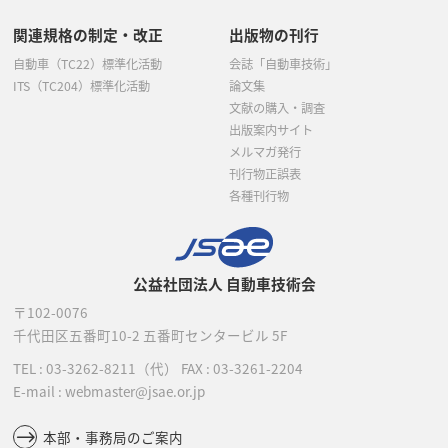
関連規格の制定・改正
出版物の刊行
自動車（TC22）標準化活動
会誌「自動車技術」
ITS（TC204）標準化活動
論文集
文献の購入・調査
出版案内サイト
メルマガ発行
刊行物正誤表
各種刊行物
公益社団法人 自動車技術会
〒102-0076
千代田区五番町10-2
五番町センタービル 5F
TEL :
03-3262-8211
（代）
FAX : 03-3261-2204
E-mail : webmaster@jsae.or.jp
本部・事務局のご案内