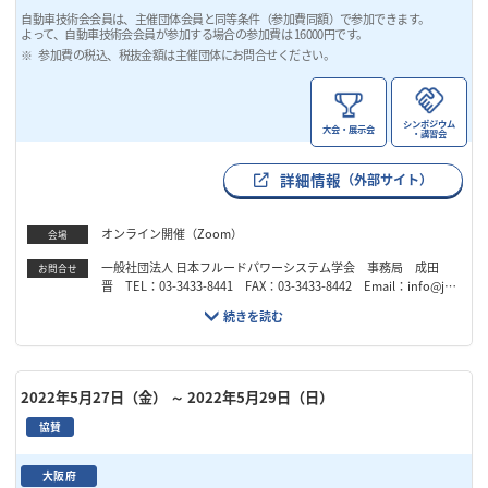
自動車技術会会員は、主催団体会員と同等条件（参加費同額）で参加できます。
よって、自動車技術会会員が参加する場合の参加費は 16000円です。
参加費の税込、税抜金額は主催団体にお問合せください。
シンポジウム
大会・展示会
・講習会
詳細情報
（外部サイト）
オンライン開催（Zoom）
会場
一般社団法人 日本フルードパワーシステム学会 事務局 成田
お問合せ
晋 TEL：03-3433-8441 FAX：03-3433-8442 Email：info@jfp
s.jp
2022年5月27日（金）
～ 2022年5月29日（日）
協賛
大阪府