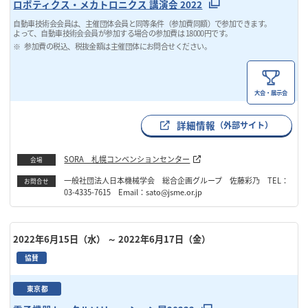
ロボティクス・メカトロニクス 講演会 2022
自動車技術会会員は、主催団体会員と同等条件（参加費同額）で参加できます。
よって、自動車技術会会員が参加する場合の参加費は 18000円です。
参加費の税込、税抜金額は主催団体にお問合せください。
大会・展示会
詳細情報
（外部サイト）
SORA 札幌コンベンションセンター
会場
一般社団法人日本機械学会 総合企画グループ 佐藤彩乃 TEL：
お問合せ
03-4335-7615 Email：sato@jsme.or.jp
2022年6月15日（水）
～ 2022年6月17日（金）
協賛
東京都