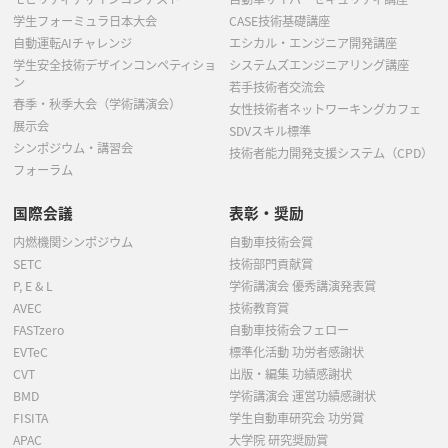
学生フォーミュラ日本大会
CASE技術基礎講座
自動運転AIチャレンジ
エシカル・エンジニア開発講座
学生安全技術デザインコンペティショ
システムズエンジニアリング講座
ン
若手技術者交流会
春季・秋季大会（学術講演会）
女性技術者ネットワーキングカフェ
展示会
SDVスキル標準
シンポジウム・講習会
技術者能力開発支援システム（CPD）
フォーラム
国際会議
表彰・奨励
内燃機関シンポジウム
自動車技術会賞
SETC
技術部門貢献賞
P, E & L
学術講演会 優秀講演発表賞
AVEC
技術教育賞
FASTzero
自動車技術会フェロー
EVTeC
標準化活動 功労者感謝状
CVT
出版・編集 功績感謝状
BMD
学術講演会 運営功績感謝状
FISITA
学生自動車研究会 功労賞
APAC
大学院 研究奨励賞