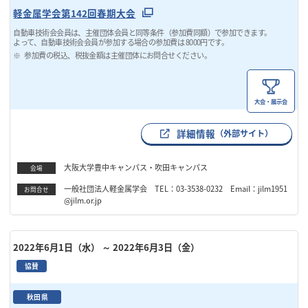
軽金属学会第142回春期大会
自動車技術会会員は、主催団体会員と同等条件（参加費同額）で参加できます。
よって、自動車技術会会員が参加する場合の参加費は 8000円です。
参加費の税込、税抜金額は主催団体にお問合せください。
大会・展示会
詳細情報
（外部サイト）
大阪大学豊中キャンパス・吹田キャンパス
会場
一般社団法人軽金属学会 TEL：03-3538-0232 Email：jilm1951
お問合せ
@jilm.or.jp
2022年6月1日（水）
～ 2022年6月3日（金）
協賛
秋田県