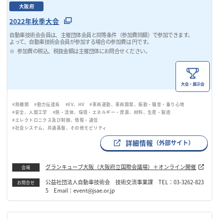
大阪府
2022年秋季大会
自動車技術会会員は、主催団体会員と同等条件（参加費同額）で参加できます。
よって、自動車技術会会員が参加する場合の参加費は 円です。
参加費の税込、税抜金額は主催団体にお問合せください。
大会・展示会
#熱機関
#動力伝達系
#EV、HV
#車両運動、車両開発、振動・騒音・乗り心地
#安全、人間工学
#熱・流体、環境・エネルギー・資源、材料、生産・製造
#エレクトロニクス及び制御、情報・通信
#社会システム、共通基盤、その他モビリティ
詳細情報
（外部サイト）
グランキューブ大阪（大阪府立国際会議場）＋オンライン開催
会場
公益社団法人自動車技術会 技術交流事業課 TEL：03-3262-823
お問合せ
5 Email：event@jsae.or.jp