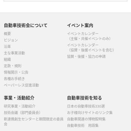
自動車技術会について
イベント案内
概要
イベントカレンダー
（主催・共催イベントのみ）
ビジョン
イベントカレンダー
沿革
（協賛・後援イベントを含む）
主な事業活動
協賛・後援・協力の申請
組織
定款・規則
情報開示・公告
各種お手続き
ペーパーレス促進活動
事業・活動紹介
自動車技術を知る
研究事業・活動紹介
日本の自動車技術330選
技術会議（部門委員会）
お子様向けサイトのリンク集
新連携創生センターと期間限定の委員
自動車関連の博物館特集
会
自動車技術 用語集