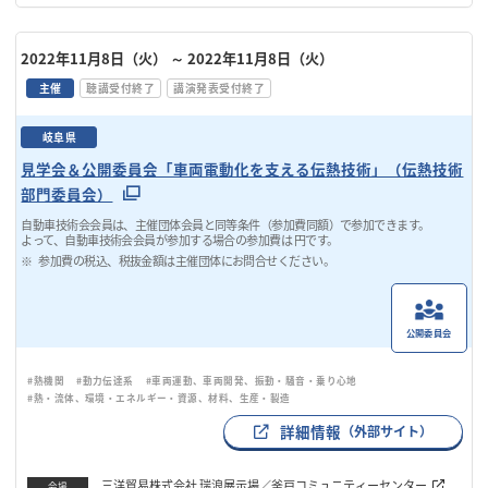
2022年11月8日（火）
～ 2022年11月8日（火）
主催
聴講受付終了
講演発表受付終了
岐阜県
見学会＆公開委員会「車両電動化を支える伝熱技術」（伝熱技術
部門委員会）
自動車技術会会員は、主催団体会員と同等条件（参加費同額）で参加できます。
よって、自動車技術会会員が参加する場合の参加費は 円です。
参加費の税込、税抜金額は主催団体にお問合せください。
公開委員会
#熱機関
#動力伝達系
#車両運動、車両開発、振動・騒音・乗り心地
#熱・流体、環境・エネルギー・資源、材料、生産・製造
詳細情報
（外部サイト）
三洋貿易株式会社 瑞浪展示場／釜戸コミュニティーセンター
会場