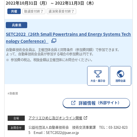
2022年10月31日（月）
～ 2022年11月3日（木）
共催
聴講受付終了
講演発表受付終了
兵庫県
SETC2022（26th Small Powertrains and Energy Systems Tech
nology Conference）
自動車技術会会員は、主催団体会員と同等条件（参加費同額）で参加できます。
よって、自動車技術会会員が参加する場合の参加費は 円です。
参加費の税込、税抜金額は主催団体にお問合せください。
大会・展示会
国際会議
#熱機関
詳細情報
（外部サイト）
アクリエひめじ及びオンライン開催
会場
公益社団法人自動車技術会 技術交流事業課 TEL：03-3262-823
お問合せ
5 Email：SETC2022@jsae.or.jp