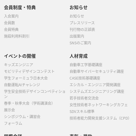
会員制度・特典
お知らせ
入会案内
お知らせ
会員数
プレスリリース
会員特典
刊行物の正誤表
施設利用料割引
出版案内
SNSのご案内
イベントの開催
人材育成
キッズエンジニア
自動車工学基礎講座
モビリティデザインコンテスト
自動車サイバーセキュリティ講座
学生フォーミュラ日本大会
CASE技術基礎講座
自動運転AIチャレンジ
エシカル・エンジニア開発講座
学生安全技術デザインコンペティショ
システムズエンジニアリング講座
ン
若手技術者交流会
春季・秋季大会（学術講演会）
女性技術者ネットワーキングカフェ
展示会
SDVスキル標準
シンポジウム・講習会
技術者能力開発支援システム（CPD）
フォーラム