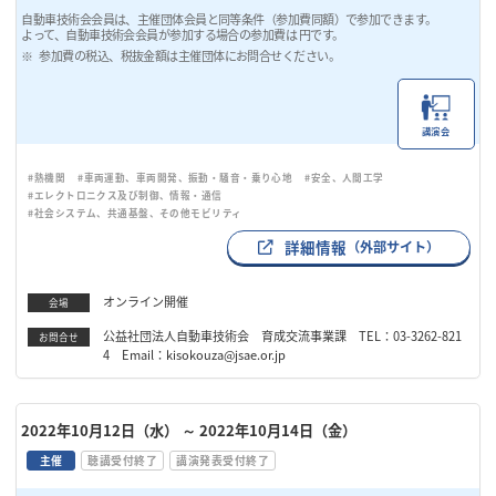
自動車技術会会員は、主催団体会員と同等条件（参加費同額）で参加できます。
よって、自動車技術会会員が参加する場合の参加費は 円です。
参加費の税込、税抜金額は主催団体にお問合せください。
講演会
#熱機関
#車両運動、車両開発、振動・騒音・乗り心地
#安全、人間工学
#エレクトロニクス及び制御、情報・通信
#社会システム、共通基盤、その他モビリティ
詳細情報
（外部サイト）
オンライン開催
会場
公益社団法人自動車技術会 育成交流事業課 TEL：03-3262-821
お問合せ
4 Email：kisokouza@jsae.or.jp
2022年10月12日（水）
～ 2022年10月14日（金）
主催
聴講受付終了
講演発表受付終了