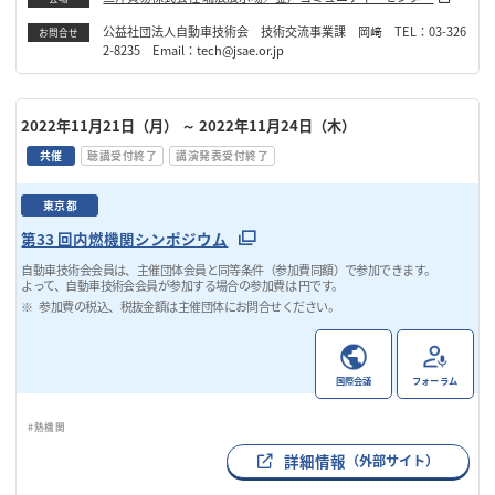
公益社団法人自動車技術会 技術交流事業課 岡﨑 TEL：03-326
お問合せ
2-8235 Email：tech@jsae.or.jp
2022年11月21日（月）
～ 2022年11月24日（木）
共催
聴講受付終了
講演発表受付終了
東京都
第33 回内燃機関シンポジウム
自動車技術会会員は、主催団体会員と同等条件（参加費同額）で参加できます。
よって、自動車技術会会員が参加する場合の参加費は 円です。
参加費の税込、税抜金額は主催団体にお問合せください。
国際会議
フォーラム
#熱機関
詳細情報
（外部サイト）