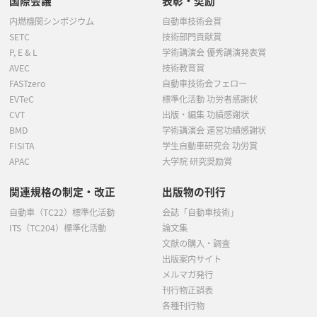
国際会議
表彰・奨励
内燃機関シンポジウム
自動車技術会賞
SETC
技術部門貢献賞
P, E & L
学術講演会 優秀講演発表賞
AVEC
技術教育賞
FASTzero
自動車技術会フェロー
EVTeC
標準化活動 功労者感謝状
CVT
出版・編集 功績感謝状
BMD
学術講演会 運営功績感謝状
FISITA
学生自動車研究会 功労賞
APAC
大学院 研究奨励賞
関連規格の制定・改正
出版物の刊行
自動車（TC22）標準化活動
会誌「自動車技術」
ITS（TC204）標準化活動
論文集
文献の購入・調査
出版案内サイト
メルマガ発行
刊行物正誤表
各種刊行物