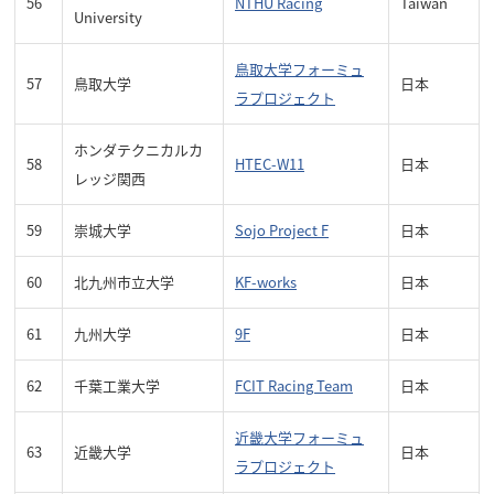
56
NTHU Racing
Taiwan
University
鳥取大学フォーミュ
57
鳥取大学
日本
ラプロジェクト
ホンダテクニカルカ
58
HTEC-W11
日本
レッジ関西
59
崇城大学
Sojo Project F
日本
60
北九州市立大学
KF-works
日本
61
九州大学
9F
日本
62
千葉工業大学
FCIT Racing Team
日本
近畿大学フォーミュ
63
近畿大学
日本
ラプロジェクト