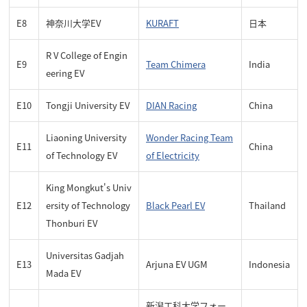
E8
神奈川大学EV
KURAFT
日本
R V College of Engin
E9
Team Chimera
India
eering EV
E10
Tongji University EV
DIAN Racing
China
Liaoning University
Wonder Racing Team
E11
China
of Technology EV
of Electricity
King Mongkut's Univ
E12
ersity of Technology
Black Pearl EV
Thailand
Thonburi EV
Universitas Gadjah
E13
Arjuna EV UGM
Indonesia
Mada EV
新潟工科大学フォー