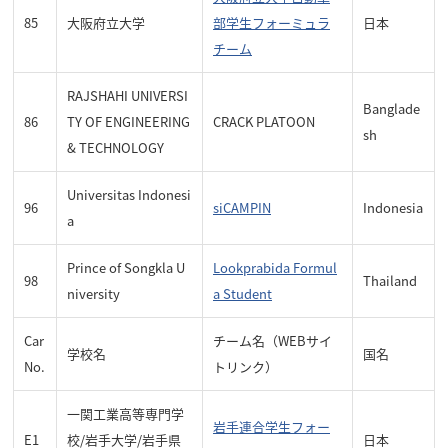
85
大阪府立大学
部学生フォーミュラ
日本
チーム
RAJSHAHI UNIVERSI
Banglade
86
TY OF ENGINEERING
CRACK PLATOON
sh
& TECHNOLOGY
Universitas Indonesi
96
siCAMPIN
Indonesia
a
Prince of Songkla U
Lookprabida Formul
98
Thailand
niversity
a Student
Car
チーム名（WEBサイ
学校名
国名
No.
トリンク）
一関工業高等専門学
岩手連合学生フォー
E1
校/岩手大学/岩手県
日本