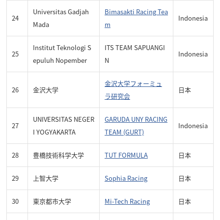
Universitas Gadjah
Bimasakti Racing Tea
24
Indonesia
Mada
m
Institut Teknologi S
ITS TEAM SAPUANGI
25
Indonesia
epuluh Nopember
N
金沢大学フォーミュ
26
金沢大学
日本
ラ研究会
UNIVERSITAS NEGER
GARUDA UNY RACING
27
Indonesia
I YOGYAKARTA
TEAM (GURT)
28
豊橋技術科学大学
TUT FORMULA
日本
29
上智大学
Sophia Racing
日本
30
東京都市大学
Mi-Tech Racing
日本