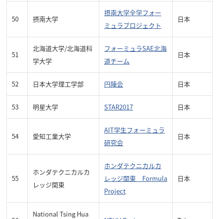
摂南大学全学フォー
50
摂南大学
日本
ミュラプロジェクト
北海道大学/北海道科
フォーミュラSAE北海
51
日本
学大学
道チーム
52
日本大学理工学部
円陣会
日本
53
明星大学
STAR2017
日本
AIT学生フォーミュラ
54
愛知工業大学
日本
研究会
ホンダテクニカルカ
ホンダテクニカルカ
55
レッジ関東 Formula
日本
レッジ関東
Project
National Tsing Hua