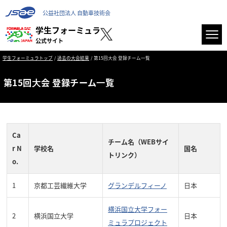
公益社団法人 自動車技術会
学生フォーミュラ
公式サイト
学生フォーミュラトップ
過去の大会結果
第15回⼤会 登録チーム⼀覧
第15回⼤会 登録チーム⼀覧
Ca
チーム名（WEBサイ
r N
学校名
国名
トリンク）
o.
1
京都工芸繊維大学
グランデルフィーノ
日本
横浜国立大学フォー
2
横浜国立大学
日本
ミュラプロジェクト