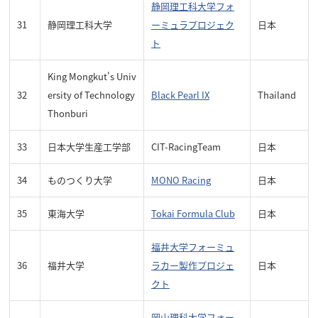
静岡理工科大学フォ
31
静岡理工科大学
ーミュラプロジェク
日本
ト
King Mongkut's Univ
32
ersity of Technology
Black Pearl IX
Thailand
Thonburi
33
日本大学生産工学部
CIT-RacingTeam
日本
34
ものつくり大学
MONO Racing
日本
35
東海大学
Tokai Formula Club
日本
福井大学フォーミュ
36
福井大学
ラカー製作プロジェ
日本
クト
岡山理科大学フォー