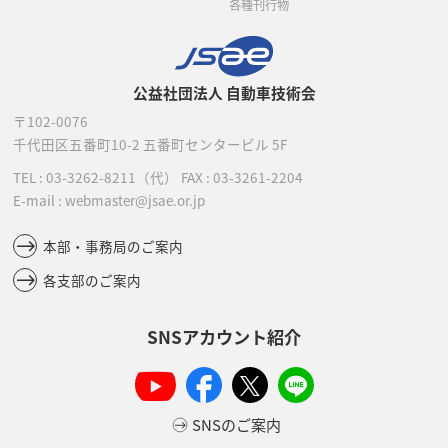
各種刊行物
公益社団法人 自動車技術会
〒102-0076
千代田区五番町10-2
五番町センタービル 5F
TEL :
03-3262-8211
（代）
FAX : 03-3261-2204
E-mail : webmaster@jsae.or.jp
本部・事務局のご案内
各支部のご案内
SNSアカウント紹介
SNSのご案内