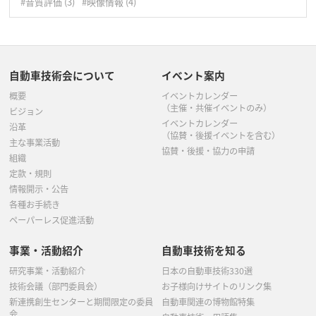
#音質評価
(3)
#映像情報
(4)
自動車技術会について
イベント案内
概要
イベントカレンダー
（主催・共催イベントのみ）
ビジョン
イベントカレンダー
沿革
（協賛・後援イベントを含む）
主な事業活動
協賛・後援・協力の申請
組織
定款・規則
情報開示・公告
各種お手続き
ペーパーレス促進活動
事業・活動紹介
自動車技術を知る
研究事業・活動紹介
日本の自動車技術330選
技術会議（部門委員会）
お子様向けサイトのリンク集
新連携創生センターと期間限定の委員
自動車関連の博物館特集
会