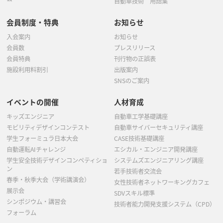
自動車技術 用語集
会員制度・特典
お知らせ
入会案内
お知らせ
会員数
プレスリリース
会員特典
刊行物の正誤表
施設利用料割引
出版案内
SNSのご案内
イベントの開催
人材育成
キッズエンジニア
自動車工学基礎講座
モビリティデザインコンテスト
自動車サイバーセキュリティ講座
学生フォーミュラ日本大会
CASE技術基礎講座
自動運転AIチャレンジ
エシカル・エンジニア開発講座
学生安全技術デザインコンペティショ
システムズエンジニアリング講座
ン
若手技術者交流会
春季・秋季大会（学術講演会）
女性技術者ネットワーキングカフェ
展示会
SDVスキル標準
シンポジウム・講習会
技術者能力開発支援システム（CPD）
フォーラム