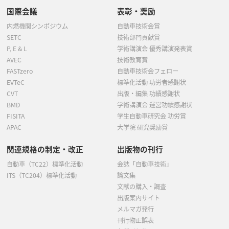
国際会議
表彰・奨励
内燃機関シンポジウム
自動車技術会賞
SETC
技術部門貢献賞
P, E & L
学術講演会 優秀講演発表賞
AVEC
技術教育賞
FASTzero
自動車技術会フェロー
EVTeC
標準化活動 功労者感謝状
CVT
出版・編集 功績感謝状
BMD
学術講演会 運営功績感謝状
FISITA
学生自動車研究会 功労賞
APAC
大学院 研究奨励賞
関連規格の制定・改正
出版物の刊行
自動車（TC22）標準化活動
会誌「自動車技術」
ITS（TC204）標準化活動
論文集
文献の購入・調査
出版案内サイト
メルマガ発行
刊行物正誤表