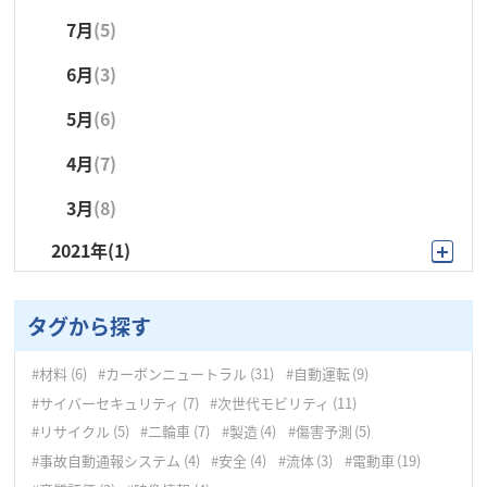
7月
(5)
6月
(4)
5月
(2)
4月
(3)
6月
(3)
5月
(6)
4月
(2)
3月
(5)
5月
(6)
4月
(3)
3月
(5)
2月
(1)
4月
(7)
3月
(4)
2月
(4)
1月
(4)
3月
(8)
2月
(7)
1月
(5)
2021年
(1)
1月
(5)
9月
(1)
タグから探す
#材料
(6)
#カーボンニュートラル
(31)
#自動運転
(9)
#サイバーセキュリティ
(7)
#次世代モビリティ
(11)
#リサイクル
(5)
#二輪車
(7)
#製造
(4)
#傷害予測
(5)
#事故自動通報システム
(4)
#安全
(4)
#流体
(3)
#電動車
(19)