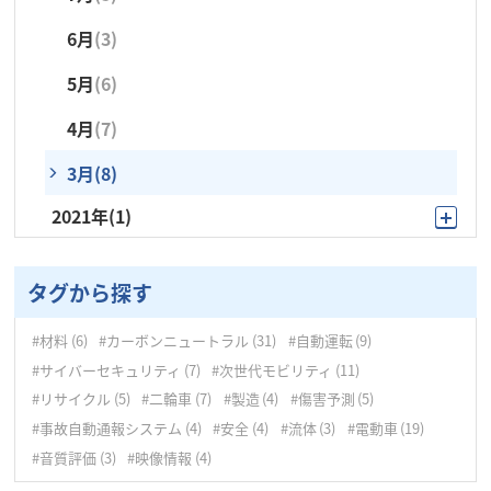
5月
(2)
4月
(3)
6月
(3)
5月
(6)
4月
(2)
3月
(5)
5月
(6)
4月
(3)
3月
(5)
2月
(1)
4月
(7)
3月
(4)
2月
(4)
1月
(4)
3月
(8)
2月
(7)
1月
(5)
2021年
(1)
1月
(5)
9月
(1)
タグから探す
#材料
(6)
#カーボンニュートラル
(31)
#自動運転
(9)
#サイバーセキュリティ
(7)
#次世代モビリティ
(11)
#リサイクル
(5)
#二輪車
(7)
#製造
(4)
#傷害予測
(5)
#事故自動通報システム
(4)
#安全
(4)
#流体
(3)
#電動車
(19)
#音質評価
(3)
#映像情報
(4)