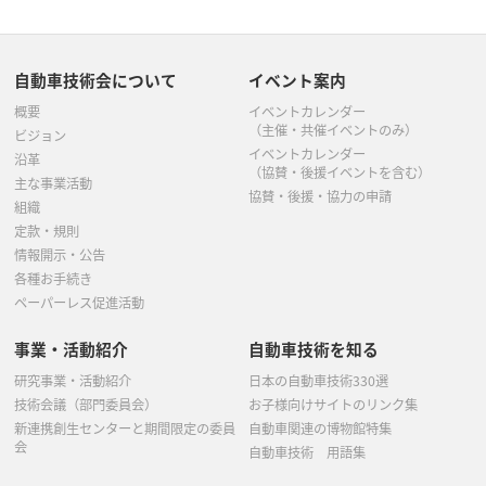
自動車技術会について
イベント案内
概要
イベントカレンダー
（主催・共催イベントのみ）
ビジョン
イベントカレンダー
沿革
（協賛・後援イベントを含む）
主な事業活動
協賛・後援・協力の申請
組織
定款・規則
情報開示・公告
各種お手続き
ペーパーレス促進活動
事業・活動紹介
自動車技術を知る
研究事業・活動紹介
日本の自動車技術330選
技術会議（部門委員会）
お子様向けサイトのリンク集
新連携創生センターと期間限定の委員
自動車関連の博物館特集
会
自動車技術 用語集