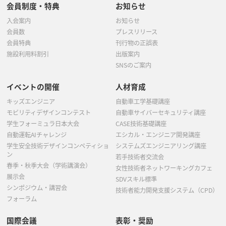
会員制度・特典
お知らせ
入会案内
お知らせ
会員数
プレスリリース
会員特典
刊行物の正誤表
施設利用料割引
出版案内
SNSのご案内
イベントの開催
人材育成
キッズエンジニア
自動車工学基礎講座
モビリティデザインコンテスト
自動車サイバーセキュリティ講座
学生フォーミュラ日本大会
CASE技術基礎講座
自動運転AIチャレンジ
エシカル・エンジニア開発講座
学生安全技術デザインコンペティショ
システムズエンジニアリング講座
ン
若手技術者交流会
春季・秋季大会（学術講演会）
女性技術者ネットワーキングカフェ
展示会
SDVスキル標準
シンポジウム・講習会
技術者能力開発支援システム（CPD）
フォーラム
国際会議
表彰・奨励