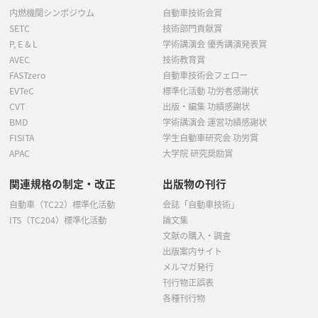
内燃機関シンポジウム
自動車技術会賞
SETC
技術部門貢献賞
P, E & L
学術講演会 優秀講演発表賞
AVEC
技術教育賞
FASTzero
自動車技術会フェロー
EVTeC
標準化活動 功労者感謝状
CVT
出版・編集 功績感謝状
BMD
学術講演会 運営功績感謝状
FISITA
学生自動車研究会 功労賞
APAC
大学院 研究奨励賞
関連規格の制定・改正
出版物の刊行
自動車（TC22）標準化活動
会誌「自動車技術」
ITS（TC204）標準化活動
論文集
文献の購入・調査
出版案内サイト
メルマガ発行
刊行物正誤表
各種刊行物