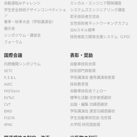
自動運転AIチャレンジ
エシカル・エンジニア開発講座
学生安全技術デザインコンペティショ
システムズエンジニアリング講座
ン
若手技術者交流会
春季・秋季大会（学術講演会）
女性技術者ネットワーキングカフェ
展示会
SDVスキル標準
シンポジウム・講習会
技術者能力開発支援システム（CPD）
フォーラム
国際会議
表彰・奨励
内燃機関シンポジウム
自動車技術会賞
SETC
技術部門貢献賞
P, E & L
学術講演会 優秀講演発表賞
AVEC
技術教育賞
FASTzero
自動車技術会フェロー
EVTeC
標準化活動 功労者感謝状
CVT
出版・編集 功績感謝状
BMD
学術講演会 運営功績感謝状
FISITA
学生自動車研究会 功労賞
APAC
大学院 研究奨励賞