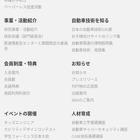
各種お手続き
ペーパーレス促進活動
事業・活動紹介
自動車技術を知る
研究事業・活動紹介
日本の自動車技術330選
技術会議（部門委員会）
お子様向けサイトのリンク集
新連携創生センターと期間限定の委員
自動車関連の博物館特集
会
自動車技術 用語集
会員制度・特典
お知らせ
入会案内
お知らせ
会員数
プレスリリース
会員特典
刊行物の正誤表
施設利用料割引
出版案内
SNSのご案内
イベントの開催
人材育成
キッズエンジニア
自動車工学基礎講座
モビリティデザインコンテスト
自動車サイバーセキュリティ講座
学生フォーミュラ日本大会
CASE技術基礎講座