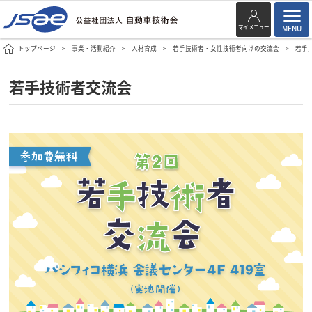
マイメニュー
MENU
トップページ
事業・活動紹介
人材育成
若手技術者・女性技術者向けの交流会
若手
若手技術者交流会