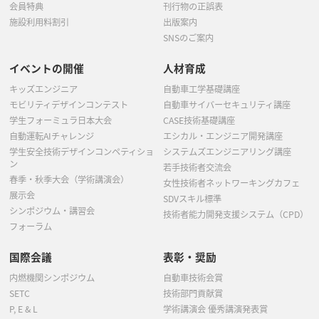
会員特典
刊行物の正誤表
施設利用料割引
出版案内
SNSのご案内
イベントの開催
人材育成
キッズエンジニア
自動車工学基礎講座
モビリティデザインコンテスト
自動車サイバーセキュリティ講座
学生フォーミュラ日本大会
CASE技術基礎講座
自動運転AIチャレンジ
エシカル・エンジニア開発講座
学生安全技術デザインコンペティショ
システムズエンジニアリング講座
ン
若手技術者交流会
春季・秋季大会（学術講演会）
女性技術者ネットワーキングカフェ
展示会
SDVスキル標準
シンポジウム・講習会
技術者能力開発支援システム（CPD）
フォーラム
国際会議
表彰・奨励
内燃機関シンポジウム
自動車技術会賞
SETC
技術部門貢献賞
P, E & L
学術講演会 優秀講演発表賞