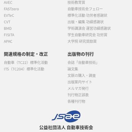
AVEC
技術教育賞
FASTzero
自動車技術会フェロー
EVTeC
標準化活動 功労者感謝状
CVT
出版・編集 功績感謝状
BMD
学術講演会 運営功績感謝状
FISITA
学生自動車研究会 功労賞
APAC
大学院 研究奨励賞
関連規格の制定・改正
出版物の刊行
自動車（TC22）標準化活動
会誌「自動車技術」
ITS（TC204）標準化活動
論文集
文献の購入・調査
出版案内サイト
メルマガ発行
刊行物正誤表
各種刊行物
公益社団法人 自動車技術会