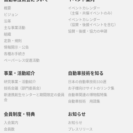
概要
イベントカレンダー
（主催・共催イベントのみ）
ビジョン
イベントカレンダー
沿革
（協賛・後援イベントを含む）
主な事業活動
協賛・後援・協力の申請
組織
定款・規則
情報開示・公告
各種お手続き
ペーパーレス促進活動
事業・活動紹介
自動車技術を知る
研究事業・活動紹介
日本の自動車技術330選
技術会議（部門委員会）
お子様向けサイトのリンク集
新連携創生センターと期間限定の委員
自動車関連の博物館特集
会
自動車技術 用語集
会員制度・特典
お知らせ
入会案内
お知らせ
会員数
プレスリリース