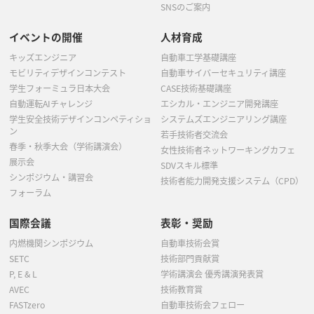
SNSのご案内
イベントの開催
人材育成
キッズエンジニア
自動車工学基礎講座
モビリティデザインコンテスト
自動車サイバーセキュリティ講座
学生フォーミュラ日本大会
CASE技術基礎講座
自動運転AIチャレンジ
エシカル・エンジニア開発講座
学生安全技術デザインコンペティショ
システムズエンジニアリング講座
ン
若手技術者交流会
春季・秋季大会（学術講演会）
女性技術者ネットワーキングカフェ
展示会
SDVスキル標準
シンポジウム・講習会
技術者能力開発支援システム（CPD）
フォーラム
国際会議
表彰・奨励
内燃機関シンポジウム
自動車技術会賞
SETC
技術部門貢献賞
P, E & L
学術講演会 優秀講演発表賞
AVEC
技術教育賞
FASTzero
自動車技術会フェロー