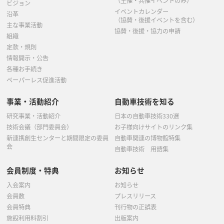
（主催・共催イベントのみ）
ビジョン
イベントカレンダー
沿革
（協賛・後援イベントを含む）
主な事業活動
協賛・後援・協力の申請
組織
定款・規則
情報開示・公告
各種お手続き
ペーパーレス促進活動
事業・活動紹介
自動車技術を知る
研究事業・活動紹介
日本の自動車技術330選
技術会議（部門委員会）
お子様向けサイトのリンク集
新連携創生センターと期間限定の委員
自動車関連の博物館特集
会
自動車技術 用語集
会員制度・特典
お知らせ
入会案内
お知らせ
会員数
プレスリリース
会員特典
刊行物の正誤表
施設利用料割引
出版案内