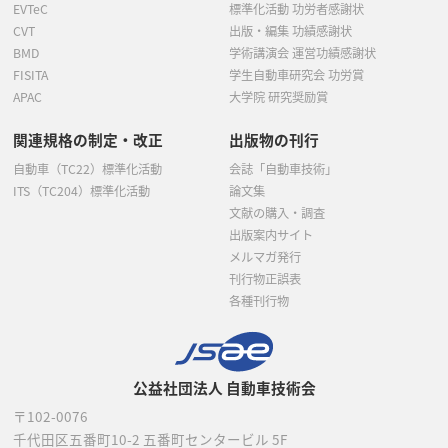
EVTeC
標準化活動 功労者感謝状
CVT
出版・編集 功績感謝状
BMD
学術講演会 運営功績感謝状
FISITA
学生自動車研究会 功労賞
APAC
大学院 研究奨励賞
関連規格の制定・改正
出版物の刊行
自動車（TC22）標準化活動
会誌「自動車技術」
ITS（TC204）標準化活動
論文集
文献の購入・調査
出版案内サイト
メルマガ発行
刊行物正誤表
各種刊行物
公益社団法人 自動車技術会
〒102-0076
千代田区五番町10-2
五番町センタービル 5F