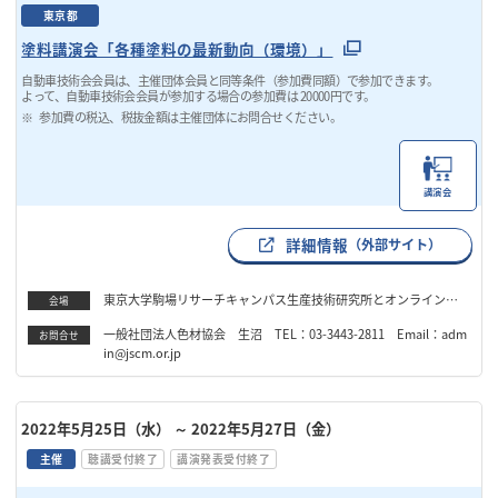
東京都
塗料講演会「各種塗料の最新動向（環境）」
自動車技術会会員は、主催団体会員と同等条件（参加費同額）で参加できます。
よって、自動車技術会会員が参加する場合の参加費は 20000円です。
参加費の税込、税抜金額は主催団体にお問合せください。
講演会
詳細情報
（外部サイト）
東京大学駒場リサーチキャンパス生産技術研究所とオンライン（Z
会場
oom）の同時開催
一般社団法人色材協会 生沼 TEL：03-3443-2811 Email：adm
お問合せ
in@jscm.or.jp
2022年5月25日（水）
～ 2022年5月27日（金）
主催
聴講受付終了
講演発表受付終了