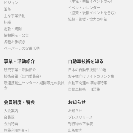
（主催・共催イベントのみ）
ビジョン
イベントカレンダー
沿革
（協賛・後援イベントを含む）
主な事業活動
協賛・後援・協力の申請
組織
定款・規則
情報開示・公告
各種お手続き
ペーパーレス促進活動
事業・活動紹介
自動車技術を知る
研究事業・活動紹介
日本の自動車技術330選
技術会議（部門委員会）
お子様向けサイトのリンク集
新連携創生センターと期間限定の委員
自動車関連の博物館特集
会
自動車技術 用語集
会員制度・特典
お知らせ
入会案内
お知らせ
会員数
プレスリリース
会員特典
刊行物の正誤表
施設利用料割引
出版案内