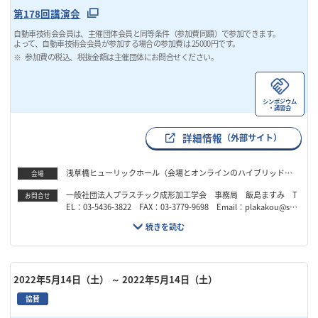
第178回講演会
自動車技術会会員は、主催団体会員と同等条件（参加費同額）で参加できます。
よって、自動車技術会会員が参加する場合の参加費は 25000円です。
参加費の税込、税抜金額は主催団体にお問合せください。
シンポジウム
・講習会
詳細情報
（外部サイト）
浅草橋ヒューリックホール（会場とオンラインのハイブリッド開
会場
催）
一般社団法人プラスチック成形加工学会 事務局 飯島ますみ T
お問合せ
EL：03-5436-3822 FAX：03-3779-9698 Email：plakakou@san
d.ocn.ne.jp
2022年5月14日（土）
～ 2022年5月14日（土）
協賛