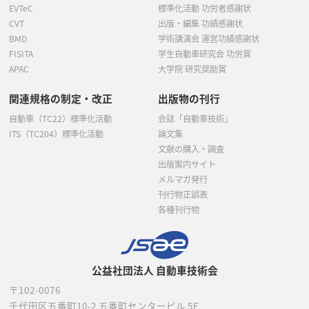
EVTeC
標準化活動 功労者感謝状
CVT
出版・編集 功績感謝状
BMD
学術講演会 運営功績感謝状
FISITA
学生自動車研究会 功労賞
APAC
大学院 研究奨励賞
関連規格の制定・改正
出版物の刊行
自動車（TC22）標準化活動
会誌「自動車技術」
ITS（TC204）標準化活動
論文集
文献の購入・調査
出版案内サイト
メルマガ発行
刊行物正誤表
各種刊行物
公益社団法人 自動車技術会
〒102-0076
千代田区五番町10-2
五番町センタービル 5F