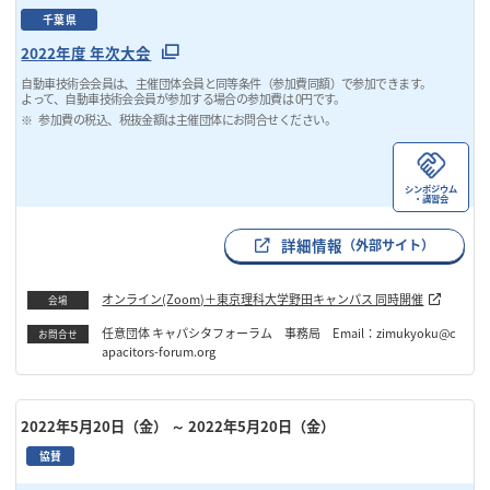
千葉県
2022年度 年次大会
自動車技術会会員は、主催団体会員と同等条件（参加費同額）で参加できます。
よって、自動車技術会会員が参加する場合の参加費は 0円です。
参加費の税込、税抜金額は主催団体にお問合せください。
シンポジウム
・講習会
詳細情報
（外部サイト）
オンライン(Zoom)＋東京理科大学野田キャンパス 同時開催
会場
任意団体 キャパシタフォーラム 事務局 Email：zimukyoku@c
お問合せ
apacitors-forum.org
2022年5月20日（金）
～ 2022年5月20日（金）
協賛