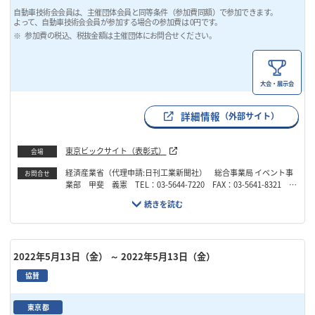
自動車技術会会員は、主催団体会員と同等条件（参加費同額）で参加できます。
よって、自動車技術会会員が参加する場合の参加費は 0円です。
参加費の税込、税抜金額は主催団体にお問合せください。
大会・展示会
詳細情報
（外部サイト）
東京ビックサイト（表彰式）
会場
経済産業省（代理申請:日刊工業新聞社） 総合事業局 イベント事
お問合せ
業部 甲斐 義憲 TEL：03-5644-7220 FAX：03-5641-8321 E
mail：yoshinori.kai@nikkan.press
2022年5月13日（金）
～ 2022年5月13日（金）
協賛
東京都