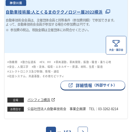
神奈川県
自動車技術展:人とくるまのテクノロジー展2022横浜
自動車技術会会員は、主催団体会員と同等条件（参加費同額）で参加できます。
よって、自動車技術会会員が参加する場合の参加費は 円です。
参加費の税込、税抜金額は主催団体にお問合せください。
大会・展示会
#熱機関
#動力伝達系
#EV、HV
#車両運動、車両開発、振動・騒音・乗り心地
#安全、人間工学
#熱・流体、環境・エネルギー・資源、材料、生産・製造
#エレクトロニクス及び制御、情報・通信
#社会システム、共通基盤、その他モビリティ
詳細情報
（外部サイト）
パシフィコ横浜
会場
公益社団法人自動車技術会 事業企画課 TEL：03-3262-8214
お問合せ
1
153
…