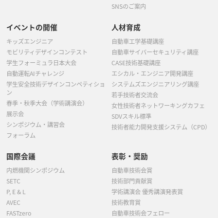
SNSのご案内
イベントの開催
人材育成
キッズエンジニア
自動車工学基礎講座
モビリティデザインコンテスト
自動車サイバーセキュリティ講座
学生フォーミュラ日本大会
CASE技術基礎講座
自動運転AIチャレンジ
エシカル・エンジニア開発講座
学生安全技術デザインコンペティショ
システムズエンジニアリング講座
ン
若手技術者交流会
春季・秋季大会（学術講演会）
女性技術者ネットワーキングカフェ
展示会
SDVスキル標準
シンポジウム・講習会
技術者能力開発支援システム（CPD）
フォーラム
国際会議
表彰・奨励
内燃機関シンポジウム
自動車技術会賞
SETC
技術部門貢献賞
P, E & L
学術講演会 優秀講演発表賞
AVEC
技術教育賞
FASTzero
自動車技術会フェロー