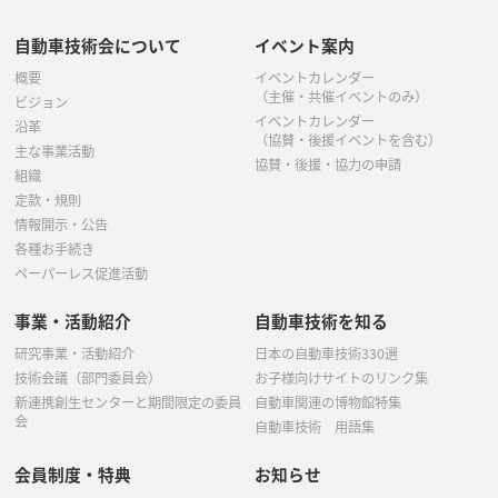
自動車技術会について
イベント案内
概要
イベントカレンダー
（主催・共催イベントのみ）
ビジョン
イベントカレンダー
沿革
（協賛・後援イベントを含む）
主な事業活動
協賛・後援・協力の申請
組織
定款・規則
情報開示・公告
各種お手続き
ペーパーレス促進活動
事業・活動紹介
自動車技術を知る
研究事業・活動紹介
日本の自動車技術330選
技術会議（部門委員会）
お子様向けサイトのリンク集
新連携創生センターと期間限定の委員
自動車関連の博物館特集
会
自動車技術 用語集
会員制度・特典
お知らせ