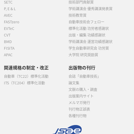
SETC
技術部門貢献賞
P, E & L
学術講演会 優秀講演発表賞
AVEC
技術教育賞
FASTzero
自動車技術会フェロー
EVTeC
標準化活動 功労者感謝状
CVT
出版・編集 功績感謝状
BMD
学術講演会 運営功績感謝状
FISITA
学生自動車研究会 功労賞
APAC
大学院 研究奨励賞
関連規格の制定・改正
出版物の刊行
自動車（TC22）標準化活動
会誌「自動車技術」
ITS（TC204）標準化活動
論文集
文献の購入・調査
出版案内サイト
メルマガ発行
刊行物正誤表
各種刊行物