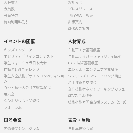
入会案内
お知らせ
会員数
プレスリリース
会員特典
刊行物の正誤表
施設利用料割引
出版案内
SNSのご案内
イベントの開催
人材育成
キッズエンジニア
自動車工学基礎講座
モビリティデザインコンテスト
自動車サイバーセキュリティ講座
学生フォーミュラ日本大会
CASE技術基礎講座
自動運転AIチャレンジ
エシカル・エンジニア開発講座
学生安全技術デザインコンペティショ
システムズエンジニアリング講座
ン
若手技術者交流会
春季・秋季大会（学術講演会）
女性技術者ネットワーキングカフェ
展示会
SDVスキル標準
シンポジウム・講習会
技術者能力開発支援システム（CPD）
フォーラム
国際会議
表彰・奨励
内燃機関シンポジウム
自動車技術会賞