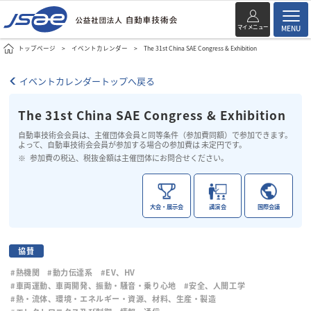
マイメニュー
MENU
トップページ
イベントカレンダー
The 31st China SAE Congress & Exhibition
イベントカレンダートップへ戻る
The 31st China SAE Congress & Exhibition
自動車技術会会員は、主催団体会員と同等条件（参加費同額）で参加できます。
よって、自動車技術会会員が参加する場合の参加費は 未定円です。
参加費の税込、税抜金額は主催団体にお問合せください。
大会・展示会
講演会
国際会議
協賛
#熱機関
#動力伝達系
#EV、HV
#車両運動、車両開発、振動・騒音・乗り心地
#安全、人間工学
#熱・流体、環境・エネルギー・資源、材料、生産・製造