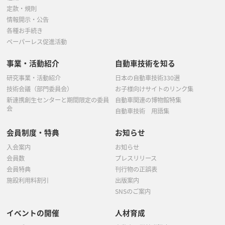
定款・規則
情報開示・公告
各種お手続き
ペーパーレス促進活動
事業・活動紹介
自動車技術を知る
研究事業・活動紹介
日本の自動車技術330選
技術会議（部門委員会）
お子様向けサイトのリンク集
新連携創生センターと期間限定の委員
自動車関連の博物館特集
会
自動車技術 用語集
会員制度・特典
お知らせ
入会案内
お知らせ
会員数
プレスリリース
会員特典
刊行物の正誤表
施設利用料割引
出版案内
SNSのご案内
イベントの開催
人材育成