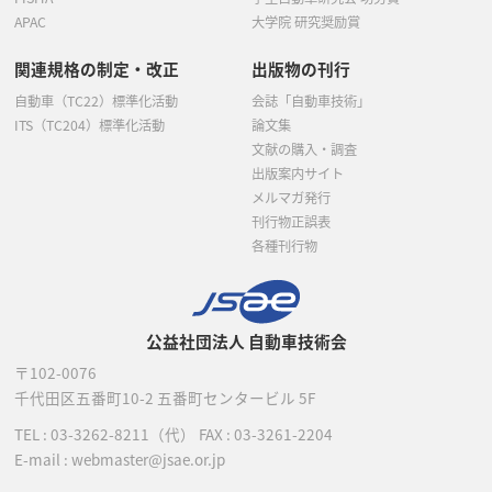
APAC
大学院 研究奨励賞
関連規格の制定・改正
出版物の刊行
自動車（TC22）標準化活動
会誌「自動車技術」
ITS（TC204）標準化活動
論文集
文献の購入・調査
出版案内サイト
メルマガ発行
刊行物正誤表
各種刊行物
公益社団法人 自動車技術会
〒102-0076
千代田区五番町10-2
五番町センタービル 5F
TEL :
03-3262-8211
（代）
FAX : 03-3261-2204
E-mail : webmaster@jsae.or.jp