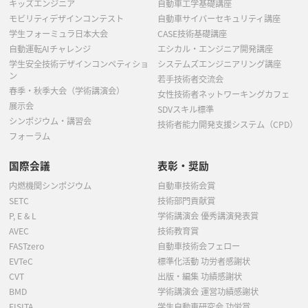
キッズエンジニア
自動車工学基礎講座
モビリティデザインコンテスト
自動車サイバーセキュリティ講座
学生フォーミュラ日本大会
CASE技術基礎講座
自動運転AIチャレンジ
エシカル・エンジニア開発講座
学生安全技術デザインコンペティショ
システムズエンジニアリング講座
ン
若手技術者交流会
春季・秋季大会（学術講演会）
女性技術者ネットワーキングカフェ
展示会
SDVスキル標準
シンポジウム・講習会
技術者能力開発支援システム（CPD）
フォーラム
国際会議
表彰・奨励
内燃機関シンポジウム
自動車技術会賞
SETC
技術部門貢献賞
P, E & L
学術講演会 優秀講演発表賞
AVEC
技術教育賞
FASTzero
自動車技術会フェロー
EVTeC
標準化活動 功労者感謝状
CVT
出版・編集 功績感謝状
BMD
学術講演会 運営功績感謝状
FISITA
学生自動車研究会 功労賞