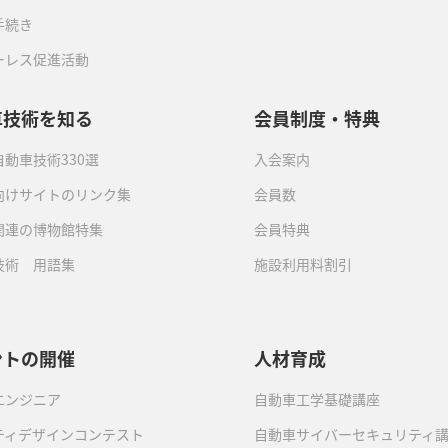
手続き
ーレス促進活動
車技術を知る
会員制度・特典
動車技術330選
入会案内
向けサイトのリンク集
会員数
関連の博物館特集
会員特典
技術 用語集
施設利用料割引
ントの開催
人材育成
エンジニア
自動車工学基礎講座
ティデザインコンテスト
自動車サイバーセキュリティ