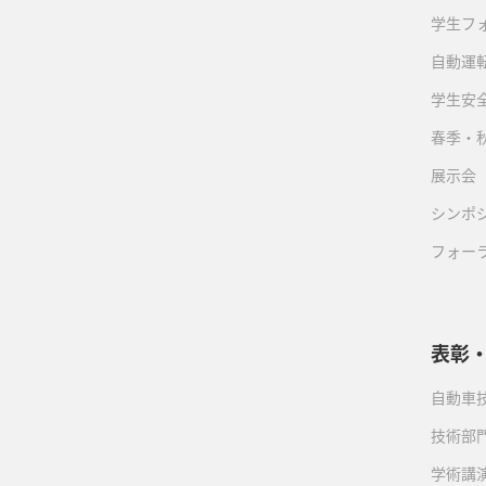
学生フ
自動運転
学生安
春季・
展示会
シンポ
フォー
表彰
自動車
技術部
学術講