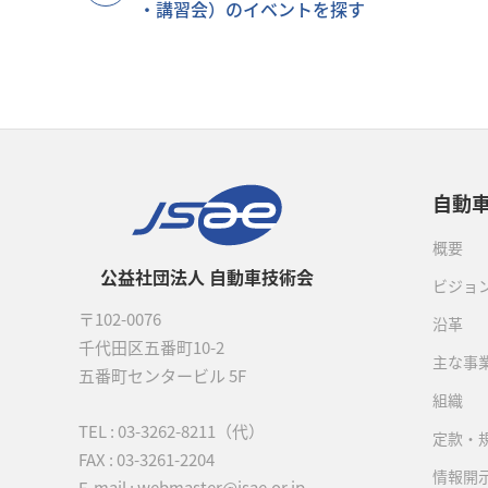
・講習会）のイベントを探す
自動
概要
公益社団法人 自動車技術会
ビジョ
〒102-0076
沿革
千代田区五番町10-2
主な事
五番町センタービル 5F
組織
TEL :
03-3262-8211
（代）
定款・
FAX : 03-3261-2204
情報開
E-mail : webmaster@jsae.or.jp