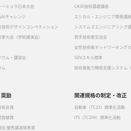
ォーミュラ日本大会
CASE技術基礎講座
AIチャレンジ
エシカル・エンジニア開発講
全技術デザインコンペティション
システムズエンジニアリング
秋季大会（学術講演会）
若手技術者交流会
女性技術者ネットワーキング
ジウム・講習会
SDVスキル標準
ラム
技術者能力開発支援システム（
・奨励
関連規格の制定・改正
技術会賞
自動車（TC22）標準化活動
門貢献賞
ITS（TC204）標準化活動
演会 優秀講演発表賞