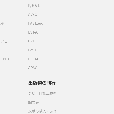
P, E & L
座
AVEC
講座
FASTzero
EVTeC
カフェ
CVT
BMD
CPD）
FISITA
APAC
出版物の刊行
会誌「自動車技術」
論文集
文献の購入・調査