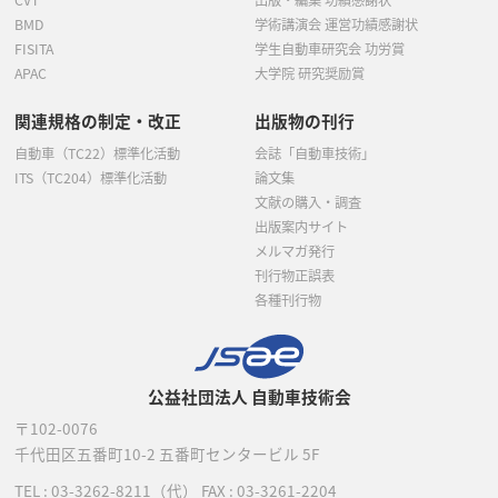
BMD
学術講演会 運営功績感謝状
FISITA
学生自動車研究会 功労賞
APAC
大学院 研究奨励賞
関連規格の制定・改正
出版物の刊行
自動車（TC22）標準化活動
会誌「自動車技術」
ITS（TC204）標準化活動
論文集
文献の購入・調査
出版案内サイト
メルマガ発行
刊行物正誤表
各種刊行物
公益社団法人 自動車技術会
〒102-0076
千代田区五番町10-2
五番町センタービル 5F
TEL :
03-3262-8211
（代）
FAX : 03-3261-2204