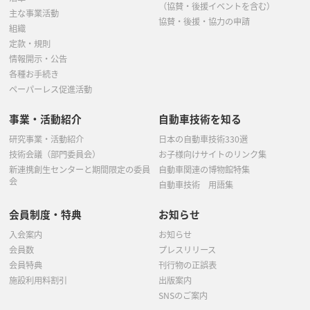
（協賛・後援イベントを含む）
主な事業活動
協賛・後援・協力の申請
組織
定款・規則
情報開示・公告
各種お手続き
ペーパーレス促進活動
事業・活動紹介
自動車技術を知る
研究事業・活動紹介
日本の自動車技術330選
技術会議（部門委員会）
お子様向けサイトのリンク集
新連携創生センターと期間限定の委員
自動車関連の博物館特集
会
自動車技術 用語集
会員制度・特典
お知らせ
入会案内
お知らせ
会員数
プレスリリース
会員特典
刊行物の正誤表
施設利用料割引
出版案内
SNSのご案内