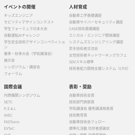
イベントの開催
人材育成
キッズエンジニア
自動車工学基礎講座
モビリティデザインコンテスト
自動車サイバーセキュリティ講座
学生フォーミュラ日本大会
CASE技術基礎講座
自動運転AIチャレンジ
エシカル・エンジニア開発講座
学生安全技術デザインコンペティショ
システムズエンジニアリング講座
ン
若手技術者交流会
春季・秋季大会（学術講演会）
女性技術者ネットワーキングカフェ
展示会
SDVスキル標準
シンポジウム・講習会
技術者能力開発支援システム（CPD）
フォーラム
国際会議
表彰・奨励
内燃機関シンポジウム
自動車技術会賞
SETC
技術部門貢献賞
P, E & L
学術講演会 優秀講演発表賞
AVEC
技術教育賞
FASTzero
自動車技術会フェロー
EVTeC
標準化活動 功労者感謝状
CVT
出版・編集 功績感謝状