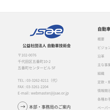
自動
概要
公益社団法人 自動車技術会
ビジョ
〒102-0076
沿革
千代田区五番町10-2
主な事
五番町センタービル 5F
組織
TEL :
03-3262-8211
（代）
定款・
FAX : 03-3261-2204
情報開
E-mail : webmaster@jsae.or.jp
各種お
本部・事務局のご案内
ペーパ