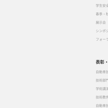
学生安
春季・
展示会
シンポ
フォー
表彰
自動車
技術部
学術講
技術教
自動車