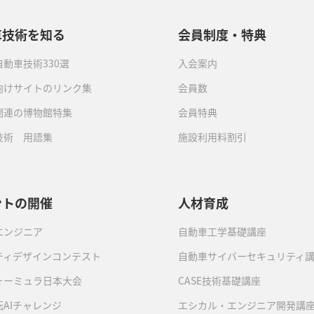
車技術を知る
会員制度・特典
動車技術330選
入会案内
向けサイトのリンク集
会員数
関連の博物館特集
会員特典
技術 用語集
施設利用料割引
ントの開催
人材育成
エンジニア
自動車工学基礎講座
ティデザインコンテスト
自動車サイバーセキュリティ
ォーミュラ日本大会
CASE技術基礎講座
AIチャレンジ
エシカル・エンジニア開発講