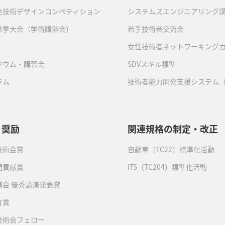
全技術デザインコンペティション
システムズエンジニアリング
秋季大会（学術講演会）
若手技術者交流会
女性技術者ネットワーキング
ジウム・講習会
SDVスキル標準
ラム
技術者能力開発支援システム（
・奨励
関連規格の制定・改正
技術会賞
自動車（TC22）標準化活動
門貢献賞
ITS（TC204）標準化活動
演会 優秀講演発表賞
育賞
技術会フェロー