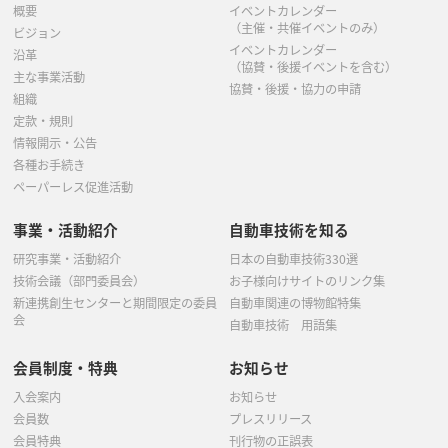
概要
イベントカレンダー
（主催・共催イベントのみ）
ビジョン
イベントカレンダー
沿革
（協賛・後援イベントを含む）
主な事業活動
協賛・後援・協力の申請
組織
定款・規則
情報開示・公告
各種お手続き
ペーパーレス促進活動
事業・活動紹介
自動車技術を知る
研究事業・活動紹介
日本の自動車技術330選
技術会議（部門委員会）
お子様向けサイトのリンク集
新連携創生センターと期間限定の委員
自動車関連の博物館特集
会
自動車技術 用語集
会員制度・特典
お知らせ
入会案内
お知らせ
会員数
プレスリリース
会員特典
刊行物の正誤表