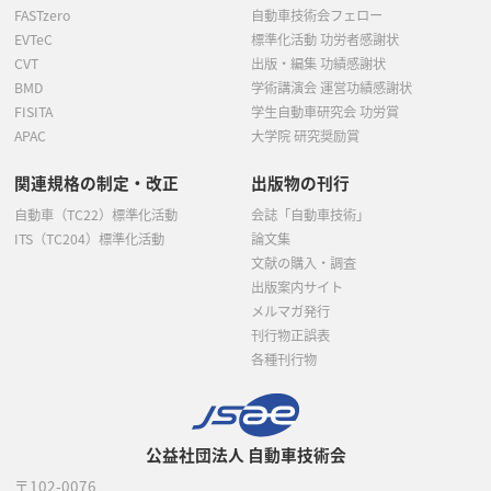
FASTzero
自動車技術会フェロー
EVTeC
標準化活動 功労者感謝状
CVT
出版・編集 功績感謝状
BMD
学術講演会 運営功績感謝状
FISITA
学生自動車研究会 功労賞
APAC
大学院 研究奨励賞
関連規格の制定・改正
出版物の刊行
自動車（TC22）標準化活動
会誌「自動車技術」
ITS（TC204）標準化活動
論文集
文献の購入・調査
出版案内サイト
メルマガ発行
刊行物正誤表
各種刊行物
公益社団法人 自動車技術会
〒102-0076