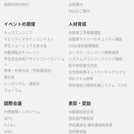
施設利用料割引
出版案内
SNSのご案内
イベントの開催
人材育成
キッズエンジニア
自動車工学基礎講座
モビリティデザインコンテスト
自動車サイバーセキュリティ講座
学生フォーミュラ日本大会
CASE技術基礎講座
自動運転AIチャレンジ
エシカル・エンジニア開発講座
学生安全技術デザインコンペティショ
システムズエンジニアリング講座
ン
若手技術者交流会
春季・秋季大会（学術講演会）
女性技術者ネットワーキングカフェ
展示会
SDVスキル標準
シンポジウム・講習会
技術者能力開発支援システム（CPD）
フォーラム
国際会議
表彰・奨励
内燃機関シンポジウム
自動車技術会賞
SETC
技術部門貢献賞
P, E & L
学術講演会 優秀講演発表賞
AVEC
技術教育賞