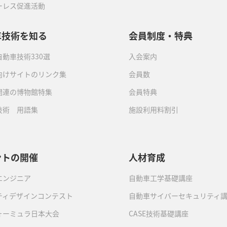
ーレス促進活動
車技術を知る
会員制度・特典
動車技術330選
入会案内
向けサイトのリンク集
会員数
関連の博物館特集
会員特典
技術 用語集
施設利用料割引
ントの開催
人材育成
エンジニア
自動車工学基礎講座
ティデザインコンテスト
自動車サイバーセキュリティ
ォーミュラ日本大会
CASE技術基礎講座