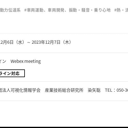
#動力伝達系
#車両運動、車両開発、振動・騒音・乗り心地
#熱・
年12月6日（水）～ 2023年12月7日（木）
 Webex meeting
ライン対応
法人可視化情報学会 産業技術総合研究所 染矢聡 TEL：050-3659-1435