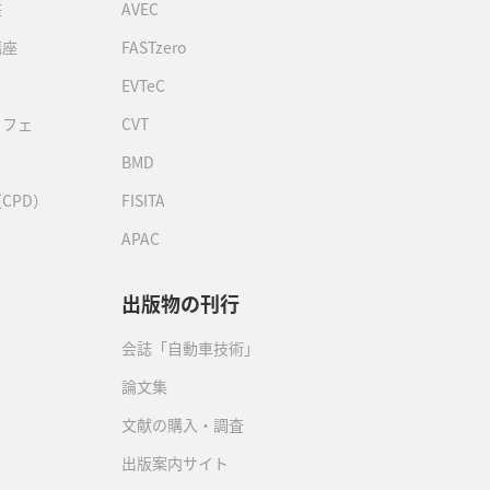
座
AVEC
講座
FASTzero
EVTeC
カフェ
CVT
BMD
CPD）
FISITA
APAC
出版物の刊行
会誌「自動車技術」
論文集
文献の購入・調査
出版案内サイト