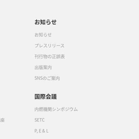
お知らせ
お知らせ
プレスリリース
刊行物の正誤表
出版案内
SNSのご案内
国際会議
内燃機関シンポジウム
講座
SETC
P, E & L