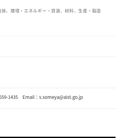
流体、環境・エネルギー・資源、材料、生産・製造
 Email：s.someya@aist.go.jp