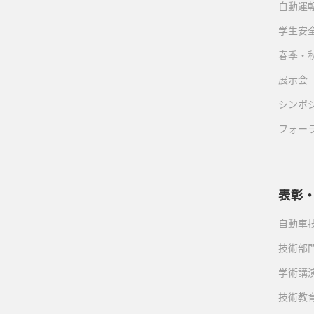
自動運転
学生安
春季・
展示会
シンポ
フォー
表彰
自動車
技術部
学術講
技術教