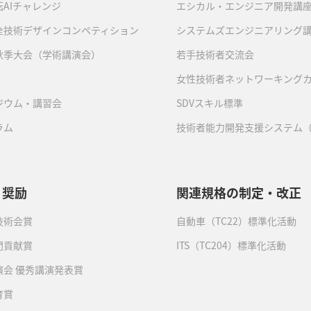
AIチャレンジ
エシカル・エンジニア開発講
全技術デザインコンペティション
システムズエンジニアリング
秋季大会（学術講演会）
若手技術者交流会
女性技術者ネットワーキング
ジウム・講習会
SDVスキル標準
ラム
技術者能力開発支援システム（
・奨励
関連規格の制定・改正
技術会賞
自動車（TC22）標準化活動
門貢献賞
ITS（TC204）標準化活動
演会 優秀講演発表賞
育賞