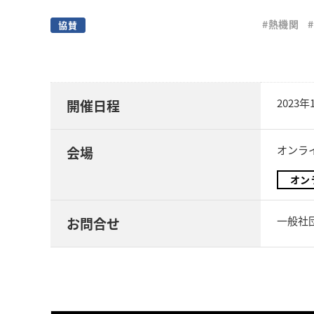
#熱機関
協賛
2023
開催日程
オンライン
会場
オン
一般社団
お問合せ