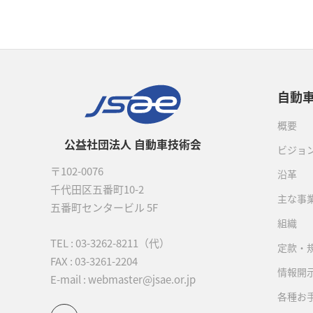
自動
概要
公益社団法人 自動車技術会
ビジョ
〒102-0076
沿革
千代田区五番町10-2
主な事
五番町センタービル 5F
組織
TEL :
03-3262-8211
（代）
定款・
FAX : 03-3261-2204
情報開
E-mail : webmaster@jsae.or.jp
各種お