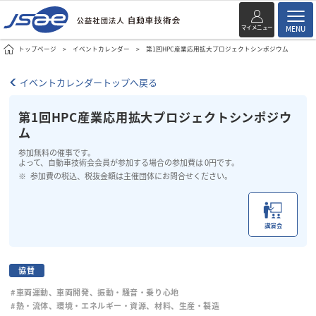
マイメニュー
MENU
トップページ
イベントカレンダー
第1回HPC産業応用拡大プロジェクトシンポジウム
イベントカレンダートップへ戻る
第1回HPC産業応用拡大プロジェクトシンポジウ
ム
参加無料の催事です。
よって、自動車技術会会員が参加する場合の参加費は 0円です。
参加費の税込、税抜金額は主催団体にお問合せください。
講演会
協賛
#車両運動、車両開発、振動・騒音・乗り心地
#熱・流体、環境・エネルギー・資源、材料、生産・製造