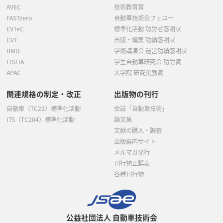
AVEC
技術教育賞
FASTzero
自動車技術会フェロー
EVTeC
標準化活動 功労者感謝状
CVT
出版・編集 功績感謝状
BMD
学術講演会 運営功績感謝状
FISITA
学生自動車研究会 功労賞
APAC
大学院 研究奨励賞
関連規格の制定・改正
出版物の刊行
自動車（TC22）標準化活動
会誌「自動車技術」
ITS（TC204）標準化活動
論文集
文献の購入・調査
出版案内サイト
メルマガ発行
刊行物正誤表
各種刊行物
公益社団法人 自動車技術会