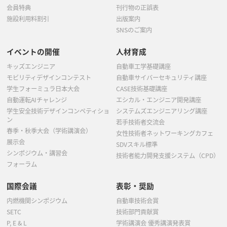
会員特典
刊行物の正誤表
施設利用料割引
出版案内
SNSのご案内
イベントの開催
人材育成
キッズエンジニア
自動車工学基礎講座
モビリティデザインコンテスト
自動車サイバーセキュリティ講座
学生フォーミュラ日本大会
CASE技術基礎講座
自動運転AIチャレンジ
エシカル・エンジニア開発講座
学生安全技術デザインコンペティショ
システムズエンジニアリング講座
ン
若手技術者交流会
春季・秋季大会（学術講演会）
女性技術者ネットワーキングカフェ
展示会
SDVスキル標準
シンポジウム・講習会
技術者能力開発支援システム（CPD）
フォーラム
国際会議
表彰・奨励
内燃機関シンポジウム
自動車技術会賞
SETC
技術部門貢献賞
P, E & L
学術講演会 優秀講演発表賞