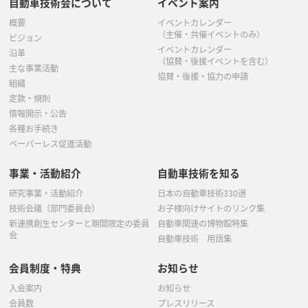
自動車技術会について
イベント案内
概要
イベントカレンダー
（主催・共催イベントのみ）
ビジョン
イベントカレンダー
沿革
（協賛・後援イベントを含む）
主な事業活動
協賛・後援・協力の申請
組織
定款・規則
情報開示・公告
各種お手続き
ペーパーレス促進活動
事業・活動紹介
自動車技術を知る
研究事業・活動紹介
日本の自動車技術330選
技術会議（部門委員会）
お子様向けサイトのリンク集
新連携創生センターと期間限定の委員
自動車関連の博物館特集
会
自動車技術 用語集
会員制度・特典
お知らせ
入会案内
お知らせ
会員数
プレスリリース