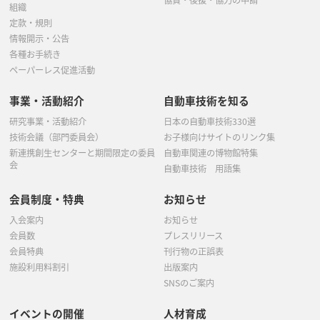
組織
定款・規則
情報開示・公告
各種お手続き
ペーパーレス促進活動
事業・活動紹介
自動車技術を知る
研究事業・活動紹介
日本の自動車技術330選
技術会議（部門委員会）
お子様向けサイトのリンク集
新連携創生センターと期間限定の委員
自動車関連の博物館特集
会
自動車技術 用語集
会員制度・特典
お知らせ
入会案内
お知らせ
会員数
プレスリリース
会員特典
刊行物の正誤表
施設利用料割引
出版案内
SNSのご案内
イベントの開催
人材育成