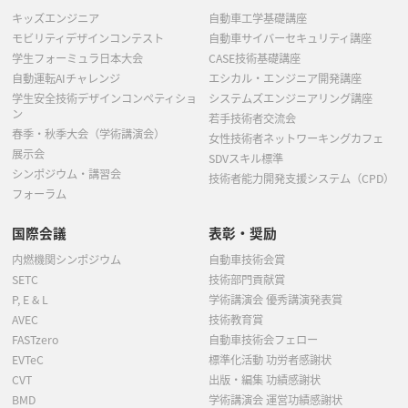
キッズエンジニア
自動車工学基礎講座
モビリティデザインコンテスト
自動車サイバーセキュリティ講座
学生フォーミュラ日本大会
CASE技術基礎講座
自動運転AIチャレンジ
エシカル・エンジニア開発講座
学生安全技術デザインコンペティショ
システムズエンジニアリング講座
ン
若手技術者交流会
春季・秋季大会（学術講演会）
女性技術者ネットワーキングカフェ
展示会
SDVスキル標準
シンポジウム・講習会
技術者能力開発支援システム（CPD）
フォーラム
国際会議
表彰・奨励
内燃機関シンポジウム
自動車技術会賞
SETC
技術部門貢献賞
P, E & L
学術講演会 優秀講演発表賞
AVEC
技術教育賞
FASTzero
自動車技術会フェロー
EVTeC
標準化活動 功労者感謝状
CVT
出版・編集 功績感謝状
BMD
学術講演会 運営功績感謝状