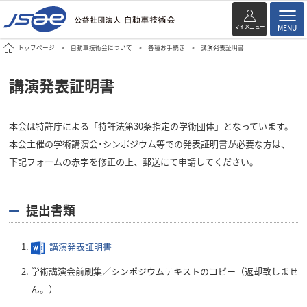
マイメニュー
MENU
トップページ
自動車技術会について
各種お手続き
講演発表証明書
講演発表証明書
本会は特許庁による「特許法第30条指定の学術団体」となっています。
本会主催の学術講演会･シンポジウム等での発表証明書が必要な方は、
下記フォームの赤字を修正の上、郵送にて申請してください。
提出書類
講演発表証明書
学術講演会前刷集／シンポジウムテキストのコピー（返却致しませ
ん。）