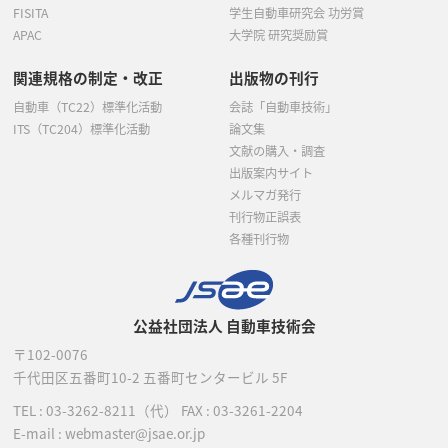
FISITA
学生自動車研究会 功労賞
APAC
大学院 研究奨励賞
関連規格の制定・改正
出版物の刊行
自動車（TC22）標準化活動
会誌「自動車技術」
ITS（TC204）標準化活動
論文集
文献の購入・調査
出版案内サイト
メルマガ発行
刊行物正誤表
各種刊行物
公益社団法人 自動車技術会
〒102-0076
千代田区五番町10-2
五番町センタービル 5F
TEL :
03-3262-8211
（代）
FAX : 03-3261-2204
E-mail : webmaster@jsae.or.jp