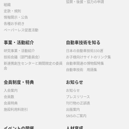
協賛・後援・協力の申請
組織
定款・規則
情報開示・公告
各種お手続き
ペーパーレス促進活動
事業・活動紹介
自動車技術を知る
研究事業・活動紹介
日本の自動車技術330選
技術会議（部門委員会）
お子様向けサイトのリンク集
新連携創生センターと期間限定の委員
自動車関連の博物館特集
会
自動車技術 用語集
会員制度・特典
お知らせ
入会案内
お知らせ
会員数
プレスリリース
会員特典
刊行物の正誤表
施設利用料割引
出版案内
SNSのご案内
イベントの開催
人材育成