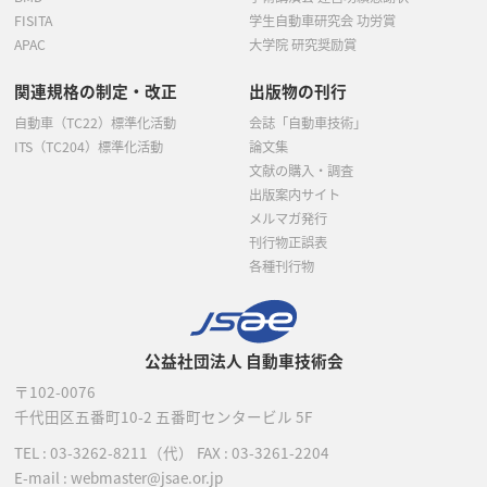
FISITA
学生自動車研究会 功労賞
APAC
大学院 研究奨励賞
関連規格の制定・改正
出版物の刊行
自動車（TC22）標準化活動
会誌「自動車技術」
ITS（TC204）標準化活動
論文集
文献の購入・調査
出版案内サイト
メルマガ発行
刊行物正誤表
各種刊行物
公益社団法人 自動車技術会
〒102-0076
千代田区五番町10-2
五番町センタービル 5F
TEL :
03-3262-8211
（代）
FAX : 03-3261-2204
E-mail : webmaster@jsae.or.jp