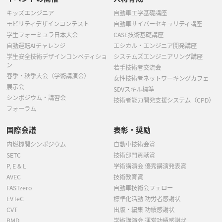
キッズエンジニア
自動車工学基礎講座
モビリティデザインコンテスト
自動車サイバーセキュリティ講座
学生フォーミュラ日本大会
CASE技術基礎講座
自動運転AIチャレンジ
エシカル・エンジニア開発講座
学生安全技術デザインコンペティショ
システムズエンジニアリング講座
ン
若手技術者交流会
春季・秋季大会（学術講演会）
女性技術者ネットワーキングカフェ
展示会
SDVスキル標準
シンポジウム・講習会
技術者能力開発支援システム（CPD）
フォーラム
国際会議
表彰・奨励
内燃機関シンポジウム
自動車技術会賞
SETC
技術部門貢献賞
P, E & L
学術講演会 優秀講演発表賞
AVEC
技術教育賞
FASTzero
自動車技術会フェロー
EVTeC
標準化活動 功労者感謝状
CVT
出版・編集 功績感謝状
BMD
学術講演会 運営功績感謝状