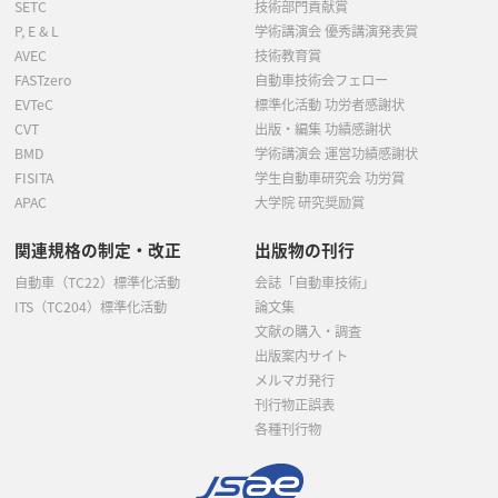
SETC
技術部門貢献賞
P, E & L
学術講演会 優秀講演発表賞
AVEC
技術教育賞
FASTzero
自動車技術会フェロー
EVTeC
標準化活動 功労者感謝状
CVT
出版・編集 功績感謝状
BMD
学術講演会 運営功績感謝状
FISITA
学生自動車研究会 功労賞
APAC
大学院 研究奨励賞
関連規格の制定・改正
出版物の刊行
自動車（TC22）標準化活動
会誌「自動車技術」
ITS（TC204）標準化活動
論文集
文献の購入・調査
出版案内サイト
メルマガ発行
刊行物正誤表
各種刊行物