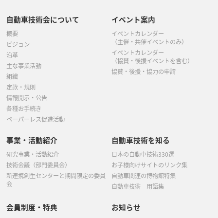
自動車技術会について
イベント案内
概要
イベントカレンダー
（主催・共催イベントのみ）
ビジョン
イベントカレンダー
沿革
（協賛・後援イベントを含む）
主な事業活動
協賛・後援・協力の申請
組織
定款・規則
情報開示・公告
各種お手続き
ペーパーレス促進活動
事業・活動紹介
自動車技術を知る
研究事業・活動紹介
日本の自動車技術330選
技術会議（部門委員会）
お子様向けサイトのリンク集
新連携創生センターと期間限定の委員
自動車関連の博物館特集
会
自動車技術 用語集
会員制度・特典
お知らせ