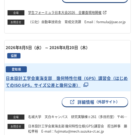
学生フォーミュラ日本大会2026 全審査現地開催
会場
（公社）自動車技術会 育成交流課 Email：formula@jsae.or.jp
お問合せ
2026年8月5日（水）
～ 2026年8月20日（木）
協賛
愛知県
日本設計工学会東海支部 幾何特性仕様（GPS）講習会（はじめ
てのISO GPS，サイズ公差と幾何公差）
詳細情報
（外部サイト）
名城大学 天白キャンパス 研究実験棟Ⅱ261（多目的室） 〒468-
会場
8502 名古屋市天白区塩釜口1-501
日本設計工学会東海支部 幾何特性仕様(GPS)講習会 担当幹事 藤
お問合せ
松孝裕 E-mail：fujimatu@mech.suzuka-ct.ac.jp