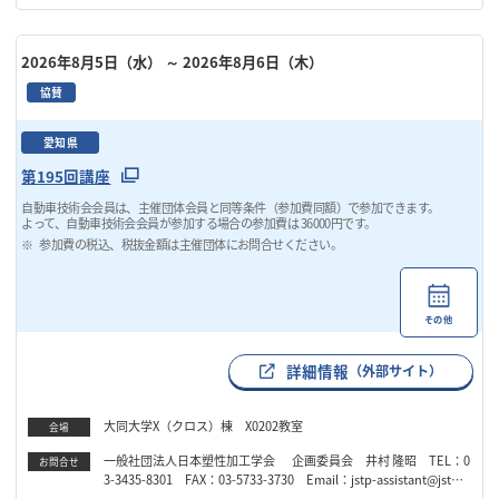
2026年8月5日（水）
～ 2026年8月6日（木）
協賛
愛知県
第195回講座
自動車技術会会員は、主催団体会員と同等条件（参加費同額）で参加できます。
よって、自動車技術会会員が参加する場合の参加費は 36000円です。
参加費の税込、税抜金額は主催団体にお問合せください。
その他
詳細情報
（外部サイト）
大同大学X（クロス）棟 X0202教室
会場
一般社団法人日本塑性加工学会 企画委員会 井村 隆昭 TEL：0
お問合せ
3-3435-8301 FAX：03-5733-3730 Email：jstp-assistant@jstp.o
r.jp