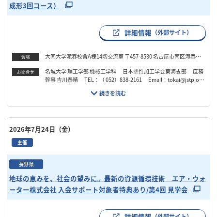
成形3回コース）
詳細情報
（外部サイト）
大同大学滝春校舎A棟14階交流室 〒457-8530 名古屋市南区滝春町1
会場
0番地3
名城大学 理工学部 機械工学科 日本塑性加工学会東海支部 庶務
お問合せ
幹事 吉川泰晴 TEL：（ 052）838-2161 Email：tokai@jstp.or.j
p
2026年7月24日（金）
主催
長野県
地球の恵みを、社会の望みに。最新の資源循環技術 エア・ウォ
ーター株式会社 入会サポート対象者特典あり/第4回 見学会
詳細情報
（外部サイト）