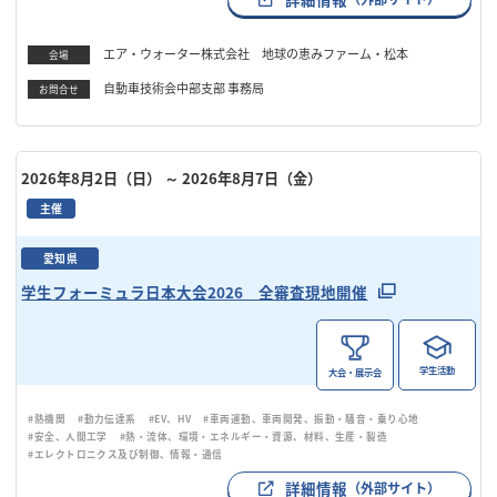
エア・ウォーター株式会社 地球の恵みファーム・松本
会場
自動車技術会中部支部 事務局
お問合せ
2026年8月2日（日）
～ 2026年8月7日（金）
主催
愛知県
学生フォーミュラ日本大会2026 全審査現地開催
学生活動
大会・展示会
#熱機関
#動力伝達系
#EV、HV
#車両運動、車両開発、振動・騒音・乗り心地
#安全、人間工学
#熱・流体、環境・エネルギー・資源、材料、生産・製造
#エレクトロニクス及び制御、情報・通信
詳細情報
（外部サイト）