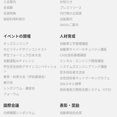
入会案内
お知らせ
会員数
プレスリリース
会員特典
刊行物の正誤表
施設利用料割引
出版案内
SNSのご案内
イベントの開催
人材育成
キッズエンジニア
自動車工学基礎講座
モビリティデザインコンテスト
自動車サイバーセキュリティ講座
学生フォーミュラ日本大会
CASE技術基礎講座
自動運転AIチャレンジ
エシカル・エンジニア開発講座
学生安全技術デザインコンペティショ
システムズエンジニアリング講座
ン
若手技術者交流会
春季・秋季大会（学術講演会）
女性技術者ネットワーキングカフェ
展示会
SDVスキル標準
シンポジウム・講習会
技術者能力開発支援システム（CPD）
フォーラム
国際会議
表彰・奨励
内燃機関シンポジウム
自動車技術会賞