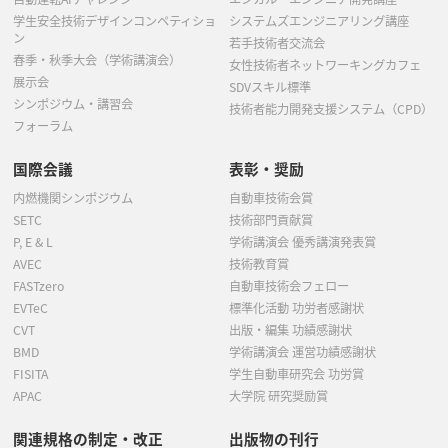
学生安全技術デザインコンペティショ
システムズエンジニアリング講座
ン
若手技術者交流会
春季・秋季大会（学術講演会）
女性技術者ネットワーキングカフェ
展示会
SDVスキル標準
シンポジウム・講習会
技術者能力開発支援システム（CPD）
フォーラム
国際会議
表彰・奨励
内燃機関シンポジウム
自動車技術会賞
SETC
技術部門貢献賞
P, E & L
学術講演会 優秀講演発表賞
AVEC
技術教育賞
FASTzero
自動車技術会フェロー
EVTeC
標準化活動 功労者感謝状
CVT
出版・編集 功績感謝状
BMD
学術講演会 運営功績感謝状
FISITA
学生自動車研究会 功労賞
APAC
大学院 研究奨励賞
関連規格の制定・改正
出版物の刊行