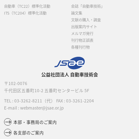
自動車（TC22）標準化活動
会誌「自動車技術」
ITS（TC204）標準化活動
論文集
文献の購入・調査
出版案内サイト
メルマガ発行
刊行物正誤表
各種刊行物
公益社団法人 自動車技術会
〒102-0076
千代田区五番町10-2
五番町センタービル 5F
TEL :
03-3262-8211
（代）
FAX : 03-3261-2204
E-mail : webmaster@jsae.or.jp
本部・事務局のご案内
各支部のご案内