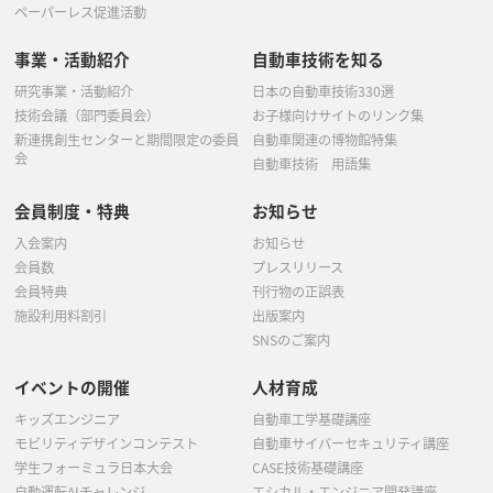
ペーパーレス促進活動
事業・活動紹介
自動車技術を知る
研究事業・活動紹介
日本の自動車技術330選
技術会議（部門委員会）
お子様向けサイトのリンク集
新連携創生センターと期間限定の委員
自動車関連の博物館特集
会
自動車技術 用語集
会員制度・特典
お知らせ
入会案内
お知らせ
会員数
プレスリリース
会員特典
刊行物の正誤表
施設利用料割引
出版案内
SNSのご案内
イベントの開催
人材育成
キッズエンジニア
自動車工学基礎講座
モビリティデザインコンテスト
自動車サイバーセキュリティ講座
学生フォーミュラ日本大会
CASE技術基礎講座
自動運転AIチャレンジ
エシカル・エンジニア開発講座