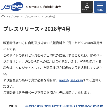
マイメニュー
MENU
トップページ
プレスリリース
2018年4月
プレスリリース
2018年4月
>
報道関係者の方に自動車技術会の広報資料をご覧いただくための専用サ
イトです。
このサイトの資料と写真を報道目的以外に使用すること及び、他のペー
ジからリンク、URLの他者への紹介はご遠慮願います。写真を使用する
場合は、クレジットとして、自動車技術会提供の文言を記載してくださ
い。
より解像度の高い写真が必要な場合は、
press@jsae.or.jp
までご連絡く
ださい。
ご質問等は各詳細ページ下部のお問合せ先にお願いいたします。
平成30年度 文部科学大臣表彰 科学技術賞 本会推
2018