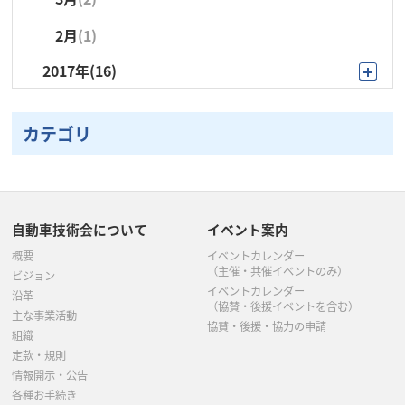
2月
(1)
2017年
(16)
10月
(1)
カテゴリ
9月
(1)
8月
(1)
7月
(2)
自動車技術会について
イベント案内
6月
(1)
概要
イベントカレンダー
（主催・共催イベントのみ）
ビジョン
5月
(4)
イベントカレンダー
沿革
（協賛・後援イベントを含む）
主な事業活動
4月
(1)
協賛・後援・協力の申請
組織
定款・規則
3月
(4)
情報開示・公告
各種お手続き
2月
(1)