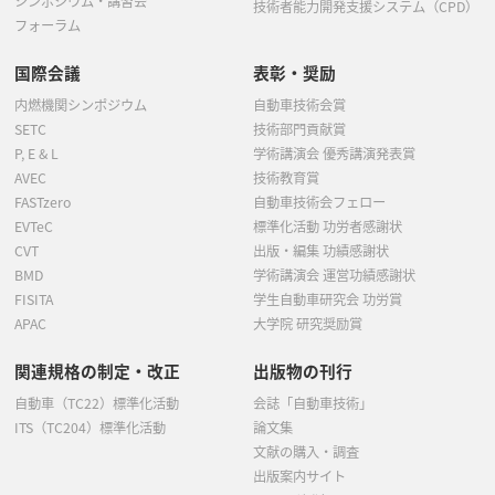
シンポジウム・講習会
技術者能力開発支援システム（CPD）
フォーラム
国際会議
表彰・奨励
内燃機関シンポジウム
自動車技術会賞
SETC
技術部門貢献賞
P, E & L
学術講演会 優秀講演発表賞
AVEC
技術教育賞
FASTzero
自動車技術会フェロー
EVTeC
標準化活動 功労者感謝状
CVT
出版・編集 功績感謝状
BMD
学術講演会 運営功績感謝状
FISITA
学生自動車研究会 功労賞
APAC
大学院 研究奨励賞
関連規格の制定・改正
出版物の刊行
自動車（TC22）標準化活動
会誌「自動車技術」
ITS（TC204）標準化活動
論文集
文献の購入・調査
出版案内サイト