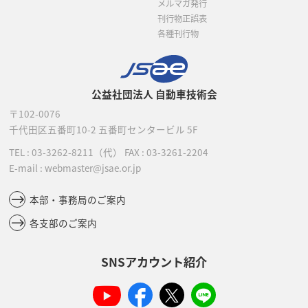
メルマガ発行
刊行物正誤表
各種刊行物
公益社団法人 自動車技術会
〒102-0076
千代田区五番町10-2
五番町センタービル 5F
TEL :
03-3262-8211
（代）
FAX : 03-3261-2204
E-mail : webmaster@jsae.or.jp
本部・事務局のご案内
各支部のご案内
SNSアカウント紹介