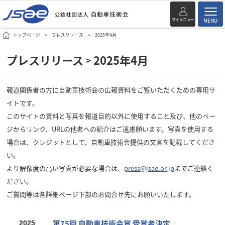
マイメニュー
MENU
トップページ
プレスリリース
2025年4月
プレスリリース
2025年4月
>
報道関係者の方に自動車技術会の広報資料をご覧いただくための専用サ
イトです。
このサイトの資料と写真を報道目的以外に使用すること及び、他のペー
ジからリンク、URLの他者への紹介はご遠慮願います。写真を使用する
場合は、クレジットとして、自動車技術会提供の文言を記載してくださ
い。
より解像度の高い写真が必要な場合は、
press@jsae.or.jp
までご連絡く
ださい。
ご質問等は各詳細ページ下部のお問合せ先にお願いいたします。
第75回 自動車技術会賞 受賞者決定
2025