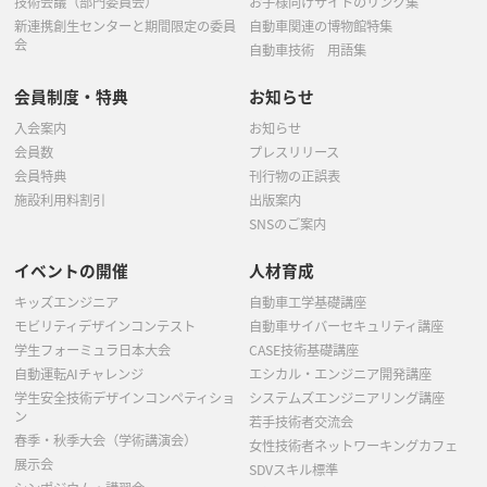
技術会議（部門委員会）
お子様向けサイトのリンク集
新連携創生センターと期間限定の委員
自動車関連の博物館特集
会
自動車技術 用語集
会員制度・特典
お知らせ
入会案内
お知らせ
会員数
プレスリリース
会員特典
刊行物の正誤表
施設利用料割引
出版案内
SNSのご案内
イベントの開催
人材育成
キッズエンジニア
自動車工学基礎講座
モビリティデザインコンテスト
自動車サイバーセキュリティ講座
学生フォーミュラ日本大会
CASE技術基礎講座
自動運転AIチャレンジ
エシカル・エンジニア開発講座
学生安全技術デザインコンペティショ
システムズエンジニアリング講座
ン
若手技術者交流会
春季・秋季大会（学術講演会）
女性技術者ネットワーキングカフェ
展示会
SDVスキル標準