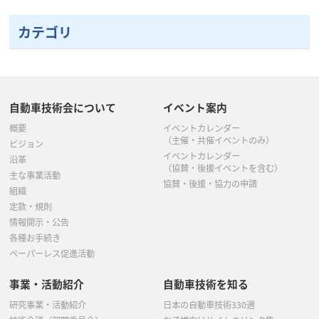
10月
(1)
10月
(1)
9月
(1)
6月
(1)
7月
(2)
5月
(3)
5月
(3)
5月
(5)
カテゴリ
9月
(1)
9月
(1)
8月
(1)
5月
(1)
6月
(2)
4月
(2)
4月
(2)
4月
(2)
8月
(1)
7月
(4)
7月
(4)
4月
(7)
5月
(4)
3月
(3)
3月
(3)
3月
(2)
7月
(2)
6月
(1)
5月
(4)
3月
(2)
4月
(1)
自動車技術会について
イベント案内
2月
(1)
2月
(2)
2月
(2)
6月
(1)
5月
(5)
概要
イベントカレンダー
3月
(5)
2月
(1)
1月
(1)
（主催・共催イベントのみ）
ビジョン
5月
(4)
イベントカレンダー
4月
(2)
沿革
（協賛・後援イベントを含む）
主な事業活動
4月
(1)
協賛・後援・協力の申請
3月
(2)
組織
定款・規則
3月
(4)
2月
(1)
情報開示・公告
各種お手続き
2月
(1)
ペーパーレス促進活動
事業・活動紹介
自動車技術を知る
研究事業・活動紹介
日本の自動車技術330選