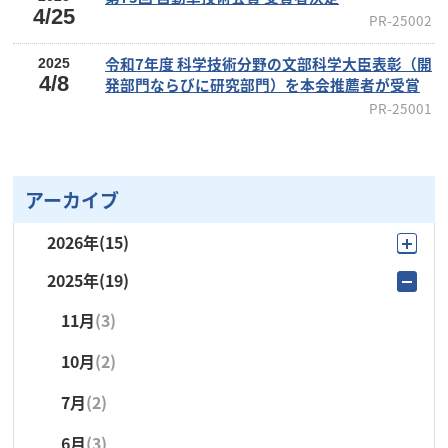
4/25
PR-25002
令和7年度 科学技術分野の文部科学大臣表彰（開
2025
4/8
発部門ならびに研究部門）を本会推薦者が受賞
PR-25001
アーカイブ
2026年
(15)
2025年
(19)
7月
(2)
11月
(3)
6月
(4)
10月
(2)
5月
(4)
7月
(2)
4月
(2)
6月
(3)
3月
(1)