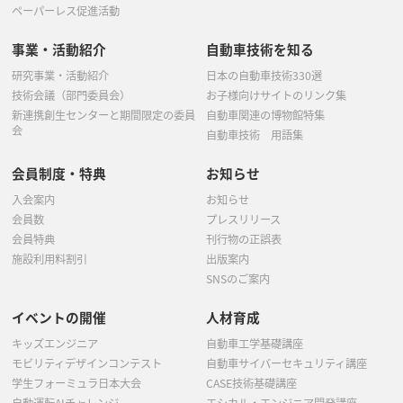
ペーパーレス促進活動
事業・活動紹介
自動車技術を知る
研究事業・活動紹介
日本の自動車技術330選
技術会議（部門委員会）
お子様向けサイトのリンク集
新連携創生センターと期間限定の委員
自動車関連の博物館特集
会
自動車技術 用語集
会員制度・特典
お知らせ
入会案内
お知らせ
会員数
プレスリリース
会員特典
刊行物の正誤表
施設利用料割引
出版案内
SNSのご案内
イベントの開催
人材育成
キッズエンジニア
自動車工学基礎講座
モビリティデザインコンテスト
自動車サイバーセキュリティ講座
学生フォーミュラ日本大会
CASE技術基礎講座