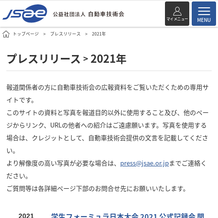
マイメニュー
MENU
トップページ
プレスリリース
2021年
プレスリリース
2021年
>
報道関係者の方に自動車技術会の広報資料をご覧いただくための専用サ
イトです。
このサイトの資料と写真を報道目的以外に使用すること及び、他のペー
ジからリンク、URLの他者への紹介はご遠慮願います。写真を使用する
場合は、クレジットとして、自動車技術会提供の文言を記載してくださ
い。
より解像度の高い写真が必要な場合は、
press@jsae.or.jp
までご連絡く
ださい。
ご質問等は各詳細ページ下部のお問合せ先にお願いいたします。
学生フォーミュラ日本大会 2021 公式記録会 開
2021