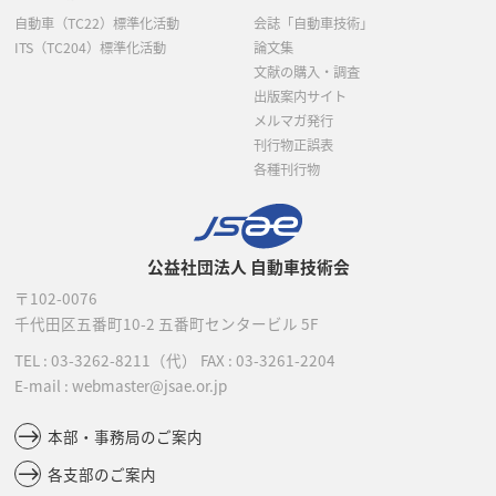
自動車（TC22）標準化活動
会誌「自動車技術」
ITS（TC204）標準化活動
論文集
文献の購入・調査
出版案内サイト
メルマガ発行
刊行物正誤表
各種刊行物
公益社団法人 自動車技術会
〒102-0076
千代田区五番町10-2
五番町センタービル 5F
TEL :
03-3262-8211
（代）
FAX : 03-3261-2204
E-mail : webmaster@jsae.or.jp
本部・事務局のご案内
各支部のご案内