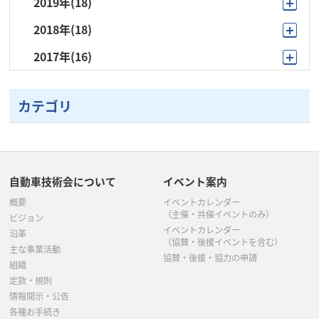
2019年
(18)
12月
(1)
2018年
(18)
11月
(1)
10月
(2)
2017年
(16)
11月
(1)
10月
(2)
9月
(2)
10月
(1)
10月
(1)
9月
(1)
6月
(1)
カテゴリ
9月
(1)
9月
(1)
8月
(1)
5月
(1)
8月
(1)
7月
(4)
7月
(4)
4月
(7)
7月
(2)
6月
(1)
5月
(4)
3月
(2)
自動車技術会について
イベント案内
6月
(1)
5月
(5)
概要
イベントカレンダー
3月
(5)
（主催・共催イベントのみ）
ビジョン
5月
(4)
イベントカレンダー
4月
(2)
沿革
（協賛・後援イベントを含む）
主な事業活動
4月
(1)
協賛・後援・協力の申請
3月
(2)
組織
定款・規則
3月
(4)
2月
(1)
情報開示・公告
各種お手続き
2月
(1)