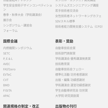
自動運転AIチャレンジ
エシカル・エンジニア開発講座
学生安全技術デザインコンペティショ
システムズエンジニアリング講座
ン
若手技術者交流会
春季・秋季大会（学術講演会）
女性技術者ネットワーキングカフェ
展示会
SDVスキル標準
シンポジウム・講習会
技術者能力開発支援システム（CPD）
フォーラム
国際会議
表彰・奨励
内燃機関シンポジウム
自動車技術会賞
SETC
技術部門貢献賞
P, E & L
学術講演会 優秀講演発表賞
AVEC
技術教育賞
FASTzero
自動車技術会フェロー
EVTeC
標準化活動 功労者感謝状
CVT
出版・編集 功績感謝状
BMD
学術講演会 運営功績感謝状
FISITA
学生自動車研究会 功労賞
APAC
大学院 研究奨励賞
関連規格の制定・改正
出版物の刊行