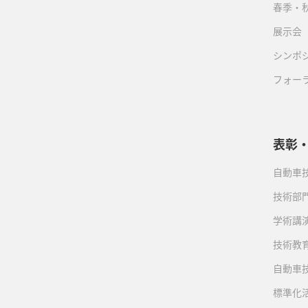
春季・
展示会
シンポ
フォー
表彰
自動車
技術部
学術講
技術教
自動車
標準化