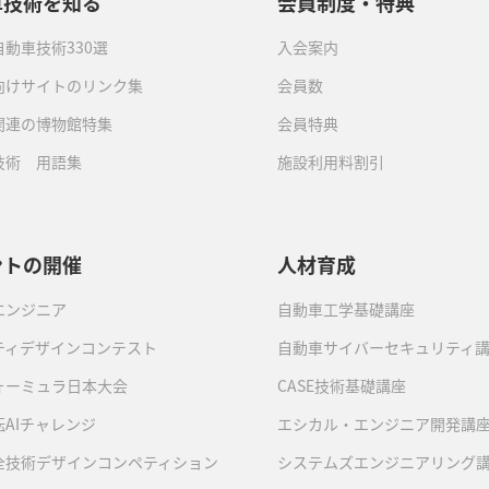
車技術を知る
会員制度・特典
動車技術330選
入会案内
向けサイトのリンク集
会員数
関連の博物館特集
会員特典
技術 用語集
施設利用料割引
ントの開催
人材育成
エンジニア
自動車工学基礎講座
ティデザインコンテスト
自動車サイバーセキュリティ
ォーミュラ日本大会
CASE技術基礎講座
AIチャレンジ
エシカル・エンジニア開発講
全技術デザインコンペティション
システムズエンジニアリング