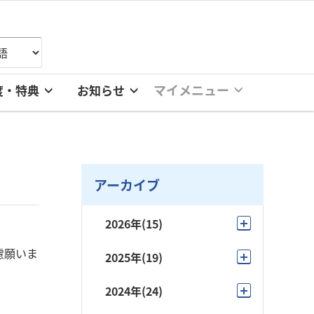
マイメニュー
度・特典
お知らせ
アーカイブ
2026年
(15)
7月
(2)
慮願いま
2025年
(19)
6月
(4)
11月
(3)
2024年
(24)
5月
(4)
10月
(2)