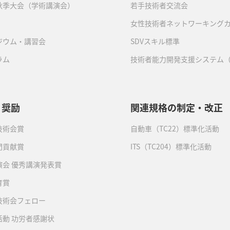
秋季大会（学術講演会）
若手技術者交流会
女性技術者ネットワーキング
ジウム・講習会
SDVスキル標準
ラム
技術者能力開発支援システム（
・奨励
関連規格の制定・改正
技術会賞
自動車（TC22）標準化活動
門貢献賞
ITS（TC204）標準化活動
演会 優秀講演発表賞
育賞
技術会フェロー
活動 功労者感謝状