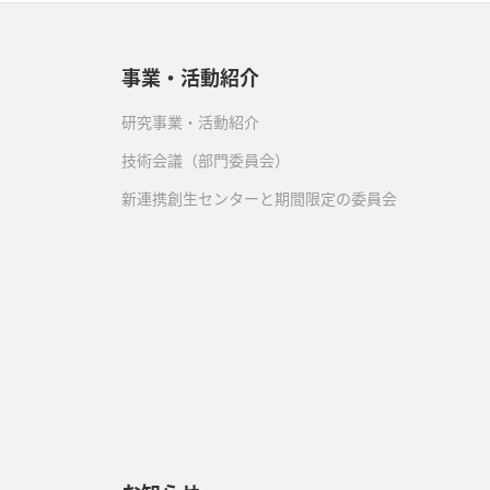
4月
(2)
5月
(4)
3月
(2)
事業・活動紹介
4月
(1)
2月
(1)
3月
(4)
研究事業・活動紹介
技術会議（部門委員会）
2月
(1)
新連携創生センターと期間限定の委員会
）