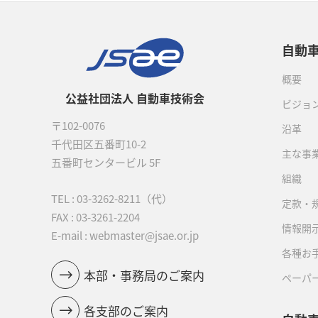
自動
概要
公益社団法人 自動車技術会
ビジョ
〒102-0076
沿革
千代田区五番町10-2
主な事
五番町センタービル 5F
組織
TEL :
03-3262-8211
（代）
定款・
FAX : 03-3261-2204
情報開
E-mail : webmaster@jsae.or.jp
各種お
本部・事務局のご案内
ペーパ
各支部のご案内