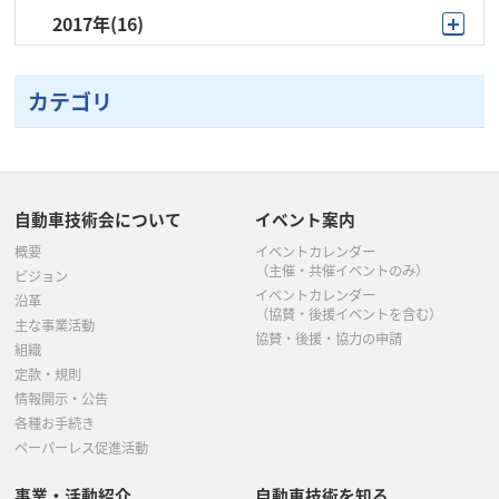
2017年
(16)
11月
(1)
10月
(2)
9月
(2)
8月
(1)
6月
(4)
10月
(1)
10月
(1)
9月
(1)
6月
(1)
7月
(2)
5月
(3)
カテゴリ
9月
(1)
9月
(1)
8月
(1)
5月
(1)
6月
(2)
4月
(2)
8月
(1)
7月
(4)
7月
(4)
4月
(7)
5月
(4)
3月
(3)
7月
(2)
6月
(1)
5月
(4)
3月
(2)
4月
(1)
自動車技術会について
イベント案内
2月
(1)
6月
(1)
5月
(5)
概要
イベントカレンダー
3月
(5)
2月
(1)
1月
(1)
（主催・共催イベントのみ）
ビジョン
5月
(4)
イベントカレンダー
4月
(2)
沿革
（協賛・後援イベントを含む）
主な事業活動
4月
(1)
協賛・後援・協力の申請
3月
(2)
組織
定款・規則
3月
(4)
2月
(1)
情報開示・公告
各種お手続き
2月
(1)
ペーパーレス促進活動
事業・活動紹介
自動車技術を知る