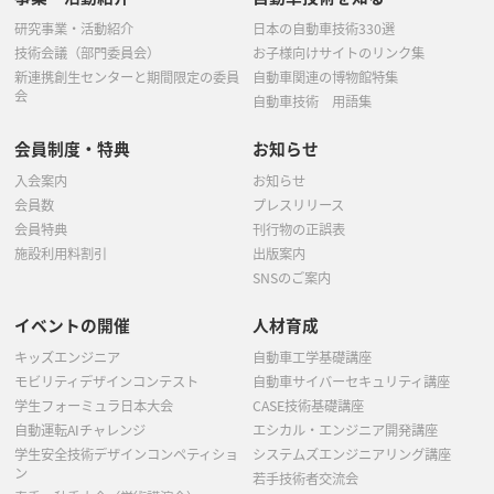
研究事業・活動紹介
日本の自動車技術330選
技術会議（部門委員会）
お子様向けサイトのリンク集
新連携創生センターと期間限定の委員
自動車関連の博物館特集
会
自動車技術 用語集
会員制度・特典
お知らせ
入会案内
お知らせ
会員数
プレスリリース
会員特典
刊行物の正誤表
施設利用料割引
出版案内
SNSのご案内
イベントの開催
人材育成
キッズエンジニア
自動車工学基礎講座
モビリティデザインコンテスト
自動車サイバーセキュリティ講座
学生フォーミュラ日本大会
CASE技術基礎講座
自動運転AIチャレンジ
エシカル・エンジニア開発講座
学生安全技術デザインコンペティショ
システムズエンジニアリング講座
ン
若手技術者交流会