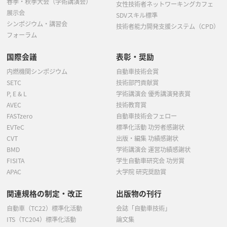
春季・秋季大会（学術講演会）
女性技術者ネットワーキングカフェ
展示会
SDVスキル標準
シンポジウム・講習会
技術者能力開発支援システム（CPD）
フォーラム
国際会議
表彰・奨励
内燃機関シンポジウム
自動車技術会賞
SETC
技術部門貢献賞
P, E & L
学術講演会 優秀講演発表賞
AVEC
技術教育賞
FASTzero
自動車技術会フェロー
EVTeC
標準化活動 功労者感謝状
CVT
出版・編集 功績感謝状
BMD
学術講演会 運営功績感謝状
FISITA
学生自動車研究会 功労賞
APAC
大学院 研究奨励賞
関連規格の制定・改正
出版物の刊行
自動車（TC22）標準化活動
会誌「自動車技術」
ITS（TC204）標準化活動
論文集